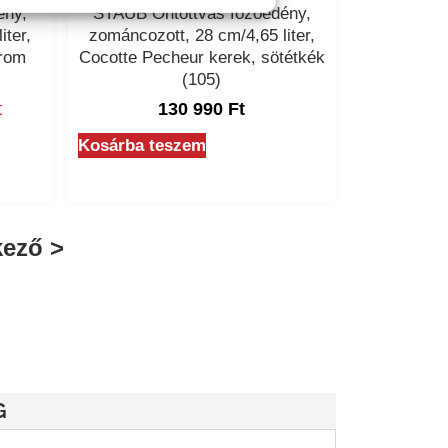
ény,
STAUB Öntöttvas főzőedény,
iter,
zománcozott, 28 cm/4,65 liter,
trom
Cocotte Pecheur kerek, sötétkék
(105)
t
130 990
Ft
Kosárba teszem
kező >
G