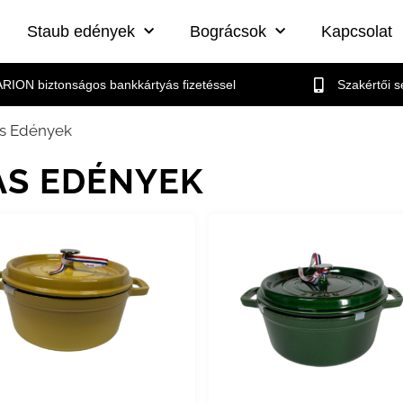
Staub edények
Bográcsok
Kapcsolat
RION biztonságos bankkártyás fizetéssel
Szakértői 
as Edények
AS EDÉNYEK