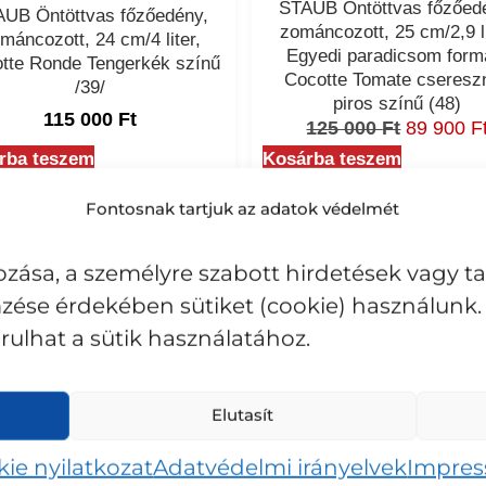
STAUB Öntöttvas főzőed
UB Öntöttvas főzőedény,
zománcozott, 25 cm/2,9 li
máncozott, 24 cm/4 liter,
Egyedi paradicsom form
tte Ronde Tengerkék színű
Cocotte Tomate cseresz
/39/
piros színű (48)
115 000
Ft
125 000
Ft
89 900
F
rba teszem
Kosárba teszem
Fontosnak tartjuk az adatok védelmét
zása, a személyre szabott hirdetések vagy t
zése érdekében sütiket (cookie) használunk. 
ulhat a sütik használatához.
Elutasít
ie nyilatkozat
Adatvédelmi irányelvek
Impre