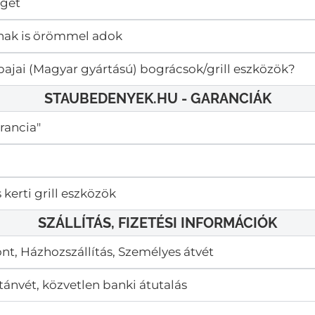
éget
mnak is örömmel adok
bajai (Magyar gyártású) bográcsok/grill eszközök?
STAUBEDENYEK.HU - GARANCIÁK
rancia"​
 kerti grill eszközök
SZÁLLÍTÁS, FIZETÉSI INFORMÁCIÓK
nt, Házhozszállítás, Személyes átvét
tánvét, közvetlen banki átutalás