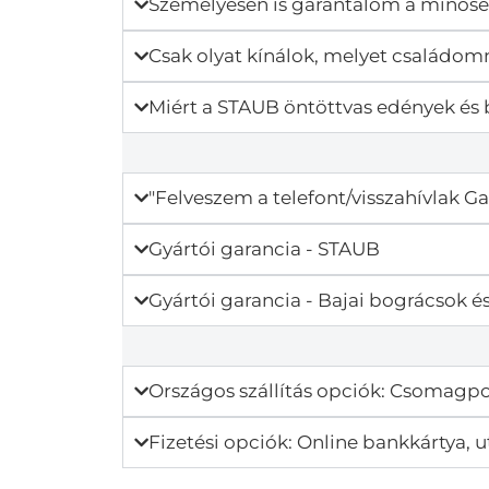
Személyesen is garantálom a minős
Csak olyat kínálok, melyet családo
Miért a STAUB öntöttvas edények és 
"Felveszem a telefont/visszahívlak Ga
Gyártói garancia - STAUB
Gyártói garancia - Bajai bográcsok és
Országos szállítás opciók: Csomagpo
Fizetési opciók: Online bankkártya, u