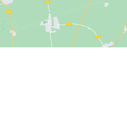
Click to accept marketing cookies and
enable this content