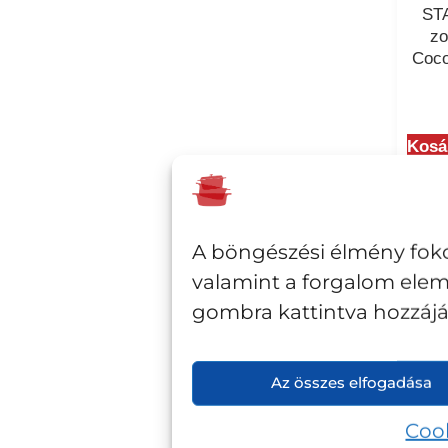
STA
zo
Coco
Kosá
A böngészési élmény foko
valamint a forgalom elem
gombra kattintva hozzájár
Az összes elfogadása
Cook