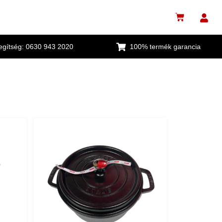
segítség: 0630 943 2020
100% termék garancia