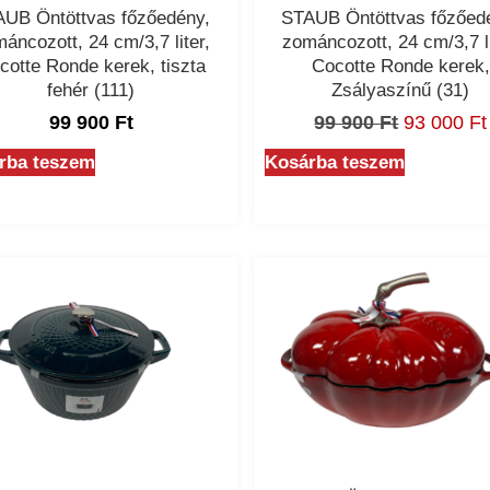
UB Öntöttvas főzőedény,
STAUB Öntöttvas főzőed
áncozott, 24 cm/3,7 liter,
zománcozott, 24 cm/3,7 li
cotte Ronde kerek, tiszta
Cocotte Ronde kerek,
fehér (111)
Zsályaszínű (31)
99 900
Ft
99 900
Ft
93 000
Ft
rba teszem
Kosárba teszem