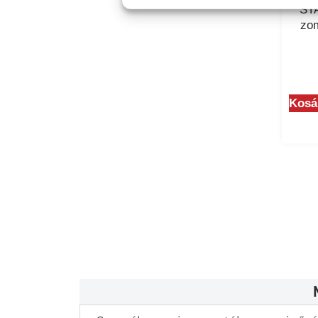
STA
zom
Kosá