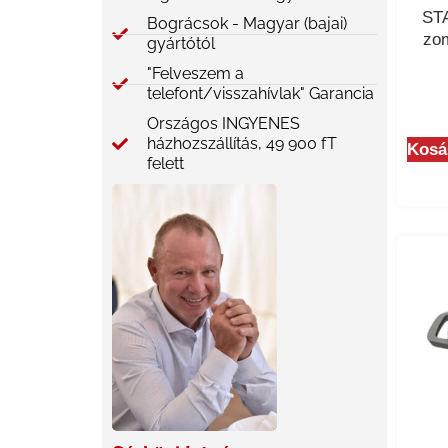
STA
Bográcsok - Magyar (bajai)
zom
gyártótól
"Felveszem a
telefont/visszahívlak" Garancia
Országos INGYENES
házhozszállítás, 49 900 fT
Kosá
felett