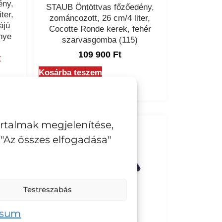
ény,
STAUB Öntöttvas főzőedény,
ter,
zománcozott, 26 cm/4 liter,
ájú
Cocotte Ronde kerek, fehér
nye
szarvasgomba (115)
109 900
Ft
t
Kosárba teszem
artalmak megjelenítése,
"Az összes elfogadása"
Testreszabás
ssum