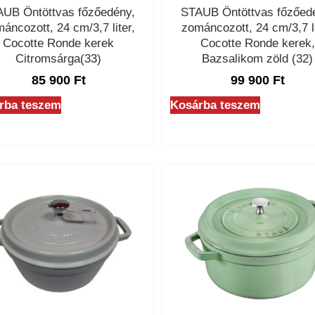
UB Öntöttvas főzőedény,
STAUB Öntöttvas főzőed
áncozott, 24 cm/3,7 liter,
zománcozott, 24 cm/3,7 li
Cocotte Ronde kerek
Cocotte Ronde kerek,
Citromsárga(33)
Bazsalikom zöld (32)
85 900
Ft
99 900
Ft
rba teszem
Kosárba teszem