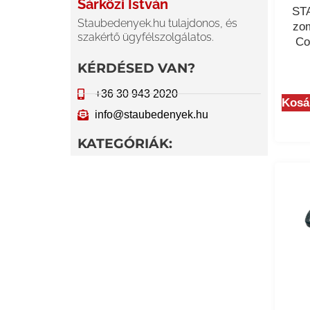
Sárközi István
STA
Staubedenyek.hu tulajdonos, és
zom
szakértő ügyfélszolgálatos.
Co
KÉRDÉSED VAN?
+36 30 943 2020
Kosá
info@staubedenyek.hu
KATEGÓRIÁK: