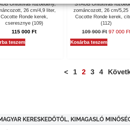
UB Öntöttvas főzőedény,
STAUB Öntöttvas főzőed
áncozott, 26 cm/4,9 liter,
zománcozott, 26 cm/5,25 l
Cocotte Ronde kerek,
Cocotte Ronde kerek, ci
cseresznye (109)
(112)
115 000
Ft
109 900
Ft
97 000
F
rba teszem
Kosárba teszem
<
1
2
3
4
Követ
MAGYAR KERESKEDŐTŐL, KIMAGASLÓ MINŐSÉ