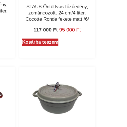
ény,
STAUB Öntöttvas főzőedény,
ter,
zománcozott, 24 cm/4 liter,
Cocotte Ronde fekete matt /6/
117 000
Ft
95 000
Ft
Kosárba teszem