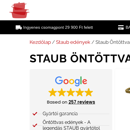
Ingyenes csomagpont 29 900 Ft felett
BA
Kezdőlap
/
Staub edények
/ Staub Öntöttv
STAUB ÖNTÖTTV
Based on
257 reviews
Gyártói garancia​
Öntöttvas edények - A
legendás STAUB gyártótol