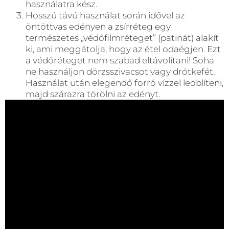
használatra kész.
Hosszú távú használat során idővel az
öntöttvas edényen a zsírréteg egy
természetes „védőfilmréteget” (patinát) alakít
ki, ami meggátolja, hogy az étel odaégjen. Ezt
a védőréteget nem szabad eltávolítani! Soha
ne használjon dörzsszivacsot vagy drótkefét.
Használat után elegendő forró vízzel leöblíteni,
majd szárazra törölni az edényt.