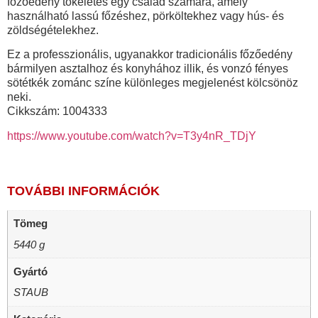
főzőedény tökéletes egy család számára, amely
használható lassú főzéshez, pörköltekhez vagy hús- és
zöldségételekhez.
Ez a professzionális, ugyanakkor tradicionális főzőedény
bármilyen asztalhoz és konyhához illik, és vonzó fényes
sötétkék zománc színe különleges megjelenést kölcsönöz
neki.
Cikkszám: 1004333
https://www.youtube.com/watch?v=T3y4nR_TDjY
TOVÁBBI INFORMÁCIÓK
Tömeg
5440 g
Gyártó
STAUB