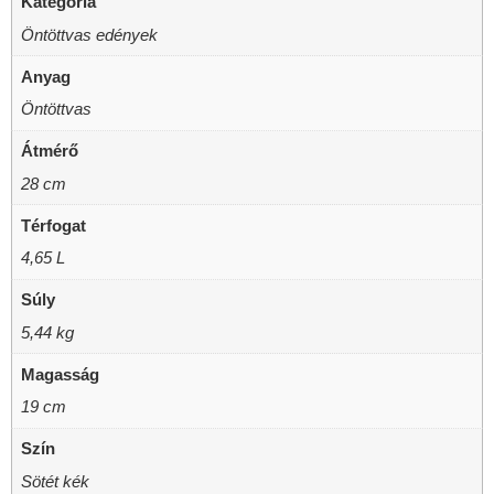
Kategória
Öntöttvas edények
Anyag
Öntöttvas
Átmérő
28 cm
Térfogat
4,65 L
Súly
5,44 kg
Magasság
19 cm
Szín
Sötét kék