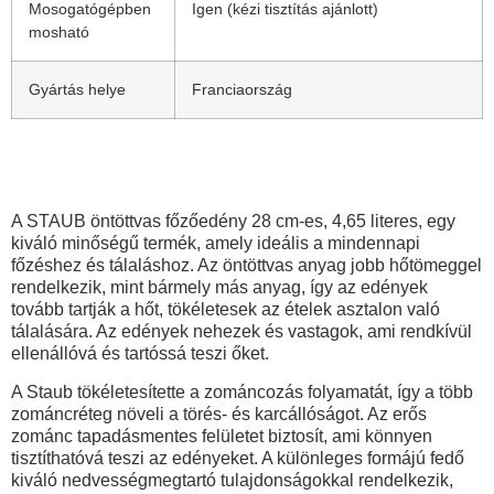
Mosogatógépben
Igen (kézi tisztítás ajánlott)
mosható
Gyártás helye
Franciaország
A STAUB öntöttvas főzőedény 28 cm-es, 4,65 literes, egy
kiváló minőségű termék, amely ideális a mindennapi
főzéshez és tálaláshoz. Az öntöttvas anyag jobb hőtömeggel
rendelkezik, mint bármely más anyag, így az edények
tovább tartják a hőt, tökéletesek az ételek asztalon való
tálalására. Az edények nehezek és vastagok, ami rendkívül
ellenállóvá és tartóssá teszi őket.
A Staub tökéletesítette a zománcozás folyamatát, így a több
zománcréteg növeli a törés- és karcállóságot. Az erős
zománc tapadásmentes felületet biztosít, ami könnyen
tisztíthatóvá teszi az edényeket. A különleges formájú fedő
kiváló nedvességmegtartó tulajdonságokkal rendelkezik,