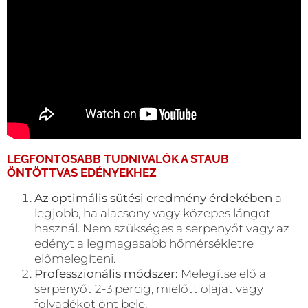
LEGFONTOSABB TUDNIVALÓK A
STAUB
ÖNTÖTTVAS EDÉNYEKHEZ
Az optimális sütési eredmény érdekében
a
legjobb, ha alacsony vagy közepes lángot
használ. Nem szükséges a serpenyőt vagy az
edényt a legmagasabb hőmérsékletre
előmelegíteni.
Professzionális módszer:
Melegítse elő a
serpenyőt 2-3 percig, mielőtt olajat vagy
folyadékot önt bele.