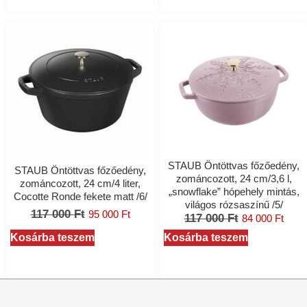
STAUB Öntöttvas főzőedény,
STAUB Öntöttvas főzőedény,
zománcozott, 24 cm/3,6 l,
zománcozott, 24 cm/4 liter,
„snowflake” hópehely mintás,
Cocotte Ronde fekete matt /6/
világos rózsaszínű /5/
117 000
Ft
95 000
Ft
117 000
Ft
84 000
Ft
Kosárba teszem
Kosárba teszem