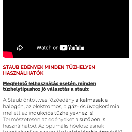
STAUB EDÉNYEK MINDEN TŰZHELYEN
HASZNÁLHATÓK
Megfelelő felhasználás esetén, minden
tűzhelytípushoz jó választás a staub:
A Staub öntöttvas főzőedény
alkalmasak a
halogén,
az
elektromos,
a
gáz- és üvegkerámia
mellett az
indukciós tűzhelyekhez is!
Természetesen az edényeket a
sütőben is
használhatod. Az optimális hőeloszlásnak