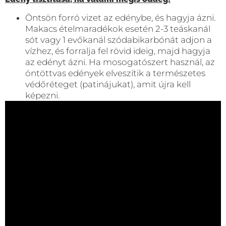
Öntsön forró vizet az edénybe, és hagyja ázni.
Makacs ételmaradékok esetén 2-3 teáskanál
sót vagy 1 evőkanál szódabikarbónát adjon a
vízhez, és forralja fel rövid ideig, majd hagyja
az edényt ázni. Ha mosogatószert használ, az
öntöttvas edények elveszítik a természetes
védőréteget (patinájukat), amit újra kell
képezni.