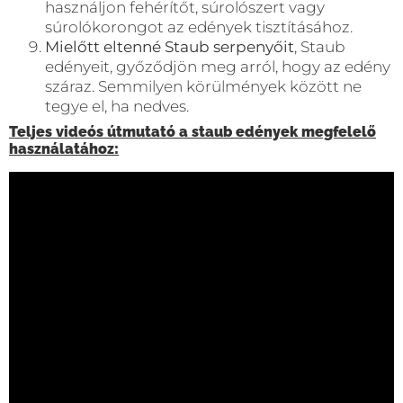
használjon fehérítőt, súrolószert vagy
súrolókorongot az edények tisztításához.
Mielőtt eltenné Staub serpenyőit
, Staub
edényeit, győződjön meg arról, hogy az edény
száraz. Semmilyen körülmények között ne
tegye el, ha nedves.
Teljes videós útmutató a staub edények megfelelő
használatához: