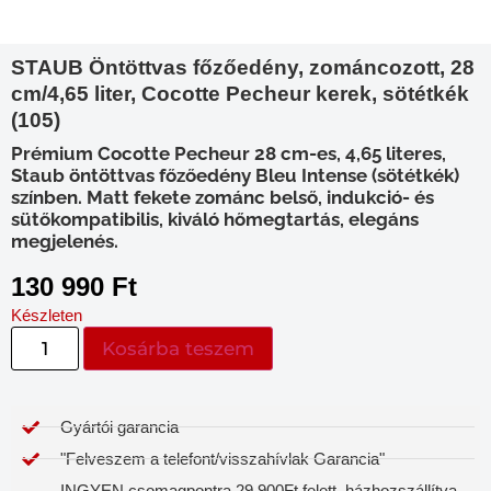
STAUB Öntöttvas főzőedény, zománcozott, 28
cm/4,65 liter, Cocotte Pecheur kerek, sötétkék
(105)
Prémium Cocotte Pecheur 28 cm-es, 4,65 literes,
Staub öntöttvas főzőedény Bleu Intense (sötétkék)
színben. Matt fekete zománc belső, indukció- és
sütőkompatibilis, kiváló hőmegtartás, elegáns
megjelenés.
130 990
Ft
Készleten
Kosárba teszem
Gyártói garancia​
"Felveszem a telefont/visszahívlak Garancia"
INGYEN csomagpontra 29 900Ft felett, házhozszállítva