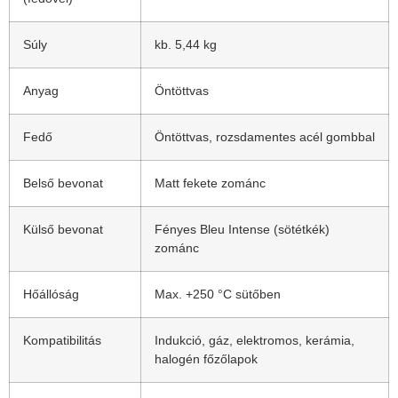
Súly
kb. 5,44 kg
Anyag
Öntöttvas
Fedő
Öntöttvas, rozsdamentes acél gombbal
Belső bevonat
Matt fekete zománc
Külső bevonat
Fényes Bleu Intense (sötétkék)
zománc
Hőállóság
Max. +250 °C sütőben
Kompatibilitás
Indukció, gáz, elektromos, kerámia,
halogén főzőlapok