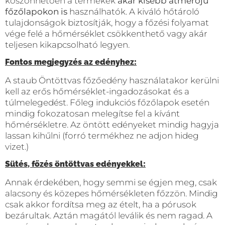
köszönhetően a termékek
akár kisebb átmérőjű
főzőlapokon is
használhatók. A kiváló hőtároló
tulajdonságok biztosítják, hogy a főzési folyamat
vége felé a hőmérséklet csökkenthető vagy akár
teljesen kikapcsolható legyen.
Fontos megjegyzés az edényhez:
A staub Öntöttvas főzőedény használatakor kerülni
kell az erős hőmérséklet-ingadozásokat és a
túlmelegedést. Főleg indukciós főzőlapok esetén
mindig fokozatosan melegítse fel a kívánt
hőmérsékletre. Az öntött edényeket mindig hagyja
lassan kihűlni (forró termékhez ne adjon hideg
vizet.)
Sütés, főzés öntöttvas edényekkel:
Annak érdekében, hogy semmi se égjen meg, csak
alacsony és közepes hőmérsékleten főzzön. Mindig
csak akkor fordítsa meg az ételt, ha a pórusok
bezárultak. Aztán magától leválik és nem ragad. A