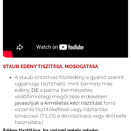
STAUB EDÉNY TISZÍTÁSA, MOSOGATÁSA
A staub öntöttvas főzőedény a gyártó szerint
ugyanúgy tisztítható, mint bármely más
edény,
DE
a patina (természetes
védőfilmréteg) megőrzése érdekében
javasoljuk a kíméletes kézi tisztítást
forró
vízzel és tisztítókefével vagy háztartási
szivaccsal. (TILOS a dörzsszivacs vagy drótkefe
használata.)
Edény tisztítása, ha valami mégis odaég: