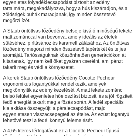
egyenletes folyadéklecsapódást biztosít az edény
tartalmára, megakadályozva, hogy a hús kiszáradjon, és a
zöldségek puhák maradjanak, így minden összetevő
megőrzi ízét.
A
Staub öntöttvas főzőedény
belseje kiváló minőségű fekete
matt zománccal van bevonva, amely ideális az ételek
sütéséhez, pirításához és karamellizálásához. Az öntöttvas
főzőedény megőrzi minden összetevő tápértékét és teljes
aromáját. Tartósságuknak köszönhetően generációkon át
kitartanak, így nem kell őket gyakran cserélni, ami pénzt
takarít meg és védi a környezetet.
A kerek
Staub öntöttvas főzőedény Cocotte Pecheur
ergonomikus fogantyúkkal
rendelkezik, amelyek
megkönnyítik az edény kezelését. A matt fekete zománc
belső felület egyenletes hőeloszlást biztosít, és a jól rögzített
fedő energiát takarít meg a főzés során. A fedél speciális
kialakítása összegyűjti a páralecsapódást, majd
egyenletesen visszacsepegteti az ételre. Az ezüst fogantyú
lehetővé teszi a fedél könnyű felemelését.
A 4,65 literes
térfogatával ez a C
ocotte Pecheur
típusú