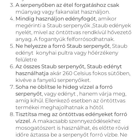
A serpenyőben az étel forgatáshoz csak
műanyag vagy fakanalat használjon.
Mindig használjon edényfogót
, amikor
megérinti a Staub serpenyők ,Staub edények
nyelét, mivel az öntöttvas rendkívül hővezető
anyag. A fogantyúk felforrósodhatnak.
Ne helyezze a forró Staub serpenyőt
, Staub
edényt konyhai pultra vagy hőérzékeny
felületre
Az összes Staub serpenyőt, Staub edényt
használhatja
akár 260 Celsius fokos sütőben,
kivéve a fanyelű serpenyőket.
Soha ne öblítse le hideg vízzel a forró
serpenyőt
, vagy edényt , hanem várja meg,
amíg kihűl. Ellenkező esetben az öntöttvas
termékei meghajolhatnak a hőtől.
Tisztítsa meg az öntöttvas edényeket forró
vízzel.
A makacsabb szennyeződésekhez
mosogatószert is használhat, és előtte rövid
időre áztassa be a serpenyőt forró vízbe. Ne