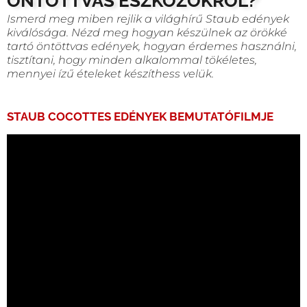
ÖNTÖTTVAS ESZKÖZÖKRŐL?
Ismerd meg miben rejlik a világhírű Staub edények
kiválósága. Nézd meg hogyan készülnek az örökké
tartó öntöttvas edények, hogyan érdemes használni,
tisztítani, hogy minden alkalommal tökéletes,
mennyei ízű ételeket készíthess velük.
STAUB COCOTTES EDÉNYEK BEMUTATÓFILMJE