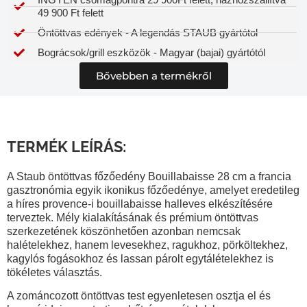
49 900 Ft felett
Öntöttvas edények - A legendás STAUB gyártótol
Bográcsok/grill eszközök - Magyar (bajai) gyártótól
Bővebben a termékről
TERMÉK LEÍRÁS:
A
Staub öntöttvas főzőedény Bouillabaisse 28 cm
a francia
gasztronómia egyik ikonikus főzőedénye, amelyet eredetileg
a híres provence-i
bouillabaisse halleves
elkészítésére
terveztek. Mély kialakításának és prémium öntöttvas
szerkezetének köszönhetően azonban nemcsak
halételekhez, hanem
levesekhez, ragukhoz, pörköltekhez,
kagylós fogásokhoz és lassan párolt egytálételekhez
is
tökéletes választás.
A
zománcozott öntöttvas test
egyenletesen osztja el és