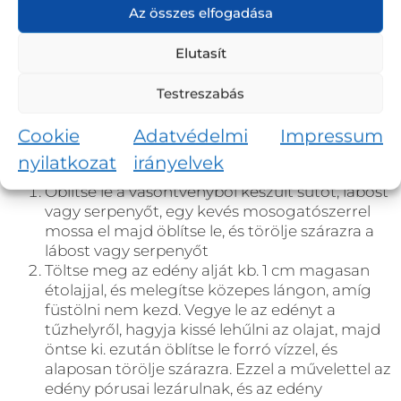
Az összes elfogadása
Elutasít
STAUB COCOTTES EDÉNY HASZNÁLATBA VÉTELE
Testreszabás
Szakszerű használatbavétel elengedhetetlen a még
Cookie
Adatvédelmi
Impressum
tartósabb tapadásmentességért és a minőség
fenntartásáért:
nyilatkozat
irányelvek
Öblítse le a vasöntvényből készült sütőt, lábost
vagy serpenyőt, egy kevés mosogatószerrel
mossa el majd öblítse le, és törölje szárazra a
lábost vagy serpenyőt
Töltse meg az edény alját kb. 1 cm magasan
étolajjal, és melegítse közepes lángon, amíg
füstölni nem kezd. Vegye le az edényt a
tűzhelyről, hagyja kissé lehűlni az olajat, majd
öntse ki. ezután öblítse le forró vízzel, és
alaposan törölje szárazra. Ezzel a művelettel az
edény pórusai lezárulnak, és az edény