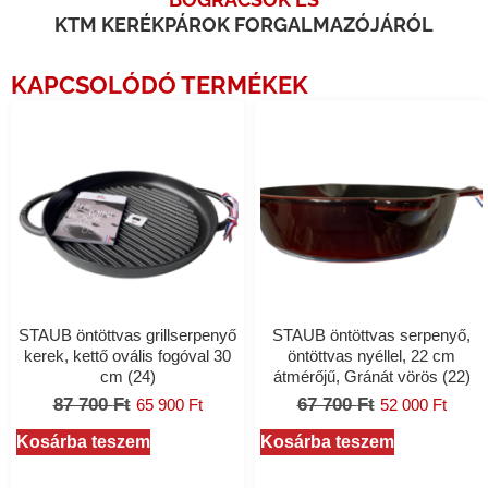
KTM KERÉKPÁROK FORGALMAZÓJÁRÓL
KAPCSOLÓDÓ TERMÉKEK
STAUB öntöttvas grillserpenyő
STAUB öntöttvas serpenyő,
kerek, kettő ovális fogóval 30
öntöttvas nyéllel, 22 cm
cm (24)
átmérőjű, Gránát vörös (22)
87 700
Ft
67 700
Ft
65 900
Ft
52 000
Ft
Kosárba teszem
Kosárba teszem