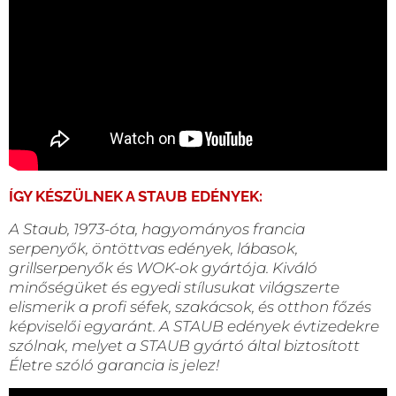
ÍGY KÉSZÜLNEK A STAUB EDÉNYEK:
A Staub, 1973-óta, hagyományos francia
serpenyők, öntöttvas edények, lábasok,
grillserpenyők és WOK-ok gyártója. Kiváló
minőségüket és egyedi stílusukat világszerte
elismerik a profi séfek, szakácsok, és otthon főzés
képviselői egyaránt. A STAUB edények évtizedekre
szólnak, melyet a STAUB gyártó által biztosított
Életre szóló garancia is jelez!