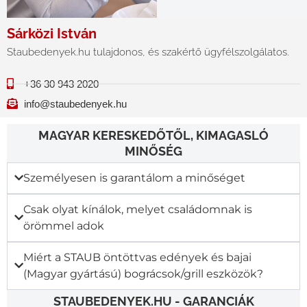
Sárközi István
Staubedenyek.hu tulajdonos, és szakértő ügyfélszolgálatos.
+36 30 943 2020
info@staubedenyek.hu
MAGYAR KERESKEDŐTŐL, KIMAGASLÓ
MINŐSÉG
Személyesen is garantálom a minőséget
Csak olyat kínálok, melyet családomnak is
örömmel adok
Miért a STAUB öntöttvas edények és bajai
(Magyar gyártású) bográcsok/grill eszközök?
STAUBEDENYEK.HU - GARANCIÁK