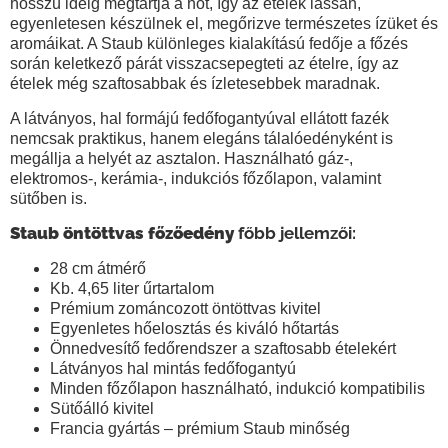
hosszú ideig megtartja a hőt, így az ételek lassan,
egyenletesen készülnek el, megőrizve természetes ízüket és
aromáikat. A Staub különleges kialakítású fedője a főzés
során keletkező párát visszacsepegteti az ételre, így az
ételek még
szaftosabbak és ízletesebbek
maradnak.
A látványos,
hal formájú fedőfogantyúval
ellátott fazék
nemcsak praktikus, hanem elegáns tálalóedényként is
megállja a helyét az asztalon. Használható
gáz-,
elektromos-, kerámia-, indukciós főzőlapon
, valamint
sütőben
is.
Staub öntöttvas főzőedény
főbb jellemzői:
28 cm átmérő
Kb. 4,65 liter űrtartalom
Prémium zománcozott öntöttvas kivitel
Egyenletes hőelosztás és kiváló hőtartás
Önnedvesítő fedőrendszer
a szaftosabb ételekért
Látványos
hal mintás fedőfogantyú
Minden főzőlapon használható,
indukció kompatibilis
Sütőálló kivitel
Francia gyártás – prémium Staub minőség