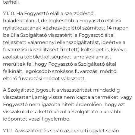
terheli.
7.1.10. Ha Fogyasztó eláll a szerződéstől,
haladéktalanul, de legkésőbb a Fogyasztó elállási
nyilatkozatának kézhezvételétől számított 14 napon
belül a Szolgáltató visszatéríti a Fogyasztó által
teljesített valamennyi ellenszolgáltatást, ideértve a
fuvarozási (kiszállításért fizetett) költséget is, kivéve
azokat a többletköltségeket, amelyek amiatt
merültek fel, hogy Fogyasztó a Szolgáltató által
felkínált, legolcsóbb szokásos fuvarozási módtól
eltérő fuvarozási módot választott.
A Szolgáltató jogosult a visszatérítést mindaddig
visszatartani, amíg vissza nem kapta a terméket, vagy
Fogyasztó nem igazolta hitelt érdemlően, hogy azt
visszaküldte: a kettő közül a Szolgáltató a korábbi
időpontot veszi figyelembe.
7.1.11. A visszatérítés során az eredeti ügylet során