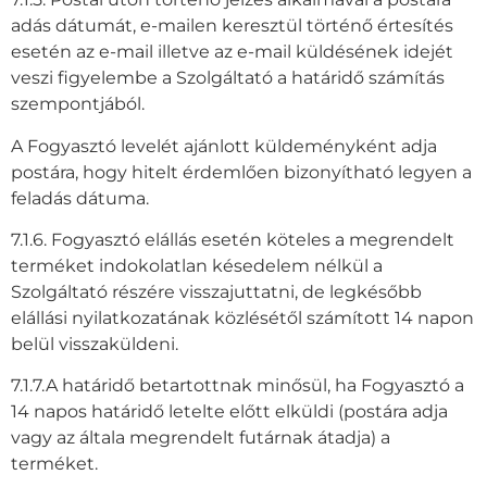
adás dátumát, e-mailen keresztül történő értesítés
esetén az e-mail illetve az e-mail küldésének idejét
veszi figyelembe a Szolgáltató a határidő számítás
szempontjából.
A Fogyasztó levelét ajánlott küldeményként adja
postára, hogy hitelt érdemlően bizonyítható legyen a
feladás dátuma.
7.1.6. Fogyasztó elállás esetén köteles a megrendelt
terméket indokolatlan késedelem nélkül a
Szolgáltató részére visszajuttatni, de legkésőbb
elállási nyilatkozatának közlésétől számított 14 napon
belül visszaküldeni.
7.1.7.A határidő betartottnak minősül, ha Fogyasztó a
14 napos határidő letelte előtt elküldi (postára adja
vagy az általa megrendelt futárnak átadja) a
terméket.