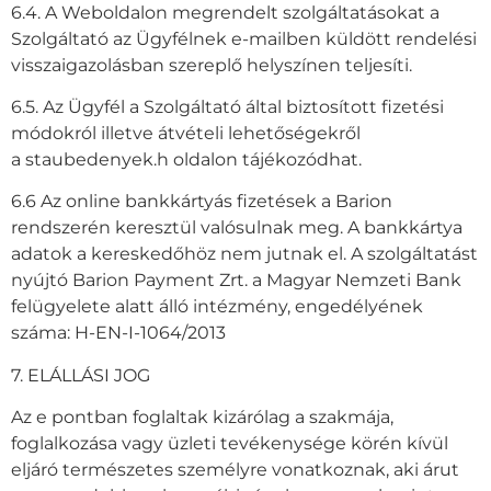
6.4. A Weboldalon megrendelt szolgáltatásokat a
Szolgáltató az Ügyfélnek e-mailben küldött rendelési
visszaigazolásban szereplő helyszínen teljesíti.
6.5. Az Ügyfél a Szolgáltató által biztosított fizetési
módokról illetve átvételi lehetőségekről
a staubedenyek.h oldalon tájékozódhat.
6.6 Az online bankkártyás fizetések a Barion
rendszerén keresztül valósulnak meg. A bankkártya
adatok a kereskedőhöz nem jutnak el. A szolgáltatást
nyújtó Barion Payment Zrt. a Magyar Nemzeti Bank
felügyelete alatt álló intézmény, engedélyének
száma: H-EN-I-1064/2013
7. ELÁLLÁSI JOG
Az e pontban foglaltak kizárólag a szakmája,
foglalkozása vagy üzleti tevékenysége körén kívül
eljáró természetes személyre vonatkoznak, aki árut