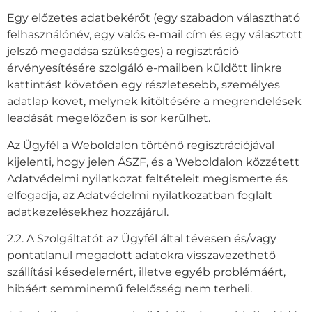
Egy előzetes adatbekérőt (egy szabadon választható
felhasználónév, egy valós e-mail cím és egy választott
jelszó megadása szükséges) a regisztráció
érvényesítésére szolgáló e-mailben küldött linkre
kattintást követően egy részletesebb, személyes
adatlap követ, melynek kitöltésére a megrendelések
leadását megelőzően is sor kerülhet.
Az Ügyfél a Weboldalon történő regisztrációjával
kijelenti, hogy jelen ÁSZF, és a Weboldalon közzétett
Adatvédelmi nyilatkozat feltételeit megismerte és
elfogadja, az Adatvédelmi nyilatkozatban foglalt
adatkezelésekhez hozzájárul.
2.2. A Szolgáltatót az Ügyfél által tévesen és/vagy
pontatlanul megadott adatokra visszavezethető
szállítási késedelemért, illetve egyéb problémáért,
hibáért semminemű felelősség nem terheli.