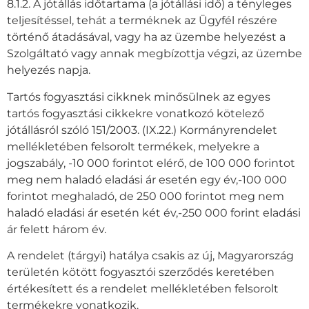
8.1.2. A jótállás időtartama (a jótállási idő) a tényleges
teljesítéssel, tehát a terméknek az Ügyfél részére
történő átadásával, vagy ha az üzembe helyezést a
Szolgáltató vagy annak megbízottja végzi, az üzembe
helyezés napja.
Tartós fogyasztási cikknek minősülnek az egyes
tartós fogyasztási cikkekre vonatkozó kötelező
jótállásról szóló 151/2003. (IX.22.) Kormányrendelet
mellékletében felsorolt termékek, melyekre a
jogszabály, -10 000 forintot elérő, de 100 000 forintot
meg nem haladó eladási ár esetén egy év,-100 000
forintot meghaladó, de 250 000 forintot meg nem
haladó eladási ár esetén két év,-250 000 forint eladási
ár felett három év.
A rendelet (tárgyi) hatálya csakis az új, Magyarország
területén kötött fogyasztói szerződés keretében
értékesített és a rendelet mellékletében felsorolt
termékekre vonatkozik.