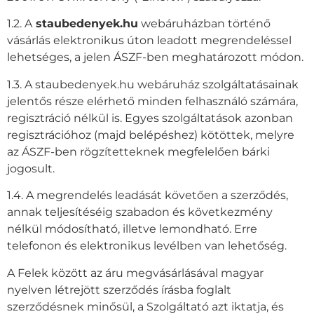
1.2. A
staubedenyek.hu
webáruházban történő
vásárlás elektronikus úton leadott megrendeléssel
lehetséges, a jelen ÁSZF-ben meghatározott módon.
1.3. A staubedenyek.hu webáruház szolgáltatásainak
jelentős része elérhető minden felhasználó számára,
regisztráció nélkül is. Egyes szolgáltatások azonban
regisztrációhoz (majd belépéshez) kötöttek, melyre
az ÁSZF-ben rögzítetteknek megfelelően bárki
jogosult.
1.4. A megrendelés leadását követően a szerződés,
annak teljesítéséig szabadon és következmény
nélkül módosítható, illetve lemondható. Erre
telefonon és elektronikus levélben van lehetőség.
A Felek között az áru megvásárlásával magyar
nyelven létrejött szerződés írásba foglalt
szerződésnek minősül, a Szolgáltató azt iktatja, és