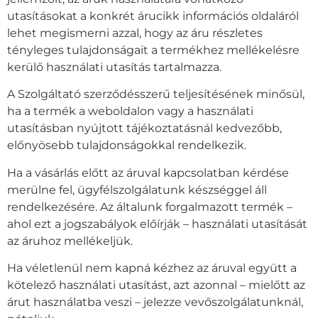
utasításokat a konkrét árucikk információs oldaláról
lehet megismerni azzal, hogy az áru részletes
tényleges tulajdonságait a termékhez mellékelésre
kerülő használati utasítás tartalmazza.
A Szolgáltató szerződésszerű teljesítésének minősül,
ha a termék a weboldalon vagy a használati
utasításban nyújtott tájékoztatásnál kedvezőbb,
előnyösebb tulajdonságokkal rendelkezik.
Ha a vásárlás előtt az áruval kapcsolatban kérdése
merülne fel, ügyfélszolgálatunk készséggel áll
rendelkezésére. Az általunk forgalmazott termék –
ahol ezt a jogszabályok előírják – használati utasítását
az áruhoz mellékeljük.
Ha véletlenül nem kapná kézhez az áruval együtt a
kötelező használati utasítást, azt azonnal – mielőtt az
árut használatba veszi – jelezze vevőszolgálatunknál,