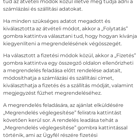
tud az átvételi módok közül illetve meg tudja adni a
számlázási és szállítási adatokat.
Ha minden szükséges adatot megadott és
kiválasztotta az átvételi módot, akkor a „Folytatás”
gombra kattintva választani tud, hogy hogyan kívánja
kiegyenlíteni a megrendelésének végösszegét.
Ha választott a fizetési módok közül, akkor a „Fizetés”
gombra kattintva egy összegző oldalon ellenőrizheti
a megrendelés feladása előtt rendelése adatait,
módosíthatja a számlázási és szállítási címet,
kiválaszthatja a fizetés és a szállítás módját, valamint
megjegyzést fűzhet megrendeléséhez.
A megrendelés feladására, az ajánlat elküldésére
„Megrendelés véglegesítése” feliratra kattintást
követően kerül sor. A rendelés leadása tehát a
„Megrendelés véglegesítése” gombra kattintással
történik, ami az Ügyfél részére fizetési