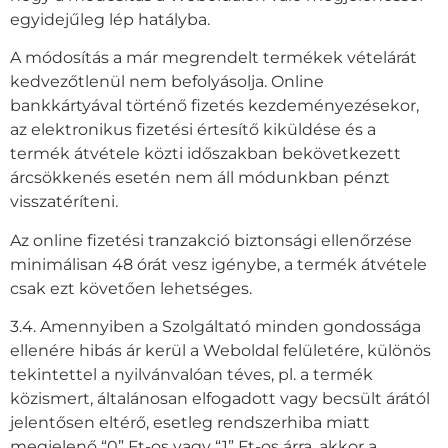
egyidejűleg lép hatályba.
A módosítás a már megrendelt termékek vételárát
kedvezőtlenül nem befolyásolja. Online
bankkártyával történő fizetés kezdeményezésekor,
az elektronikus fizetési értesítő kiküldése és a
termék átvétele közti időszakban bekövetkezett
árcsökkenés esetén nem áll módunkban pénzt
visszatéríteni.
Az online fizetési tranzakció biztonsági ellenőrzése
minimálisan 48 órát vesz igénybe, a termék átvétele
csak ezt követően lehetséges.
3.4. Amennyiben a Szolgáltató minden gondossága
ellenére hibás ár kerül a Weboldal felületére, különös
tekintettel a nyilvánvalóan téves, pl. a termék
közismert, általánosan elfogadott vagy becsült árától
jelentősen eltérő, esetleg rendszerhiba miatt
megjelenő “0” Ft-os vagy “1” Ft-os árra, akkor a