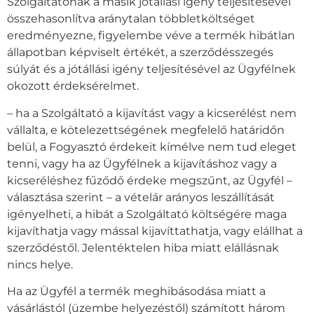
Szolgáltatónak a másik jótállási igény teljesítésével
összehasonlítva aránytalan többletköltséget
eredményezne, figyelembe véve a termék hibátlan
állapotban képviselt értékét, a szerződésszegés
súlyát és a jótállási igény teljesítésével az Ügyfélnek
okozott érdeksérelmet.
– ha a Szolgáltató a kijavítást vagy a kicserélést nem
vállalta, e kötelezettségének megfelelő határidőn
belül, a Fogyasztó érdekeit kímélve nem tud eleget
tenni, vagy ha az Ügyfélnek a kijavításhoz vagy a
kicseréléshez fűződő érdeke megszűnt, az Ügyfél –
választása szerint – a vételár arányos leszállítását
igényelheti, a hibát a Szolgáltató költségére maga
kijavíthatja vagy mással kijavíttathatja, vagy elállhat a
szerződéstől. Jelentéktelen hiba miatt elállásnak
nincs helye.
Ha az Ügyfél a termék meghibásodása miatt a
vásárlástól (üzembe helyezéstől) számított három