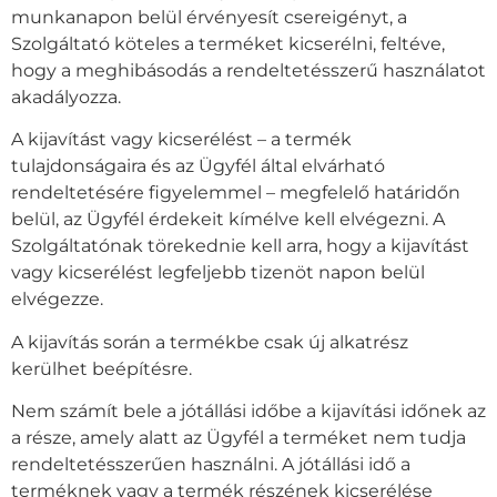
munkanapon belül érvényesít csereigényt, a
Szolgáltató köteles a terméket kicserélni, feltéve,
hogy a meghibásodás a rendeltetésszerű használatot
akadályozza.
A kijavítást vagy kicserélést – a termék
tulajdonságaira és az Ügyfél által elvárható
rendeltetésére figyelemmel – megfelelő határidőn
belül, az Ügyfél érdekeit kímélve kell elvégezni. A
Szolgáltatónak törekednie kell arra, hogy a kijavítást
vagy kicserélést legfeljebb tizenöt napon belül
elvégezze.
A kijavítás során a termékbe csak új alkatrész
kerülhet beépítésre.
Nem számít bele a jótállási időbe a kijavítási időnek az
a része, amely alatt az Ügyfél a terméket nem tudja
rendeltetésszerűen használni. A jótállási idő a
terméknek vagy a termék részének kicserélése