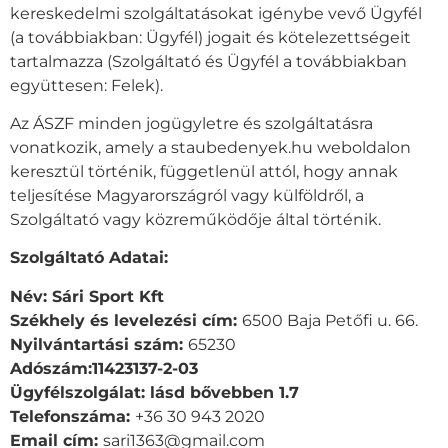
kereskedelmi szolgáltatásokat igénybe vevő Ügyfél
(a továbbiakban: Ügyfél) jogait és kötelezettségeit
tartalmazza (Szolgáltató és Ügyfél a továbbiakban
együttesen: Felek).
Az ÁSZF minden jogügyletre és szolgáltatásra
vonatkozik, amely a staubedenyek.hu weboldalon
keresztül történik, függetlenül attól, hogy annak
teljesítése Magyarországról vagy külföldről, a
Szolgáltató vagy közreműködője által történik.
Szolgáltató Adatai:
Név: Sári Sport Kft
Székhely és levelezési cím:
6500 Baja Petőfi u. 66.
Nyilvántartási szám:
65230
Adószám:11423137-2-03
Ügyfélszolgálat: lásd bővebben 1.7
Telefonszáma:
+36 30 943 2020
Email cím:
sari1363@gmail.com