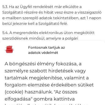
5.3. Ha az Ügyfél rendelését már elküldte a
Szolgáltató részére és hibát vesz észre a visszaigazoló
e-mailben szereplő adatok tekintetében, azt 1 napon
belül jeleznie kell a Szolgáltató felé.
5.4. A megrendelés elektronikus úton megkötött
szerződésnek minősül, amelyre a polgári
törvénykönyvről szóló 2013. évi V. törvény, az
Fontosnak tartjuk az
elektronikus kereskedelmi szolgáltatások, valamint
adatok védelmét
az információs társadalommal összefüggő
szolgáltatások egyes kérdéseiről szóló 2001. évi CVIII.
A böngészési élmény fokozása, a
törvényben foglaltak irányadóak.
személyre szabott hirdetések vagy
A szerződés a fogyasztó és a vállalkozás közötti
tartalmak megjelenítése, valamint a
szerződések részletes szabályairól szóló 45/2014 (II.26.)
forgalom elemzése érdekében sütiket
Korm. rendelet hatálya alá tartozik, és szem előtt
(cookie) használunk. "Az összes
tartja a fogyasztók jogairól szóló Európai Parlament és
a Tanács 2011/83/EU irányelvének rendelkezéseit.
elfogadása" gombra kattintva