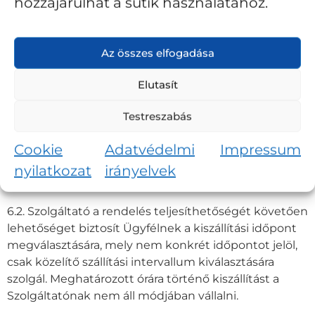
hozzájárulhat a sütik használatához.
6. SZÁLLÍTÁSI ÉS FIZETÉSI FELTÉTELEK
6.1. A Szolgáltató a megrendelt és házhoz szállítani
kért árut szállítmányozó cég igénybevételével
Az összes elfogadása
szállítja házhoz, a Szállítási és Fizetési feltételek
oldalon olvasható feltételek szerint, ez 3-6 nap között
Elutasít
változhat.
Testreszabás
A Szolgáltató a szállítási díj változtatásának jogát
fenntartja azzal, hogy a módosítás a Weboldalon való
Cookie
Adatvédelmi
Impressum
megjelenéssel egyidejűleg lép hatályba. A módosítás
a már megrendelt termékek vételárát nem
nyilatkozat
irányelvek
befolyásolja.
6.2. Szolgáltató a rendelés teljesíthetőségét követően
lehetőséget biztosít Ügyfélnek a kiszállítási időpont
megválasztására, mely nem konkrét időpontot jelöl,
csak közelítő szállítási intervallum kiválasztására
szolgál. Meghatározott órára történő kiszállítást a
Szolgáltatónak nem áll módjában vállalni.