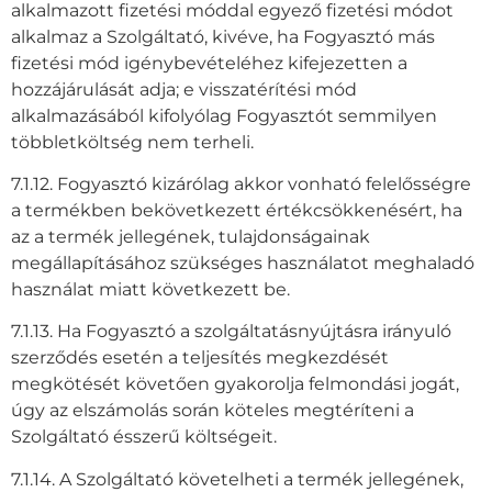
alkalmazott fizetési móddal egyező fizetési módot
alkalmaz a Szolgáltató, kivéve, ha Fogyasztó más
fizetési mód igénybevételéhez kifejezetten a
hozzájárulását adja; e visszatérítési mód
alkalmazásából kifolyólag Fogyasztót semmilyen
többletköltség nem terheli.
7.1.12. Fogyasztó kizárólag akkor vonható felelősségre
a termékben bekövetkezett értékcsökkenésért, ha
az a termék jellegének, tulajdonságainak
megállapításához szükséges használatot meghaladó
használat miatt következett be.
7.1.13. Ha Fogyasztó a szolgáltatásnyújtásra irányuló
szerződés esetén a teljesítés megkezdését
megkötését követően gyakorolja felmondási jogát,
úgy az elszámolás során köteles megtéríteni a
Szolgáltató ésszerű költségeit.
7.1.14. A Szolgáltató követelheti a termék jellegének,