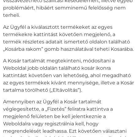
visszavezethető szállítási késedelemért, illetve egyéb
problémáért, hibáért semminemű felelősség nem
terheli.
Az Ügyfél a kiválasztott termékeket az egyes
termékekre kattintást követően megjelenő, a
termék részletes adatait ismertető oldalon található
„Kosárba rakom” gomb használatával teheti Kosarába.
A Kosár tartalmát megtekinteni, módosítani a
Weboldal jobb oldalán található kosár ikonra
kattintást követően van lehetőség, ahol megadható
az egyes termékek kívánt mennyisége, illetve a Kosár
tartalma törölhető („Eltávolítás”).
Amennyiben az Ügyfél a Kosár tartalmát
véglegesítette, a „Fizetés” feliratra kattintva a
megjelenő felületen be kell jelentkeznie a
Weboldalra vagy regisztrálnia kell, hogy
megrendelését leadhassa. Ezt követően választani