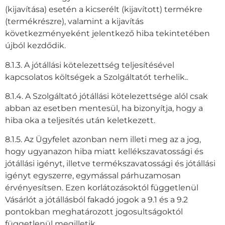
(kijavítása) esetén a kicserélt (kijavított) termékre
(termékrészre), valamint a kijavítás
következményeként jelentkező hiba tekintetében
újból kezdődik.
8.1.3. A jótállási kötelezettség teljesítésével
kapcsolatos költségek a Szolgáltatót terhelik..
8.1.4. A Szolgáltató jótállási kötelezettsége alól csak
abban az esetben mentesül, ha bizonyítja, hogy a
hiba oka a teljesítés után keletkezett.
8.1.5. Az Ügyfelet azonban nem illeti meg az a jog,
hogy ugyanazon hiba miatt kellékszavatossági és
jótállási igényt, illetve termékszavatossági és jótállási
igényt egyszerre, egymással párhuzamosan
érvényesítsen. Ezen korlátozásoktól függetlenül
Vásárlót a jótállásból fakadó jogok a 9.1 és a 9.2
pontokban meghatározott jogosultságoktól
függetlenül megilletik.