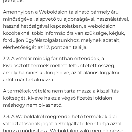
pótoljuk.
Amennyiben a Weboldalon található bármely áru
minőségével, alapvető tulajdonságával, használatával,
használhatóságával kapcsolatban, a weboldalon
közölteknél több információra van szüksége, kérjük,
forduljon ügyfélszolgálatunkhoz, melynek adatait,
elérhetőségét az 1.7. pontban találja.
3.2. A vételár mindig forintban értendőek, a
kiválasztott termék mellett feltüntetett összeg,
amely ha nincs külön jelölve, az általános forgalmi
adót már tartalmazza.
A termékek vételára nem tartalmazza a kiszállítás
költségét, kivéve ha ez a végső fizetési oldalon
máshogy nem olvasható.
3.3. A Weboldalról megrendelhető termékek árai
változtatásának jogát a Szolgáltató fenntartja azzal,
hogy a módosítás a Weboldalon való megjelenéssel