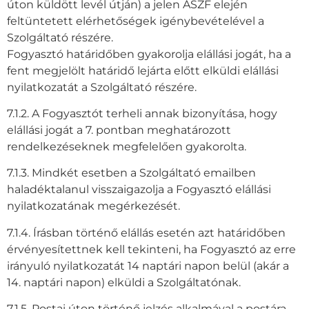
úton küldött levél útján) a jelen ÁSZF elején
feltüntetett elérhetőségek igénybevételével a
Szolgáltató részére.
Fogyasztó határidőben gyakorolja elállási jogát, ha a
fent megjelölt határidő lejárta előtt elküldi elállási
nyilatkozatát a Szolgáltató részére.
7.1.2. A Fogyasztót terheli annak bizonyítása, hogy
elállási jogát a 7. pontban meghatározott
rendelkezéseknek megfelelően gyakorolta.
7.1.3. Mindkét esetben a Szolgáltató emailben
haladéktalanul visszaigazolja a Fogyasztó elállási
nyilatkozatának megérkezését.
7.1.4. Írásban történő elállás esetén azt határidőben
érvényesítettnek kell tekinteni, ha Fogyasztó az erre
irányuló nyilatkozatát 14 naptári napon belül (akár a
14. naptári napon) elküldi a Szolgáltatónak.
7.1.5. Postai úton történő jelzés alkalmával a postára