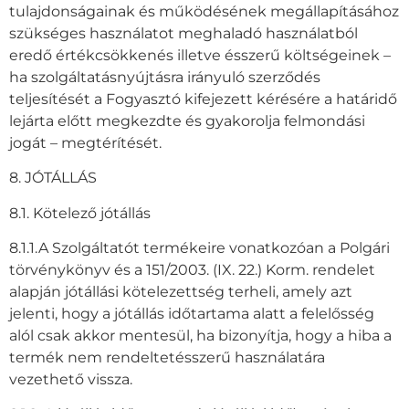
tulajdonságainak és működésének megállapításához
szükséges használatot meghaladó használatból
eredő értékcsökkenés illetve ésszerű költségeinek –
ha szolgáltatásnyújtásra irányuló szerződés
teljesítését a Fogyasztó kifejezett kérésére a határidő
lejárta előtt megkezdte és gyakorolja felmondási
jogát – megtérítését.
8. JÓTÁLLÁS
8.1. Kötelező jótállás
8.1.1.A Szolgáltatót termékeire vonatkozóan a Polgári
törvénykönyv és a 151/2003. (IX. 22.) Korm. rendelet
alapján jótállási kötelezettség terheli, amely azt
jelenti, hogy a jótállás időtartama alatt a felelősség
alól csak akkor mentesül, ha bizonyítja, hogy a hiba a
termék nem rendeltetésszerű használatára
vezethető vissza.