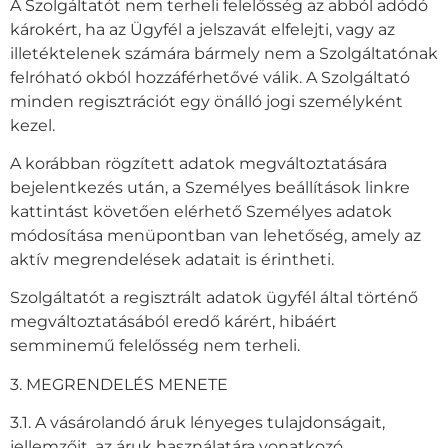
A Szolgáltatót nem terheli felelősség az abból adódó
károkért, ha az Ügyfél a jelszavát elfelejti, vagy az
illetéktelenek számára bármely nem a Szolgáltatónak
felróható okból hozzáférhetővé válik. A Szolgáltató
minden regisztrációt egy önálló jogi személyként
kezel.
A korábban rögzített adatok megváltoztatására
bejelentkezés után, a Személyes beállítások linkre
kattintást követően elérhető Személyes adatok
módosítása menüpontban van lehetőség, amely az
aktív megrendelések adatait is érintheti.
Szolgáltatót a regisztrált adatok ügyfél által történő
megváltoztatásából eredő kárért, hibáért
semminemű felelősség nem terheli.
3. MEGRENDELÉS MENETE
3.1. A vásárolandó áruk lényeges tulajdonságait,
jellemzőit, az áruk használatára vonatkozó