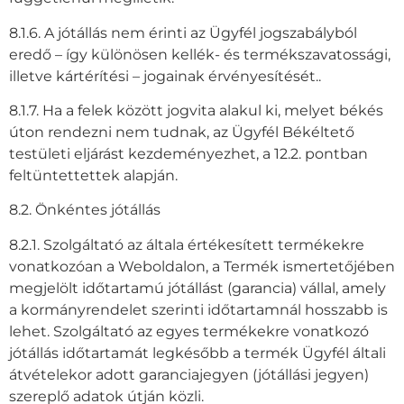
8.1.6. A jótállás nem érinti az Ügyfél jogszabályból
eredő – így különösen kellék- és termékszavatossági,
illetve kártérítési – jogainak érvényesítését..
8.1.7. Ha a felek között jogvita alakul ki, melyet békés
úton rendezni nem tudnak, az Ügyfél Békéltető
testületi eljárást kezdeményezhet, a 12.2. pontban
feltüntettettek alapján.
8.2. Önkéntes jótállás
8.2.1. Szolgáltató az általa értékesített termékekre
vonatkozóan a Weboldalon, a Termék ismertetőjében
megjelölt időtartamú jótállást (garancia) vállal, amely
a kormányrendelet szerinti időtartamnál hosszabb is
lehet. Szolgáltató az egyes termékekre vonatkozó
jótállás időtartamát legkésőbb a termék Ügyfél általi
átvételekor adott garanciajegyen (jótállási jegyen)
szereplő adatok útján közli.