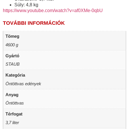
Súly: 4,8 kg
https://www.youtube.com/watch?v=af0XMe-0qbU
TOVÁBBI INFORMÁCIÓK
Tömeg
4600 g
Gyártó
STAUB
Kategória
Öntöttvas edények
Anyag
Öntöttvas
Térfogat
3,7 liter