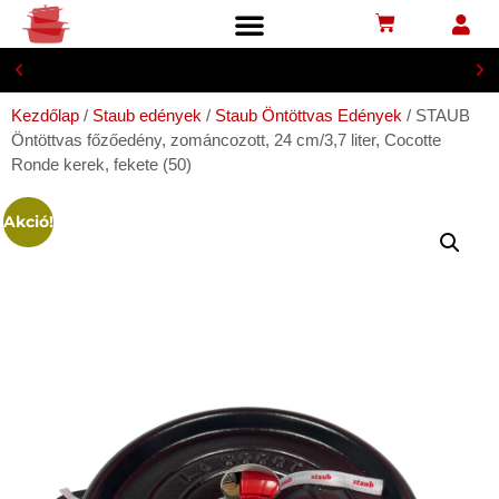
lIngyenesen postapontra, 29 900 Ft-tól
Kezdőlap
/
Staub edények
/
Staub Öntöttvas Edények
/ STAUB
Öntöttvas főzőedény, zománcozott, 24 cm/3,7 liter, Cocotte
Ronde kerek, fekete (50)
Akció!