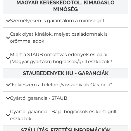
MAGYAR KERESKEDŐTŐL, KIMAGASLÓ
MINŐSÉG
Személyesen is garantálom a minőséget
Csak olyat kínálok, melyet családomnak is
örömmel adok
Miért a STAUB öntöttvas edények és bajai
(Magyar gyártású) bográcsok/grill eszközök?
STAUBEDENYEK.HU - GARANCIÁK
"Felveszem a telefont/visszahívlak Garancia"​
Gyártói garancia - STAUB
Gyártói garancia - Bajai bográcsok és kerti grill
eszközök
SZÁLLÍTÁS, FIZETÉSI INFORMÁCIÓK