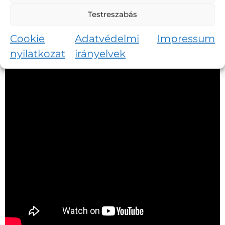
Testreszabás
Cookie
Adatvédelmi
Impressum
nyilatkozat
irányelvek