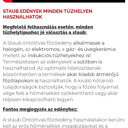
STAUB EDÉNYEK MINDEN TŰZHELYEN
HASZNÁLHATÓK
Megfelelő felhasználás esetén, minden
tűzhelytípushoz jó választás a staub:
A Staub öntöttvas főzőedény
alkalmasak a
halogén,
az
elektromos,
a
gáz- és üvegkerámia
mellett az
indukciós tűzhelyekhez is!
Természetesen az edényeket a
sütőben is
használhatod. Az optimális hőeloszlásnak
köszönhetően a termékek
akár kisebb átmérőjű
főzőlapokon is
használhatók. A kiváló hőtároló
tulajdonságok biztosítják, hogy a főzési folyamat
vége felé a hőmérséklet csökkenthető vagy akár
teljesen kikapcsolható legyen.
Fontos megjegyzés az edényhez:
A staub Öntöttvas főzőedény használatakor kerülni
kell az erős hőmérséklet-ingadozásokat és a