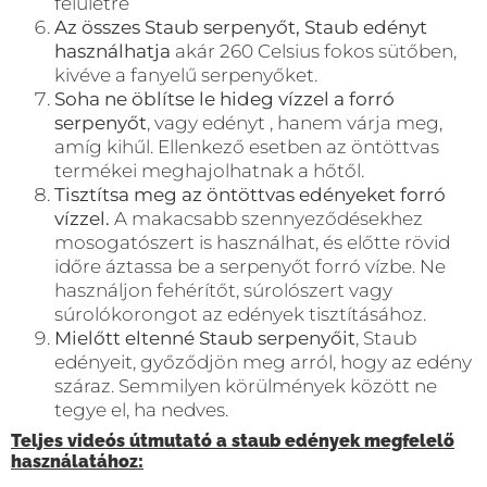
felületre
Az összes Staub serpenyőt, Staub edényt
használhatja
akár 260 Celsius fokos sütőben,
kivéve a fanyelű serpenyőket.
Soha ne öblítse le hideg vízzel a forró
serpenyőt
, vagy edényt , hanem várja meg,
amíg kihűl. Ellenkező esetben az öntöttvas
termékei meghajolhatnak a hőtől.
Tisztítsa meg az öntöttvas edényeket forró
vízzel.
A makacsabb szennyeződésekhez
mosogatószert is használhat, és előtte rövid
időre áztassa be a serpenyőt forró vízbe. Ne
használjon fehérítőt, súrolószert vagy
súrolókorongot az edények tisztításához.
Mielőtt eltenné Staub serpenyőit
, Staub
edényeit, győződjön meg arról, hogy az edény
száraz. Semmilyen körülmények között ne
tegye el, ha nedves.
Teljes videós útmutató a staub edények megfelelő
használatához: