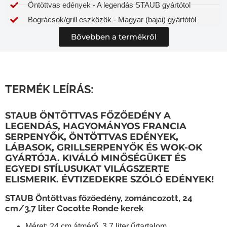
Öntöttvas edények - A legendás STAUB gyártótol
Bográcsok/grill eszközök - Magyar (bajai) gyártótól
Bővebben a termékről
TERMÉK LEÍRÁS:
STAUB ÖNTÖTTVAS FŐZŐEDÉNY A
LEGENDÁS, HAGYOMÁNYOS FRANCIA
SERPENYŐK, ÖNTÖTTVAS EDÉNYEK,
LÁBASOK, GRILLSERPENYŐK ÉS WOK-OK
GYÁRTÓJA. KIVÁLÓ MINŐSÉGÜKET ÉS
EGYEDI STÍLUSUKAT VILÁGSZERTE
ELISMERIK. ÉVTIZEDEKRE SZÓLÓ EDÉNYEK!
STAUB Öntöttvas főzőedény, zománcozott, 24
cm/3,7 liter Cocotte Ronde kerek
Méret
: 24 cm átmérő, 3,7 liter űrtartalom