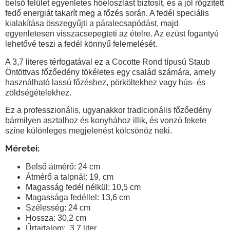
belső felület egyenletes hőeloszlást biztosít, és a jól rögzített
fedő energiát takarít meg a főzés során. A fedél speciális
kialakítása összegyűjti a páralecsapódást, majd
egyenletesen visszacsepegteti az ételre. Az ezüst fogantyú
lehetővé teszi a fedél könnyű felemelését.
A 3,7 literes térfogatával ez a C
ocotte Rond
típusú Staub
Öntöttvas főzőedény tökéletes egy család számára, amely
használható lassú főzéshez, pörköltekhez vagy hús- és
zöldségételekhez.
Ez a professzionális, ugyanakkor tradicionális főzőedény
bármilyen asztalhoz és konyhához illik, és vonzó fekete
színe különleges megjelenést kölcsönöz neki.
Méretei:
Belső átmérő: 24 cm
Átmérő a talpnál: 19, cm
Magasság fedél nélkül: 10,5 cm
Magassága fedéllel: 13,6 cm
Szélesség: 24 cm
Hossza: 30,2 cm
Űrtartalom: 3,7 liter