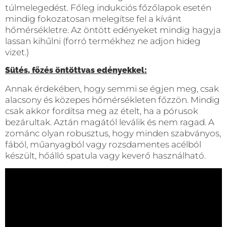
túlmelegedést. Főleg indukciós főzőlapok esetén
mindig fokozatosan melegítse fel a kívánt
hőmérsékletre. Az öntött edényeket mindig hagyja
lassan kihűlni (forró termékhez ne adjon hideg
vizet.)
Sütés, főzés öntöttvas edényekkel:
Annak érdekében, hogy semmi se égjen meg, csak
alacsony és közepes hőmérsékleten főzzön. Mindig
csak akkor fordítsa meg az ételt, ha a pórusok
bezárultak. Aztán magától leválik és nem ragad. A
zománc olyan robusztus, hogy minden szabványos,
fából, műanyagból vagy rozsdamentes acélból
készült, hőálló spatula vagy keverő használható.