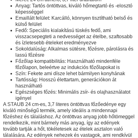
Anyag
: Tartós öntöttvas, kiváló hőmegtartó és -elosztó
képességgel
Emaillált felület
: Karcálló, könnyen tisztítható belső és
külső felület
Fedő
: Speciális kialakítású tüskés fedő, ami
visszacsepegteti a nedvességet az ételbe, szaftosabb
és ízletesebb ételeket eredményezve
Sokoldalúság
: Alkalmas sütésre, főzésre, párolásra és
lassú főzésre
Főzőlap kompatibilitás
: Használható mindenféle
főzőlapon, beleértve az indukciós főzőlapokat is
Szín:
Fekete ami dísze lehet bármilyen konyhának
Tartósság
: Hosszú élettartam, generációkon át
használható
Egészséges főzés
: Minimális zsír- és olajhasználatot
igényel
A STAUB 24 cm-es, 3,7 literes öntöttvas főzőedénye egy
kiváló minőségű termék, amely ideális a mindennapi
főzéshez és tálaláshoz. Az öntöttvas anyag jobb hőtömeggel
rendelkezik, mint bármely más anyag, így az edények
tovább tartják a hőt, tökéletesek az ételek asztalon való
tálalására. Az edények nehezek és vastagok, ami rendkívül