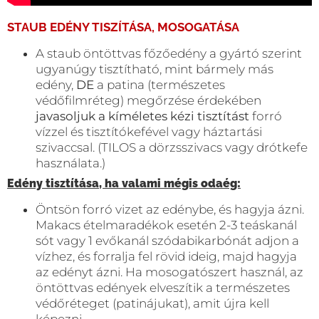
STAUB EDÉNY TISZÍTÁSA, MOSOGATÁSA
A staub öntöttvas főzőedény a gyártó szerint
ugyanúgy tisztítható, mint bármely más
edény,
DE
a patina (természetes
védőfilmréteg) megőrzése érdekében
javasoljuk a kíméletes kézi tisztítást
forró
vízzel és tisztítókefével vagy háztartási
szivaccsal. (TILOS a dörzsszivacs vagy drótkefe
használata.)
Edény tisztítása, ha valami mégis odaég:
Öntsön forró vizet az edénybe, és hagyja ázni.
Makacs ételmaradékok esetén 2-3 teáskanál
sót vagy 1 evőkanál szódabikarbónát adjon a
vízhez, és forralja fel rövid ideig, majd hagyja
az edényt ázni. Ha mosogatószert használ, az
öntöttvas edények elveszítik a természetes
védőréteget (patinájukat), amit újra kell
képezni.