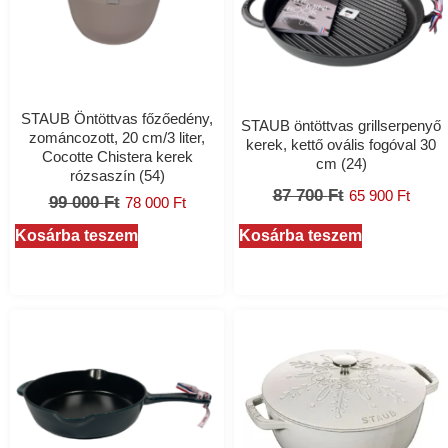
STAUB Öntöttvas főzőedény,
STAUB öntöttvas grillserpenyő
zománcozott, 20 cm/3 liter,
kerek, kettő ovális fogóval 30
Cocotte Chistera kerek
cm (24)
rózsaszín (54)
87 700
Ft
65 900
Ft
99 000
Ft
78 000
Ft
Kosárba teszem
Kosárba teszem