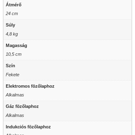
Átmérő
24 cm
Súly
4,8 kg
Magasság
10,5 cm
Szín
Fekete
Elektromos fözőlaphoz
Alkalmas
Gáz fözőlaphoz
Alkalmas
Indukciós fözőlaphoz