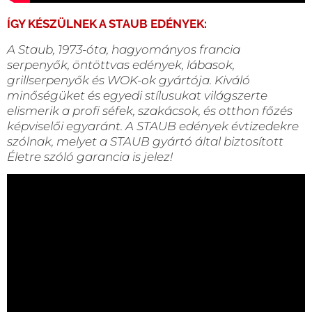
ÍGY KÉSZÜLNEK A STAUB EDÉNYEK:
A Staub, 1973-óta, hagyományos francia
serpenyők, öntöttvas edények, lábasok,
grillserpenyők és WOK-ok gyártója. Kiváló
minőségüket és egyedi stílusukat világszerte
elismerik a profi séfek, szakácsok, és otthon főzés
képviselői egyaránt. A STAUB edények évtizedekre
szólnak, melyet a STAUB gyártó által biztosított
Életre szóló garancia is jelez!