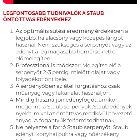
LEGFONTOSABB TUDNIVALÓK A
STAUB
ÖNTÖTTVAS EDÉNYEKHEZ
Az optimális sütési eredmény érdekében
a
legjobb, ha alacsony vagy közepes lángot
használ. Nem szükséges a serpenyőt vagy az
edényt a legmagasabb hőmérsékletre
előmelegíteni.
Professzionális módszer:
Melegítse elő a
serpenyőt 2-3 percig, mielőtt olajat vagy
folyadékot önt bele.
A serpenyőben az étel forgatáshoz csak
műanyag vagy fakanalat használjon.
Mindig használjon edényfogót
, amikor
megérinti a Staub serpenyők ,Staub edények
nyelét, mivel az öntöttvas rendkívül hővezető
anyag. A fogantyúk felforrósodhatnak.
Ne helyezze a forró Staub serpenyőt
, Staub
edényt konyhai pultra vagy hőérzékeny