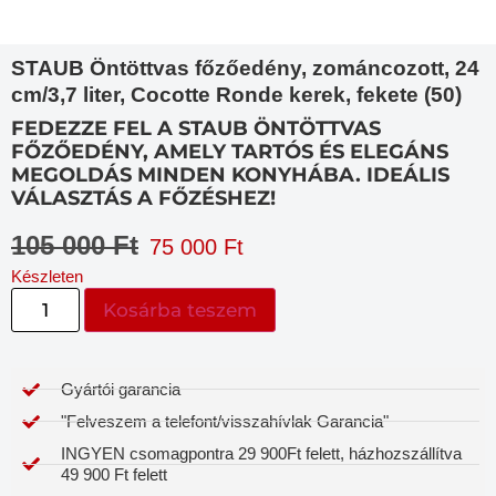
STAUB Öntöttvas főzőedény, zománcozott, 24
cm/3,7 liter, Cocotte Ronde kerek, fekete (50)
FEDEZZE FEL A STAUB ÖNTÖTTVAS
FŐZŐEDÉNY, AMELY TARTÓS ÉS ELEGÁNS
MEGOLDÁS MINDEN KONYHÁBA. IDEÁLIS
VÁLASZTÁS A FŐZÉSHEZ!
105 000
Ft
75 000
Ft
Készleten
Kosárba teszem
Gyártói garancia​
"Felveszem a telefont/visszahívlak Garancia"
INGYEN csomagpontra 29 900Ft felett, házhozszállítva
49 900 Ft felett