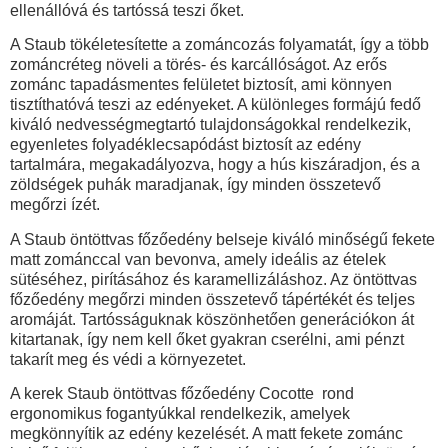
ellenállóvá és tartóssá teszi őket.
A Staub tökéletesítette a zománcozás folyamatát, így a több
zománcréteg növeli a törés- és karcállóságot. Az erős
zománc tapadásmentes felületet biztosít, ami könnyen
tisztíthatóvá teszi az edényeket. A különleges formájú fedő
kiváló nedvességmegtartó tulajdonságokkal rendelkezik,
egyenletes folyadéklecsapódást biztosít az edény
tartalmára, megakadályozva, hogy a hús kiszáradjon, és a
zöldségek puhák maradjanak, így minden összetevő
megőrzi ízét.
A Staub öntöttvas főzőedény belseje kiváló minőségű fekete
matt zománccal van bevonva, amely ideális az ételek
sütéséhez, pirításához és karamellizáláshoz. Az öntöttvas
főzőedény megőrzi minden összetevő tápértékét és teljes
aromáját. Tartósságuknak köszönhetően generációkon át
kitartanak, így nem kell őket gyakran cserélni, ami pénzt
takarít meg és védi a környezetet.
A kerek Staub öntöttvas főzőedény Cocotte rond
ergonomikus fogantyúkkal rendelkezik, amelyek
megkönnyítik az edény kezelését. A matt fekete zománc