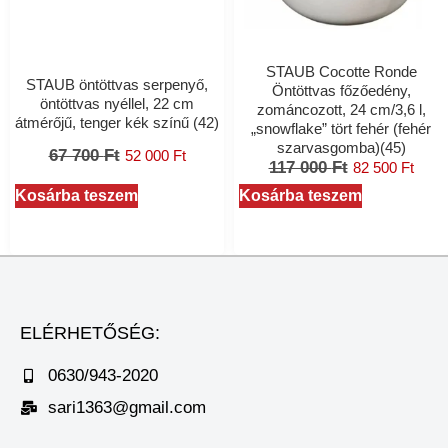
STAUB Cocotte Ronde
STAUB öntöttvas serpenyő,
Öntöttvas főzőedény,
öntöttvas nyéllel, 22 cm
zománcozott, 24 cm/3,6 l,
átmérőjű, tenger kék színű (42)
„snowflake” tört fehér (fehér
szarvasgomba)(45)
67 700
Ft
52 000
Ft
117 000
Ft
82 500
Ft
Kosárba teszem
Kosárba teszem
ELÉRHETŐSÉG:
0630/943-2020
sari1363@gmail.com