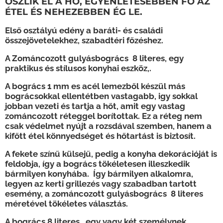
OSZLIK EL A HŐ, EGYENLETESEBBEN FŐ AZ
ÉTEL ÉS NEHEZEBBEN ÉG LE.
Első osztályú edény a baráti- és családi
összejövetelekhez, szabadtéri főzéshez.
A Zománcozott gulyásbogrács 8 literes, egy
praktikus és stílusos konyhai eszköz,.
A bogrács 1 mm es acél lemezből készül más
bográcsokkal ellentétben vastagabb, igy sokkal
jobban vezeti és tartja a hőt, amit egy vastag
zománcozott réteggel borítottak. Ez a réteg nem
csak védelmet nyújt a rozsdával szemben, hanem a
kifőtt étel könnyedséget és hőtartást is biztosít.
A fekete színű külsejű, pedig a konyha dekorációját is
feldobja, így a bogrács tökéletesen illeszkedik
bármilyen konyhába. Így bármilyen alkalomra,
legyen az kerti grillezés vagy szabadban tartott
esemény, a zománcozott gulyásbogrács 8 literes
méretével tökéletes választás.
A bogrács 8 literes, egy vagy két személynek