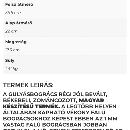
Felső átmérő
35,5 cm
Alap átmérő
22 cm
Magasság
17,5 cm
Súly
1,41 kg
TERMÉK LEÍRÁS:
A GULYÁSBOGRÁCS RÉGI JÓL BEVÁLT,
BÉKEBELI, ZOMÁNCOZOTT,
MAGYAR
KÉSZÍTÉSŰ TERMÉK.
A LEGTÖBB HELYEN
ÁLTALÁBAN KAPHATÓ VÉKONY FALÚ
BOGRÁCSOKHOZ KÉPEST EBBEN AZ
1 MM
VASTAG FALÚ BOGRÁCSBAN JOBBAN