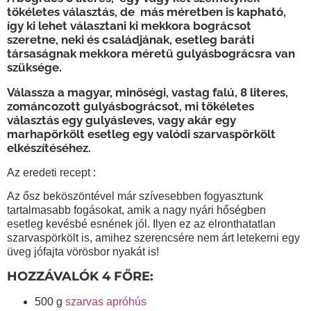
tökéletes választás, de más méretben is kapható,
így ki lehet választani ki mekkora bográcsot
szeretne, neki és családjának, esetleg baráti
társaságnak mekkora méretű gulyásbográcsra van
szüksége.
Válassza a magyar, minőségi, vastag falú, 8 literes,
zománcozott gulyásbográcsot, mi tökéletes
választás egy gulyásleves, vagy akár egy
marhapörkölt esetleg egy valódi szarvaspörkölt
elkészítéséhez.
Az eredeti recept :
Az ősz beköszöntével már szívesebben fogyasztunk
tartalmasabb fogásokat, amik a nagy nyári hőségben
esetleg kevésbé esnének jól. Ilyen ez az elronthatatlan
szarvaspörkölt is, amihez szerencsére nem árt letekerni egy
üveg jófajta vörösbor nyakát is!
HOZZÁVALÓK 4 FŐRE:
500 g
szarvas apróhús