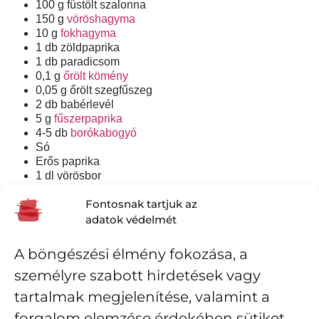
100 g füstölt szalonna
150 g
vöröshagyma
10 g
fokhagyma
1 db zöldpaprika
1 db paradicsom
0,1 g
őrölt kömény
0,05 g őrölt szegfűszeg
2 db babérlevél
5 g
fűszerpaprika
4-5 db
borókabogyó
Só
Erős paprika
1 dl vörösbor
A SZARVASPÖRKÖLT ELKÉSZÍTÉSE:
Fontosnak tartjuk az
adatok védelmét
A füstölt szalonnát felkockázzuk, majd egy lábasban
kiolvasztjuk.
Ha kész, szűrőkanál segítségével szedjük ki a
A böngészési élmény fokozása, a
pörcöket a zsírból, majd adjuk hozzá a felaprított
személyre szabott hirdetések vagy
vöröshagymát. Amikor a hagyma már aranyszínű,
akkor levesszük a tűzről, és hozzáadjuk a
tartalmak megjelenítése, valamint a
fűszerpaprikát. Azért érdemes levenni a tűzről, mert a
forgalom elemzése érdekében sütiket