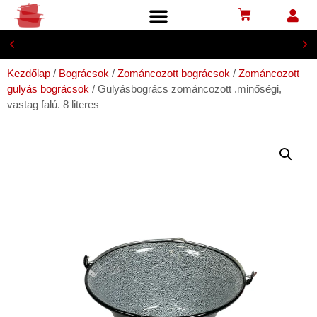
Biztonságos bankkártyás fizetés
Kezdőlap
/
Bográcsok
/
Zománcozott bográcsok
/
Zománcozott
gulyás bográcsok
/ Gulyásbogrács zománcozott .minőségi,
vastag falú. 8 literes