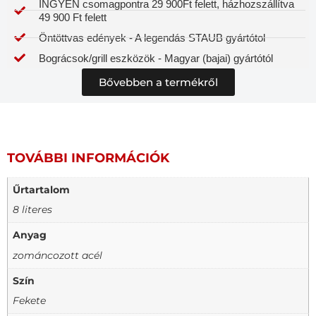
INGYEN csomagpontra 29 900Ft felett, házhozszállítva
49 900 Ft felett
Öntöttvas edények - A legendás STAUB gyártótol
Bográcsok/grill eszközök - Magyar (bajai) gyártótól
Bővebben a termékről
TOVÁBBI INFORMÁCIÓK
Űrtartalom
8 literes
Anyag
zománcozott acél
Szín
Fekete