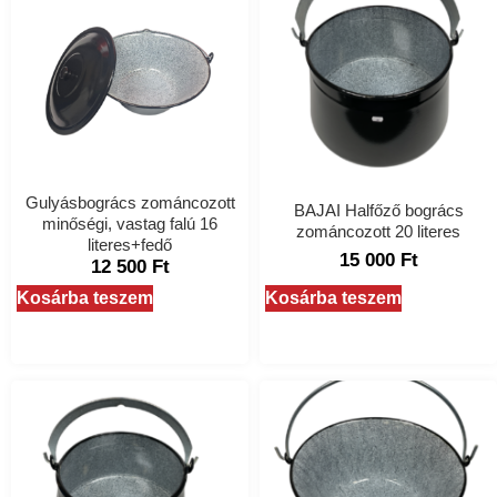
Gulyásbogrács zománcozott
BAJAI Halfőző bogrács
minőségi, vastag falú 16
zománcozott 20 literes
literes+fedő
15 000
Ft
12 500
Ft
Kosárba teszem
Kosárba teszem