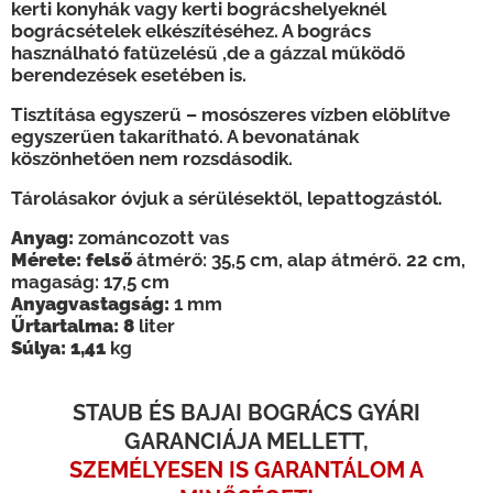
kerti konyhák vagy kerti bográcshelyeknél
bográcsételek elkészítéséhez. A bogrács
használható fatüzelésű ,de a gázzal működő
berendezések esetében is.
Tisztítása egyszerű – mosószeres vízben elöblítve
egyszerűen takarítható. A bevonatának
köszönhetően nem rozsdásodik.
Tárolásakor óvjuk a sérülésektől, lepattogzástól.
Anyag:
zománcozott vas
Mérete: felső
átmérő: 35,5 cm, alap átmérő. 22 cm,
magaság: 17,5 cm
Anyagvastagság:
1 mm
Űrtartalma: 8
liter
Súlya: 1,41
kg
STAUB ÉS BAJAI BOGRÁCS GYÁRI
GARANCIÁJA MELLETT,
SZEMÉLYESEN IS GARANTÁLOM A