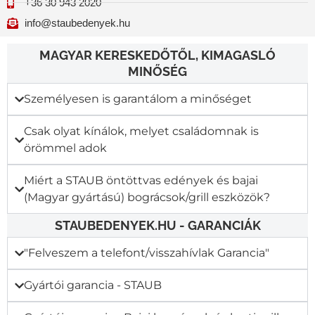
+36 30 943 2020
info@staubedenyek.hu
MAGYAR KERESKEDŐTŐL, KIMAGASLÓ
MINŐSÉG
Személyesen is garantálom a minőséget
Csak olyat kínálok, melyet családomnak is
örömmel adok
Miért a STAUB öntöttvas edények és bajai
(Magyar gyártású) bográcsok/grill eszközök?
STAUBEDENYEK.HU - GARANCIÁK
"Felveszem a telefont/visszahívlak Garancia"​
Gyártói garancia - STAUB