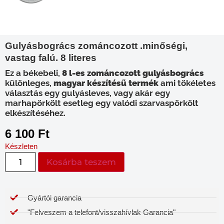
Gulyásbogrács zománcozott .minőségi,
vastag falú. 8 literes
Ez a békebeli,
​8 l-es zománcozott gulyásbogrács
különleges,
magyar készítésű termék
ami tökéletes
választás egy gulyásleves, vagy akár egy
marhapörkölt esetleg egy valódi szarvaspörkölt
elkészítéséhez.
6 100
Ft
Készleten
Kosárba teszem
Gyártói garancia​
"Felveszem a telefont/visszahívlak Garancia"