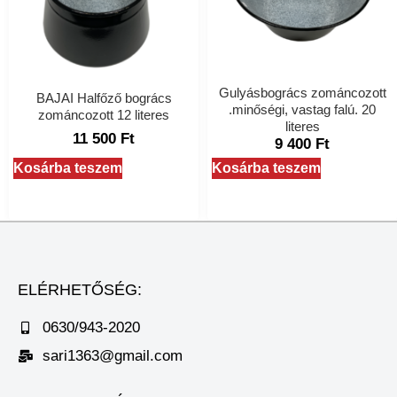
Gulyásbogrács zománcozott
BAJAI Halfőző bogrács
.minőségi, vastag falú. 20
zománcozott 12 literes
literes
11 500
Ft
9 400
Ft
Kosárba teszem
Kosárba teszem
ELÉRHETŐSÉG:
0630/943-2020
sari1363@gmail.com