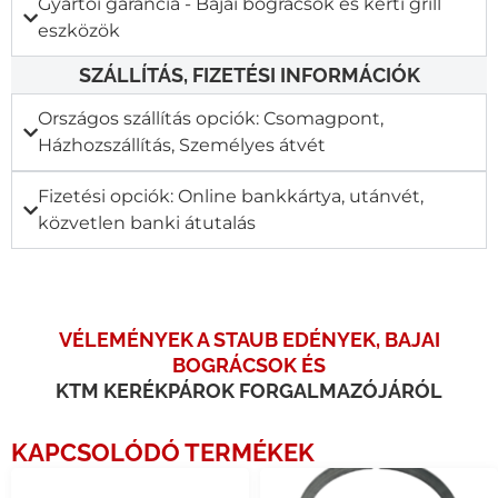
Gyártói garancia - Bajai bográcsok és kerti grill
eszközök
SZÁLLÍTÁS, FIZETÉSI INFORMÁCIÓK
Országos szállítás opciók: Csomagpont,
Házhozszállítás, Személyes átvét
Fizetési opciók: Online bankkártya, utánvét,
közvetlen banki átutalás
VÉLEMÉNYEK A STAUB EDÉNYEK, BAJAI
BOGRÁCSOK ÉS
KTM KERÉKPÁROK FORGALMAZÓJÁRÓL
KAPCSOLÓDÓ TERMÉKEK