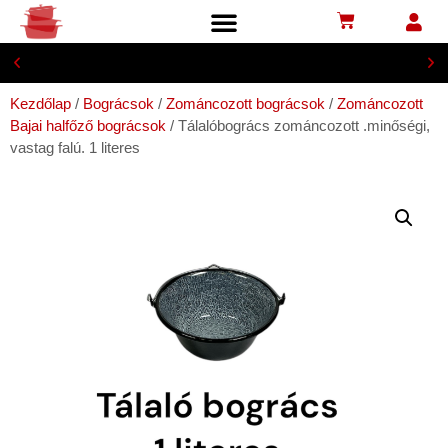
Biztonságos bankkártyás fizetés
Kezdőlap
/
Bográcsok
/
Zománcozott bográcsok
/
Zománcozott
Bajai halfőző bográcsok
/ Tálalóbogrács zománcozott .minőségi,
vastag falú. 1 literes