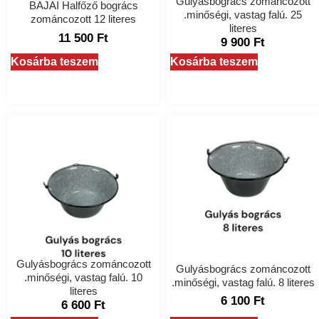
Gulyásbogrács zománcozott
BAJAI Halfőző bogrács
.minőségi, vastag falú. 25
zománcozott 12 literes
literes
11 500
Ft
9 900
Ft
Kosárba teszem
Kosárba teszem
Gulyásbogrács zománcozott
Gulyásbogrács zománcozott
.minőségi, vastag falú. 10
.minőségi, vastag falú. 8 literes
literes
6 100
Ft
6 600
Ft