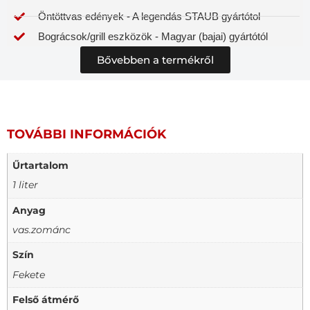
Öntöttvas edények - A legendás STAUB gyártótol
Bográcsok/grill eszközök - Magyar (bajai) gyártótól
Bővebben a termékről
TOVÁBBI INFORMÁCIÓK
Űrtartalom
1 liter
Anyag
vas.zománc
Szín
Fekete
Felső átmérő