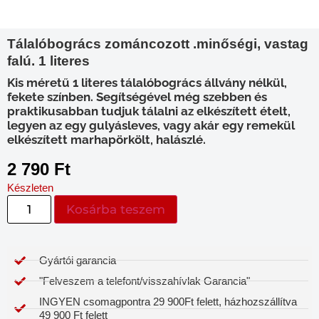
Tálalóbogrács zománcozott .minőségi, vastag
falú. 1 literes
Kis méretű 1 literes tálalóbogrács állvány nélkül,
fekete színben. Segítségével még szebben és
praktikusabban tudjuk tálalni az elkészített ételt,
legyen az egy gulyásleves, vagy akár egy remekül
elkészített marhapörkölt, halászlé.
2 790
Ft
Készleten
Kosárba teszem
Gyártói garancia​
"Felveszem a telefont/visszahívlak Garancia"
INGYEN csomagpontra 29 900Ft felett, házhozszállítva
49 900 Ft felett