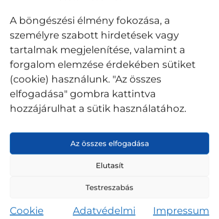
esemény, a zománcozott tálaló bogrács 0,8 liter
fekete tökéletes választás.
A böngészési élmény fokozása, a
személyre szabott hirdetések vagy
A tálalóbogrács0,8 literes méretben is kapható, igy
ki lehet választani ki mekkora bográcsot szeretne,
tartalmak megjelenítése, valamint a
neki és családjának, esetleg baráti társaságnak
forgalom elemzése érdekében sütiket
mekkora méretű tálalóbográcsra van szüksége.
(cookie) használunk. "Az összes
elfogadása" gombra kattintva
STAUB ÉS BAJAI BOGRÁCS GYÁRI
GARANCIÁJA MELLETT,
hozzájárulhat a sütik használatához.
SZEMÉLYESEN IS GARANTÁLOM A
MINŐSÉGET!
Az összes elfogadása
Elutasít
Testreszabás
Cookie
Adatvédelmi
Impressum