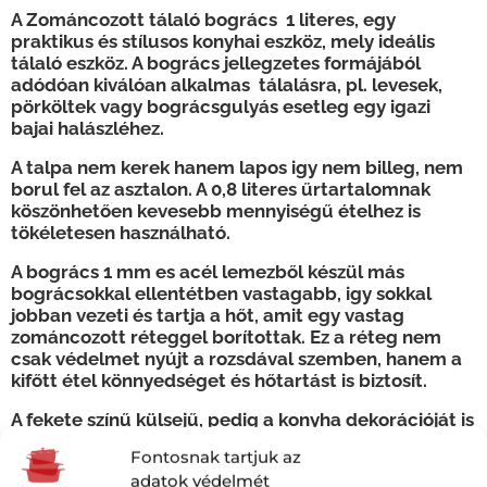
A Zománcozott tálaló bogrács 1 literes, egy
praktikus és stílusos konyhai eszköz, mely ideális
tálaló eszköz. A bogrács jellegzetes formájából
adódóan kiválóan alkalmas tálalásra, pl. levesek,
pörköltek vagy bográcsgulyás esetleg egy igazi
bajai halászléhez.
A talpa nem kerek hanem lapos igy nem billeg, nem
borul fel az asztalon. A 0,8 literes űrtartalomnak
köszönhetően kevesebb mennyiségű ételhez is
tökéletesen használható.
A bogrács 1 mm es acél lemezből készül más
bográcsokkal ellentétben vastagabb, igy sokkal
jobban vezeti és tartja a hőt, amit egy vastag
zománcozott réteggel borítottak. Ez a réteg nem
csak védelmet nyújt a rozsdával szemben, hanem a
kifőtt étel könnyedséget és hőtartást is biztosít.
A fekete színű külsejű, pedig a konyha dekorációját is
feldobja, így a bogrács tökéletesen illeszkedik
Fontosnak tartjuk az
bármilyen konyhába. Így bármilyen alkalomra,
adatok védelmét
legyen az kerti grillezés vagy szabadban tartott