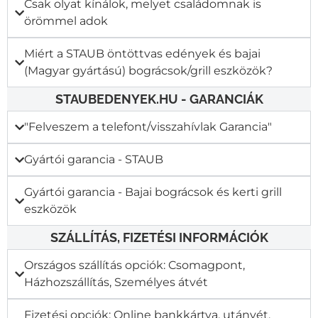
Csak olyat kínálok, melyet családomnak is
örömmel adok
Miért a STAUB öntöttvas edények és bajai
(Magyar gyártású) bográcsok/grill eszközök?
STAUBEDENYEK.HU - GARANCIÁK
"Felveszem a telefont/visszahívlak Garancia"​
Gyártói garancia - STAUB
Gyártói garancia - Bajai bográcsok és kerti grill
eszközök
SZÁLLÍTÁS, FIZETÉSI INFORMÁCIÓK
Országos szállítás opciók: Csomagpont,
Házhozszállítás, Személyes átvét
Fizetési opciók: Online bankkártya, utánvét,