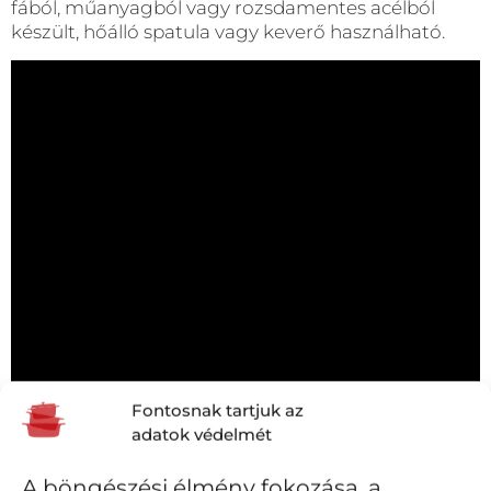
fából, műanyagból vagy rozsdamentes acélból
készült, hőálló spatula vagy keverő használható.
Fontosnak tartjuk az
adatok védelmét
A böngészési élmény fokozása, a