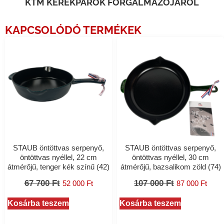
KTM KERÉKPÁROK FORGALMAZÓJÁRÓL
KAPCSOLÓDÓ TERMÉKEK
STAUB öntöttvas serpenyő,
STAUB öntöttvas serpenyő,
öntöttvas nyéllel, 22 cm
öntöttvas nyéllel, 30 cm
átmérőjű, tenger kék színű (42)
átmérőjű, bazsalikom zöld (74)
67 700
Ft
107 000
Ft
52 000
Ft
87 000
Ft
Kosárba teszem
Kosárba teszem