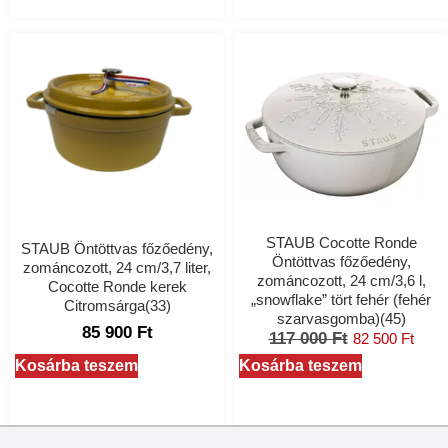
STAUB Cocotte Ronde
STAUB Öntöttvas főzőedény,
Öntöttvas főzőedény,
zománcozott, 24 cm/3,7 liter,
zománcozott, 24 cm/3,6 l,
Cocotte Ronde kerek
„snowflake” tört fehér (fehér
Citromsárga(33)
szarvasgomba)(45)
85 900
Ft
117 000
Ft
82 500
Ft
Kosárba teszem
Kosárba teszem