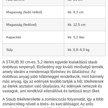
Magasság (fedő nélkül)
kb. 8,3 cm
Magasság (fedővel)
kb. 12,5 cm
Kapacitás
kb. 5,2 liter
Súly
kb. 5,8–6,0 kg
A STAUB 30 cm-es, 5,2 literes egyede kialakítású staub
öntöttvas serpenyő, főzőedény egy kiváló minőségű termék,
amely ideális a mindennapi főzéshez és tálaláshoz. Az
öntöttvas anyag jobb hőtömeggel rendelkezik, mint bármely
más anyag, így az edények tovább tartják a hőt, tökéletesek
az ételek asztalon való tálalására. Az edények nehezek és
vastagok, ami rendkívül ellenállóvá és tartóssá teszi őket.
A Staub tökéletesítette a zománcozás folyamatát, így a több
zománcréteg növeli a törés- és karcállóságot. Az erős