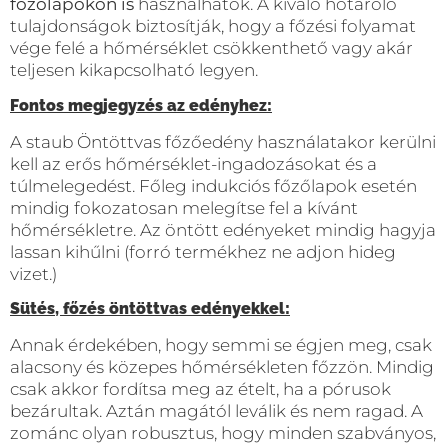
főzőlapokon is
használhatók. A kiváló hőtároló
tulajdonságok biztosítják, hogy a főzési folyamat
vége felé a hőmérséklet csökkenthető vagy akár
teljesen kikapcsolható legyen.
Fontos megjegyzés az edényhez:
A staub Öntöttvas főzőedény használatakor kerülni
kell az erős hőmérséklet-ingadozásokat és a
túlmelegedést. Főleg indukciós főzőlapok esetén
mindig fokozatosan melegítse fel a kívánt
hőmérsékletre. Az öntött edényeket mindig hagyja
lassan kihűlni (forró termékhez ne adjon hideg
vizet.)
Sütés, főzés öntöttvas edényekkel:
Annak érdekében, hogy semmi se égjen meg, csak
alacsony és közepes hőmérsékleten főzzön. Mindig
csak akkor fordítsa meg az ételt, ha a pórusok
bezárultak. Aztán magától leválik és nem ragad. A
zománc olyan robusztus, hogy minden szabványos,