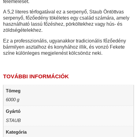
felemelését.
A 5,2 literes térfogatával ez a serpenyő, Staub Öntöttvas
serpenyő, főzőedény tökéletes egy család számára, amely
használható lassú főzéshez, pörköltekhez vagy hús- és
zöldségételekhez.
Ez a professzionális, ugyanakkor tradicionális főzőedény
bármilyen asztalhoz és konyhához illik, és vonzó Fekete
színe különleges megjelenést kölcsönöz neki.
TOVÁBBI INFORMÁCIÓK
Tömeg
6000 g
Gyártó
STAUB
Kategória