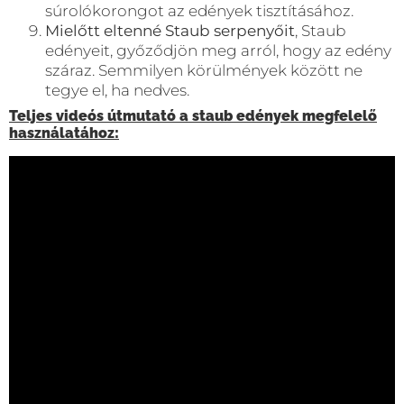
súrolókorongot az edények tisztításához.
Mielőtt eltenné Staub serpenyőit
, Staub
edényeit, győződjön meg arról, hogy az edény
száraz. Semmilyen körülmények között ne
tegye el, ha nedves.
Teljes videós útmutató a staub edények megfelelő
használatához: