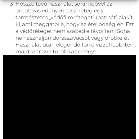
Hosszú távú használat során idővel az
öntöttvas edényen a zsírréteg egy
természetes „védőfilmréteget” (patinát) alakít
ki, ami meggátolja, hogy az étel odaégjen. Ezt
a védőréteget nem szabad eltávolítani! Soha
ne használjon dörzsszivacsot vagy drótkefét.
Használat után elegendő forró vízzel leöblíteni,
majd szárazra törölni az edényt.