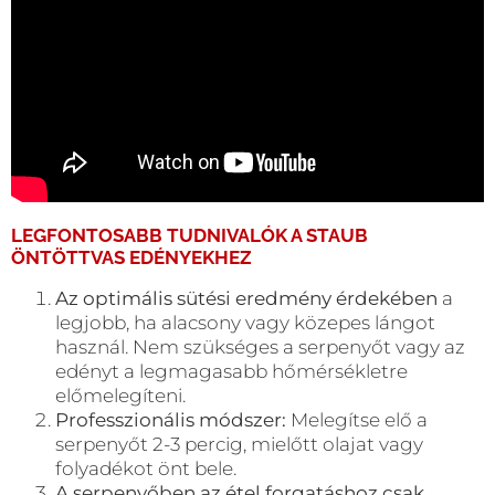
LEGFONTOSABB TUDNIVALÓK A
STAUB
ÖNTÖTTVAS EDÉNYEKHEZ
Az optimális sütési eredmény érdekében
a
legjobb, ha alacsony vagy közepes lángot
használ. Nem szükséges a serpenyőt vagy az
edényt a legmagasabb hőmérsékletre
előmelegíteni.
Professzionális módszer:
Melegítse elő a
serpenyőt 2-3 percig, mielőtt olajat vagy
folyadékot önt bele.
A serpenyőben az étel forgatáshoz csak