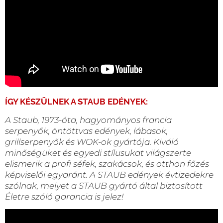
ÍGY KÉSZÜLNEK A STAUB EDÉNYEK:
A Staub, 1973-óta, hagyományos francia
serpenyők, öntöttvas edények, lábasok,
grillserpenyők és WOK-ok gyártója. Kiváló
minőségüket és egyedi stílusukat világszerte
elismerik a profi séfek, szakácsok, és otthon főzés
képviselői egyaránt. A STAUB edények évtizedekre
szólnak, melyet a STAUB gyártó által biztosított
Életre szóló garancia is jelez!