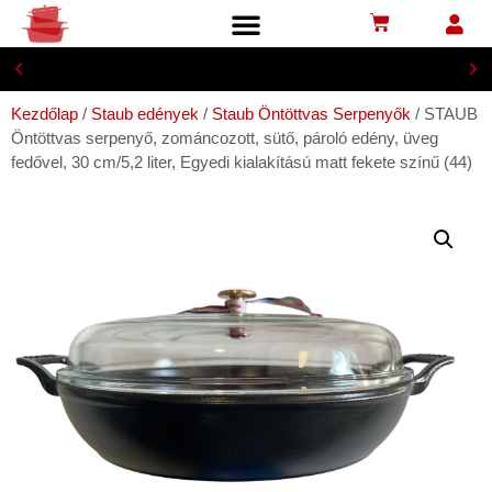
lIngyenesen postapontra, 29 900 Ft-tól
Kezdőlap
/
Staub edények
/
Staub Öntöttvas Serpenyők
/ STAUB
Öntöttvas serpenyő, zománcozott, sütő, pároló edény, üveg
fedővel, 30 cm/5,2 liter, Egyedi kialakítású matt fekete színű (44)