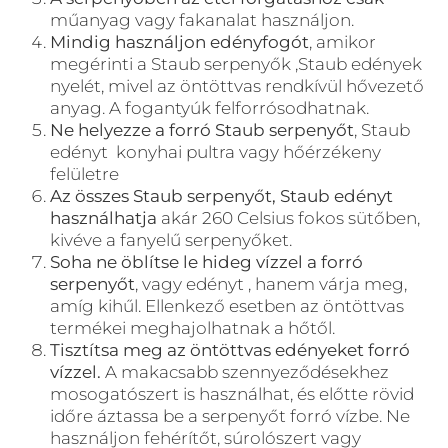
műanyag vagy fakanalat használjon.
Mindig használjon edényfogót
, amikor
megérinti a Staub serpenyők ,Staub edények
nyelét, mivel az öntöttvas rendkívül hővezető
anyag. A fogantyúk felforrósodhatnak.
Ne helyezze a forró Staub serpenyőt
, Staub
edényt konyhai pultra vagy hőérzékeny
felületre
Az összes Staub serpenyőt, Staub edényt
használhatja
akár 260 Celsius fokos sütőben,
kivéve a fanyelű serpenyőket.
Soha ne öblítse le hideg vízzel a forró
serpenyőt
, vagy edényt , hanem várja meg,
amíg kihűl. Ellenkező esetben az öntöttvas
termékei meghajolhatnak a hőtől.
Tisztítsa meg az öntöttvas edényeket forró
vízzel.
A makacsabb szennyeződésekhez
mosogatószert is használhat, és előtte rövid
időre áztassa be a serpenyőt forró vízbe. Ne
használjon fehérítőt, súrolószert vagy