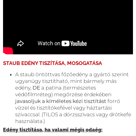
STAUB EDÉNY TISZÍTÁSA, MOSOGATÁSA
A staub öntöttvas főzőedény a gyártó szerint
ugyanúgy tisztítható, mint bármely más
edény,
DE
a patina (természetes
védőfilmréteg) megőrzése érdekében
javasoljuk a kíméletes kézi tisztítást
forró
vízzel és tisztítókefével vagy háztartási
szivaccsal. (TILOS a dörzsszivacs vagy drótkefe
használata.)
Edény tisztítása, ha valami mégis odaég: