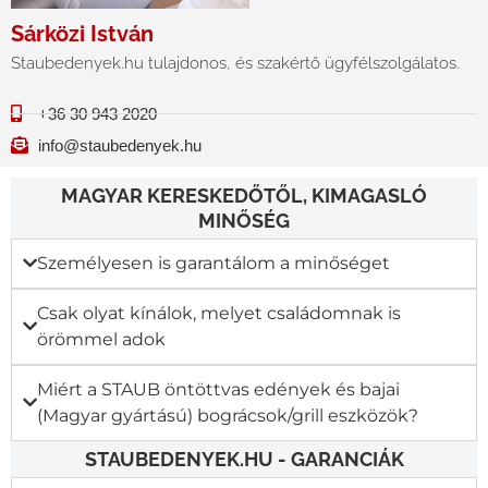
Sárközi István
Staubedenyek.hu tulajdonos, és szakértő ügyfélszolgálatos.
+36 30 943 2020
info@staubedenyek.hu
MAGYAR KERESKEDŐTŐL, KIMAGASLÓ
MINŐSÉG
Személyesen is garantálom a minőséget
Csak olyat kínálok, melyet családomnak is
örömmel adok
Miért a STAUB öntöttvas edények és bajai
(Magyar gyártású) bográcsok/grill eszközök?
STAUBEDENYEK.HU - GARANCIÁK