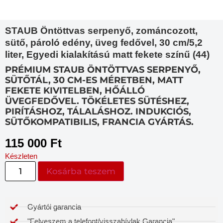
STAUB Öntöttvas serpenyő, zománcozott,
sütő, pároló edény, üveg fedővel, 30 cm/5,2
liter, Egyedi kialakítású matt fekete színű (44)
PRÉMIUM STAUB ÖNTÖTTVAS SERPENYŐ,
SÜTŐTÁL, 30 CM-ES MÉRETBEN, MATT
FEKETE KIVITELBEN, HŐÁLLÓ
ÜVEGFEDŐVEL. TÖKÉLETES SÜTÉSHEZ,
PIRÍTÁSHOZ, TÁLALÁSHOZ. INDUKCIÓS,
SÜTŐKOMPATIBILIS, FRANCIA GYÁRTÁS.
115 000
Ft
Készleten
Kosárba teszem
Gyártói garancia​
"Felveszem a telefont/visszahívlak Garancia"