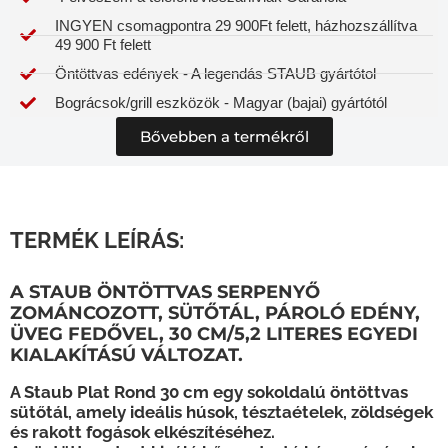
INGYEN csomagpontra 29 900Ft felett, házhozszállítva
49 900 Ft felett
Öntöttvas edények - A legendás STAUB gyártótol
Bográcsok/grill eszközök - Magyar (bajai) gyártótól
Bővebben a termékről
TERMÉK LEÍRÁS:
A STAUB ÖNTÖTTVAS SERPENYŐ
ZOMÁNCOZOTT, SÜTŐTÁL, PÁROLÓ EDÉNY,
ÜVEG FEDŐVEL, 30 CM/5,2 LITERES EGYEDI
KIALAKÍTÁSÚ VÁLTOZAT.
A Staub Plat Rond 30 cm egy sokoldalú öntöttvas
sütőtál, amely ideális húsok, tésztaételek, zöldségek
és rakott fogások elkészítéséhez.