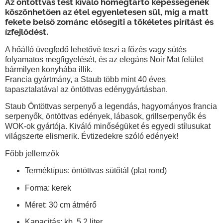
Az öntöttvas test kiváló hőmegtartó képességének
köszönhetően az étel egyenletesen sül, míg a matt
fekete belső zománc elősegíti a tökéletes pirítást és
ízfejlődést.
A hőálló üvegfedő lehetővé teszi a főzés vagy sütés
folyamatos megfigyelését, és az elegáns Noir Mat felület
bármilyen konyhába illik.
Francia gyártmány, a Staub több mint 40 éves
tapasztalatával az öntöttvas edénygyártásban.
Staub Öntöttvas serpenyő a legendás, hagyományos francia
serpenyők, öntöttvas edények, lábasok, grillserpenyők és
WOK-ok gyártója. Kiváló minőségüket és egyedi stílusukat
világszerte elismerik. Évtizedekre szóló edények!
Főbb jellemzők
Terméktípus: öntöttvas sütőtál (plat rond)
Forma: kerek
Méret: 30 cm átmérő
Kapacitás: kb. 5,2 liter