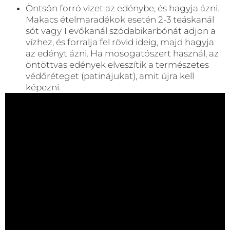
Öntsön forró vizet az edénybe, és hagyja ázni.
Makacs ételmaradékok esetén 2-3 teáskanál
sót vagy 1 evőkanál szódabikarbónát adjon a
vízhez, és forralja fel rövid ideig, majd hagyja
az edényt ázni. Ha mosogatószert használ, az
öntöttvas edények elveszítik a természetes
védőréteget (patinájukat), amit újra kell
képezni.