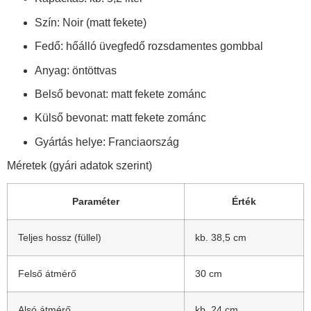
Szín: Noir (matt fekete)
Fedő: hőálló üvegfedő rozsdamentes gombbal
Anyag: öntöttvas
Belső bevonat: matt fekete zománc
Külső bevonat: matt fekete zománc
Gyártás helye: Franciaország
Méretek (gyári adatok szerint)
Paraméter
Érték
Teljes hossz (füllel)
kb. 38,5 cm
Felső átmérő
30 cm
Alsó átmérő
kb. 24 cm