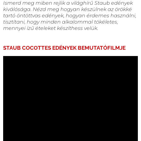
Ismerd meg miben rejlik a világhírű Staub edények
kiválósága. Nézd meg hogyan készülnek az örökké
tartó öntöttvas edények, hogyan érdemes használni,
tisztítani, hogy minden alkalommal tökéletes,
mennyei ízű ételeket készíthess velük.
STAUB COCOTTES EDÉNYEK BEMUTATÓFILMJE