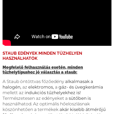
STAUB EDÉNYEK MINDEN TŰZHELYEN
HASZNÁLHATÓK
Megfelelő felhasználás esetén, minden
tűzhelytípushoz jó választás a staub:
A Staub öntöttvas főzőedény
alkalmasak a
halogén,
az
elektromos,
a
gáz- és üvegkerámia
mellett az
indukciós tűzhelyekhez is!
Természetesen az edényeket a
sütőben is
használhatod. Az optimális hőeloszlásnak
köszönhetően a termékek
akár kisebb átmérőjű