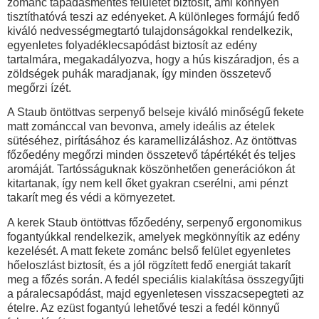
zománc tapadásmentes felületet biztosít, ami könnyen
tisztíthatóvá teszi az edényeket. A különleges formájú fedő
kiváló nedvességmegtartó tulajdonságokkal rendelkezik,
egyenletes folyadéklecsapódást biztosít az edény
tartalmára, megakadályozva, hogy a hús kiszáradjon, és a
zöldségek puhák maradjanak, így minden összetevő
megőrzi ízét.
A Staub öntöttvas serpenyő belseje kiváló minőségű fekete
matt zománccal van bevonva, amely ideális az ételek
sütéséhez, pirításához és karamellizáláshoz. Az öntöttvas
főzőedény megőrzi minden összetevő tápértékét és teljes
aromáját. Tartósságuknak köszönhetően generációkon át
kitartanak, így nem kell őket gyakran cserélni, ami pénzt
takarít meg és védi a környezetet.
A kerek Staub öntöttvas főzőedény, serpenyő ergonomikus
fogantyúkkal rendelkezik, amelyek megkönnyítik az edény
kezelését. A matt fekete zománc belső felület egyenletes
hőeloszlást biztosít, és a jól rögzített fedő energiát takarít
meg a főzés során. A fedél speciális kialakítása összegyűjti
a páralecsapódást, majd egyenletesen visszacsepegteti az
ételre. Az ezüst fogantyú lehetővé teszi a fedél könnyű