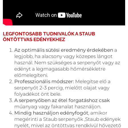
LEGFONTOSABB TUDNIVALÓK A
STAUB
ÖNTÖTTVAS EDÉNYEKHEZ
Az optimális sütési eredmény érdekében
a
legjobb, ha alacsony vagy közepes lángot
használ. Nem szükséges a serpenyőt vagy az
edényt a legmagasabb hőmérsékletre
előmelegíteni.
Professzionális módszer:
Melegítse elő a
serpenyőt 2-3 percig, mielőtt olajat vagy
folyadékot önt bele.
A serpenyőben az étel forgatáshoz csak
műanyag vagy fakanalat használjon.
Mindig használjon edényfogót
, amikor
megérinti a Staub serpenyők ,Staub edények
nyelét, mivel az öntöttvas rendkívül hővezető