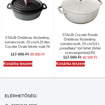
STAUB Cocotte Ronde
STAUB Öntöttvas főzőedény,
Öntöttvas főzőedény,
zománcozott, 29 cm/4,25 liter,
zománcozott, 24 cm/3,6 l,
Cocotte Ovale fekete matt /9/
„snowflake” tört fehér (fehér
szarvasgomba)(45)
117 000
Ft
89 000
Ft
117 000
Ft
82 500
Ft
Kosárba teszem
Kosárba teszem
ELÉRHETŐSÉG: