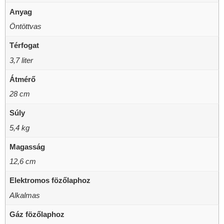
Anyag
Öntöttvas
Térfogat
3,7 liter
Átmérő
28 cm
Súly
5,4 kg
Magasság
12,6 cm
Elektromos fözőlaphoz
Alkalmas
Gáz fözőlaphoz