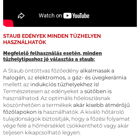
STAUB EDÉNYEK MINDEN TŰZHELYEN
HASZNÁLHATÓK
Megfelelő felhasználás esetén, minden
tűzhelytípushoz jó választás a staub:
A Staub öntöttvas főzőedény
alkalmasak a
halogén,
az
elektromos,
a
gáz- és üvegkerámia
mellett az
indukciós tűzhelyekhez is!
Természetesen az edényeket a
sütőben is
használhatod. Az optimális hőeloszlásnak
köszönhetően a termékek
akár kisebb átmérőjű
főzőlapokon is
használhatók. A kiváló hőtároló
tulajdonságok biztosítják, hogy a főzési folyamat
vége felé a hőmérséklet csökkenthető vagy akár
teljesen kikapcsolható legyen.