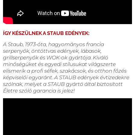
ÍGY KÉSZÜLNEK A STAUB EDÉNYEK:
A Staub, 1973-óta, hagyományos francia
serpenyők, öntöttvas edények, lábasok,
grillserpenyők és WOK-ok gyártója. Kiváló
minőségüket és egyedi stílusukat világszerte
elismerik a profi séfek, szakácsok, és otthon főzés
képviselői egyaránt. A STAUB edények évtizedekre
szólnak, melyet a STAUB gyártó által biztosított
Életre szóló garancia is jelez!