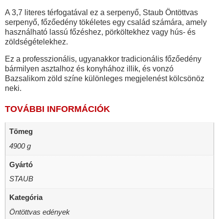
A 3,7 literes térfogatával ez a serpenyő, Staub Öntöttvas
serpenyő, főzőedény tökéletes egy család számára, amely
használható lassú főzéshez, pörköltekhez vagy hús- és
zöldségételekhez.
Ez a professzionális, ugyanakkor tradicionális főzőedény
bármilyen asztalhoz és konyhához illik, és vonzó
Bazsalikom zöld színe különleges megjelenést kölcsönöz
neki.
TOVÁBBI INFORMÁCIÓK
Tömeg
4900 g
Gyártó
STAUB
Kategória
Öntöttvas edények