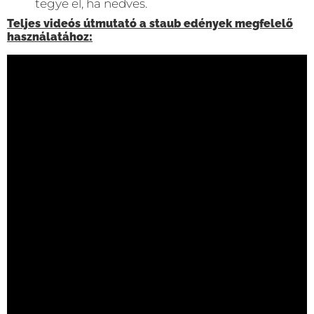
tegye el, ha nedves.
Teljes videós útmutató a staub edények megfelelő
használatához: