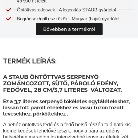
49 900 Ft felett
Öntöttvas edények - A legendás STAUB gyártótol
Bográcsok/grill eszközök - Magyar (bajai) gyártótól
Bővebben a termékről
TERMÉK LEÍRÁS:
A STAUB ÖNTÖTTVAS SERPENYŐ
ZOMÁNCOZOTT, SÜTŐ, PÁROLÓ EDÉNY,
FEDŐVEL, 28 CM/3,7 LITERES VÁLTOZAT.
Ez a 3,7 literes serpenyő tökéletes egytálételekhez,
lassan főtt párolt ételekhez és lassú tűzön főzött
levesekhez, pörköltekhez .
A nehéz öntöttvas fedő és a fedő belső részén található kis
kiemelkedések lehetővé teszik, hogy a pára az edény
belsejében maradjon és intenzívebbé tegye az ételek ízét.