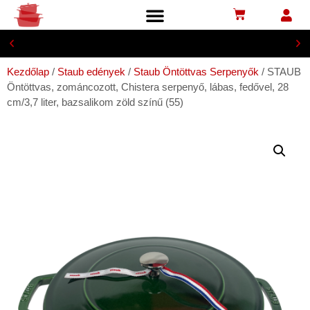
lIngyenesen postapontra, 29 
Kezdőlap
/
Staub edények
/
Staub Öntöttvas Serpenyők
/ STAUB
Öntöttvas, zománcozott, Chistera serpenyő, lábas, fedővel, 28
cm/3,7 liter, bazsalikom zöld színű (55)