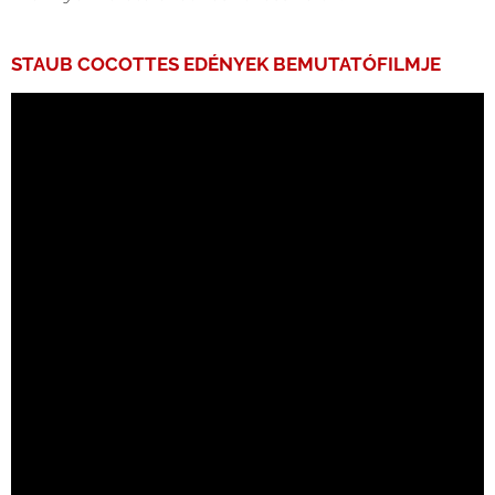
STAUB COCOTTES EDÉNYEK BEMUTATÓFILMJE