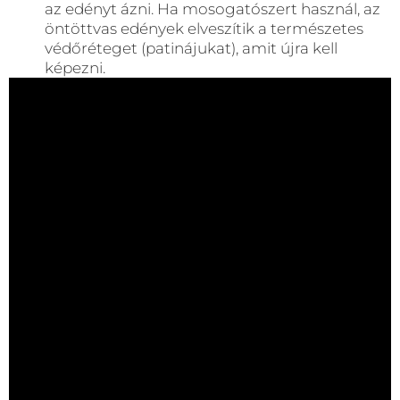
az edényt ázni. Ha mosogatószert használ, az
öntöttvas edények elveszítik a természetes
védőréteget (patinájukat), amit újra kell
képezni.