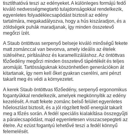
tisztíthatóvá teszi az edényeket. A különleges formájú fedő
kiváló nedvességmegtartó tulajdonságokkal rendelkezik,
egyenletes folyadéklecsapódást biztosít az edény
tartalmára, megakadályozva, hogy a hús kiszáradjon, és a
zöldségek puhák maradjanak, így minden összetevő
megőrzi ízét.
A Staub öntöttvas serpenyő belseje kiváló minőségű fekete
matt zománccal van bevonva, amely ideális az ételek
sütéséhez, pirításához és karamellizáláshoz. Az öntöttvas
főzőedény megőrzi minden összetevő tápértékét és teljes
aromáját. Tartósságuknak köszönhetően generációkon át
kitartanak, így nem kell őket gyakran cserélni, ami pénzt
takarít meg és védi a környezetet.
A kerek Staub öntöttvas főzőedény, serpenyő ergonomikus
fogantyúkkal rendelkezik, amelyek megkönnyítik az edény
kezelését. A matt fekete zománc belső felület egyenletes
hőeloszlást biztosít, és a jól rögzített fedő energiát takarít
meg a főzés során. A fedél speciális kialakítása összegyűjti
a páralecsapódást, majd egyenletesen visszacsepegteti az
ételre. Az ezüst fogantyú lehetővé teszi a fedél könnyű
felemelését.