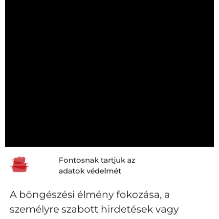
Fontosnak tartjuk az
adatok védelmét
A böngészési élmény fokozása, a
személyre szabott hirdetések vagy
STAUB COCOTTES EDÉNY HASZNÁLATBA VÉTELE