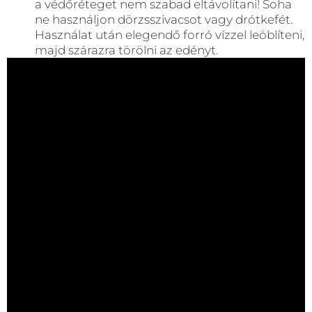
a védőréteget nem szabad eltávolítani! Soha
ne használjon dörzsszivacsot vagy drótkefét.
Használat után elegendő forró vízzel leöblíteni,
majd szárazra törölni az edényt.