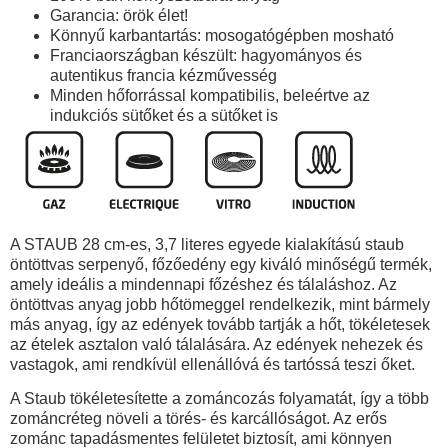
Garancia: örök élet!
Könnyű karbantartás: mosogatógépben mosható
Franciaországban készült: hagyományos és
autentikus francia kézművesség
Minden hőforrással kompatibilis, beleértve az
indukciós sütőket és a sütőket is
A STAUB 28 cm-es, 3,7 literes
egyede kialakítású staub
öntöttvas serpenyő, főzőedény egy kiváló minőségű termék,
amely ideális a mindennapi főzéshez és tálaláshoz. Az
öntöttvas anyag jobb hőtömeggel rendelkezik, mint bármely
más anyag, így az edények tovább tartják a hőt, tökéletesek
az ételek asztalon való tálalására. Az edények nehezek és
vastagok, ami rendkívül ellenállóvá és tartóssá teszi őket.
A Staub tökéletesítette a zománcozás folyamatát, így a több
zománcréteg növeli a törés- és karcállóságot. Az erős
zománc tapadásmentes felületet biztosít, ami könnyen