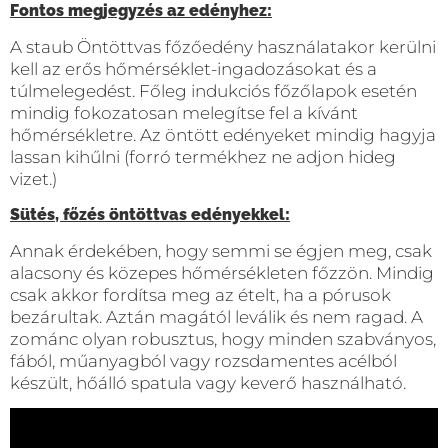
Fontos megjegyzés az edényhez:
A staub Öntöttvas főzőedény használatakor kerülni
kell az erős hőmérséklet-ingadozásokat és a
túlmelegedést. Főleg indukciós főzőlapok esetén
mindig fokozatosan melegítse fel a kívánt
hőmérsékletre. Az öntött edényeket mindig hagyja
lassan kihűlni (forró termékhez ne adjon hideg
vizet.)
Sütés, főzés öntöttvas edényekkel:
Annak érdekében, hogy semmi se égjen meg, csak
alacsony és közepes hőmérsékleten főzzön. Mindig
csak akkor fordítsa meg az ételt, ha a pórusok
bezárultak. Aztán magától leválik és nem ragad. A
zománc olyan robusztus, hogy minden szabványos,
fából, műanyagból vagy rozsdamentes acélból
készült, hőálló spatula vagy keverő használható.