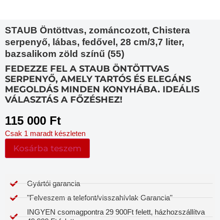
STAUB Öntöttvas, zománcozott, Chistera
serpenyő, lábas, fedővel, 28 cm/3,7 liter,
bazsalikom zöld színű (55)
FEDEZZE FEL A STAUB ÖNTÖTTVAS
SERPENYŐ, AMELY TARTÓS ÉS ELEGÁNS
MEGOLDÁS MINDEN KONYHÁBA. IDEÁLIS
VÁLASZTÁS A FŐZÉSHEZ!
115 000
Ft
Csak 1 maradt készleten
Kosárba teszem
Gyártói garancia​
"Felveszem a telefont/visszahívlak Garancia"
INGYEN csomagpontra 29 900Ft felett, házhozszállítva