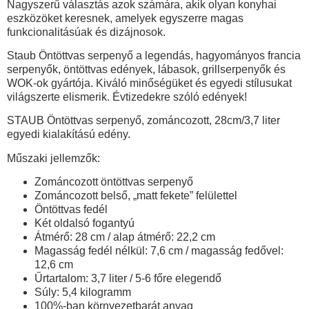
Nagyszerű választás azok számára, akik olyan konyhai
eszközöket keresnek, amelyek egyszerre magas
funkcionalitásúak és dizájnosok.
Staub Öntöttvas serpenyő a legendás, hagyományos francia
serpenyők, öntöttvas edények, lábasok, grillserpenyők és
WOK-ok gyártója. Kiváló minőségüket és egyedi stílusukat
világszerte elismerik. Évtizedekre szóló edények!
STAUB Öntöttvas serpenyő, zománcozott, 28cm/3,7 liter
egyedi kialakítású edény.
Műszaki jellemzők:
Zománcozott öntöttvas serpenyő
Zománcozott belső, „matt fekete” felülettel
Öntöttvas fedél
Két oldalsó fogantyú
Átmérő: 28 cm / alap átmérő: 22,2 cm
Magasság fedél nélkül: 7,6 cm / magasság fedővel:
12,6 cm
Űrtartalom: 3,7 liter / 5-6 főre elegendő
Súly: 5,4 kilogramm
100%-ban környezetbarát anyag