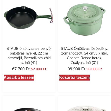
STAUB öntöttvas serpenyő,
STAUB Öntöttvas főzőedény,
öntöttvas nyéllel, 22 cm
zománcozott, 24 cm/3,7 liter,
átmérőjű, Bazsalikom zöld
Cocotte Ronde kerek,
színű (41)
Zsályaszínű (31)
67 700
Ft
99 900
Ft
52 000
Ft
93 000
Ft
Kosárba teszem
Kosárba teszem