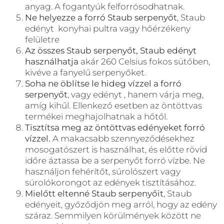
anyag. A fogantyúk felforrósodhatnak.
Ne helyezze a forró Staub serpenyőt
, Staub
edényt konyhai pultra vagy hőérzékeny
felületre
Az összes Staub serpenyőt, Staub edényt
használhatja
akár 260 Celsius fokos sütőben,
kivéve a fanyelű serpenyőket.
Soha ne öblítse le hideg vízzel a forró
serpenyőt
, vagy edényt , hanem várja meg,
amíg kihűl. Ellenkező esetben az öntöttvas
termékei meghajolhatnak a hőtől.
Tisztítsa meg az öntöttvas edényeket forró
vízzel.
A makacsabb szennyeződésekhez
mosogatószert is használhat, és előtte rövid
időre áztassa be a serpenyőt forró vízbe. Ne
használjon fehérítőt, súrolószert vagy
súrolókorongot az edények tisztításához.
Mielőtt eltenné Staub serpenyőit
, Staub
edényeit, győződjön meg arról, hogy az edény
száraz. Semmilyen körülmények között ne