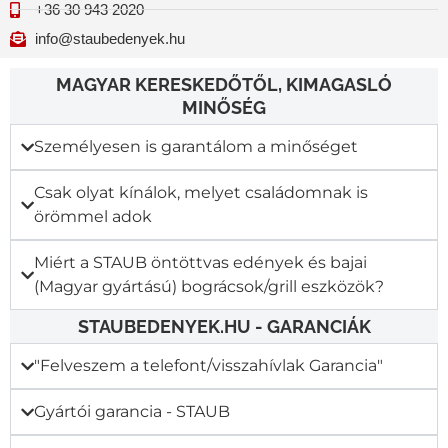
+36 30 943 2020
info@staubedenyek.hu
MAGYAR KERESKEDŐTŐL, KIMAGASLÓ
MINŐSÉG
Személyesen is garantálom a minőséget
Csak olyat kínálok, melyet családomnak is
örömmel adok
Miért a STAUB öntöttvas edények és bajai
(Magyar gyártású) bográcsok/grill eszközök?
STAUBEDENYEK.HU - GARANCIÁK
"Felveszem a telefont/visszahívlak Garancia"​
Gyártói garancia - STAUB