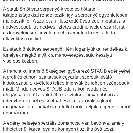
A staub öntöttvas serpenyő kivételes hőtartó
tulajdonságokkal rendelkezik, így a serpenyő egyenletesen
melegszik fel. A szorosan illeszkedő üvegfedél megtartja a
nedvességet, így nedves, ízletes eredményekre számíthat,
és kényelmesen figyelemmel kísérheti a főzést a fedő
eltávolítása nélkül.
Ez staub öntöttvas serpenyő, fém fogantyúkkal rendelkezik,
amelyek megkönnyítik a manőverezést sütő kesztyű
viselése közben.
A francia kulináris örökségben gyökerező STAUB edényeket
a profi és otthoni szakácsok egyaránt szeretik kiváló
kidolgozásuk, kivételes teljesítményük és időtlen szépségük
miatt. Minden egyes STAUB edény könnyedén és
elegánsan kerül a sütőből az asztalra – ugyanabban az
edényben süthet és tálalhat. Ezeket az örökségként
megmaradt darabokat szeretettel örökíthetjük át generációról
generációra.
A edény belseje speciális zománccal van bevonva, amely
hihetetlenül karcállóvá és könnyen tisztíthatóvá teszi.