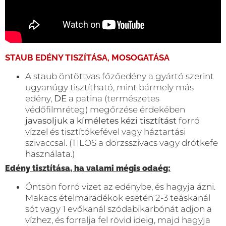
STAUB EDÉNY TISZÍTÁSA, MOSOGATÁSA
A staub öntöttvas főzőedény a gyártó szerint
ugyanúgy tisztítható, mint bármely más
edény,
DE
a patina (természetes
védőfilmréteg) megőrzése érdekében
javasoljuk a kíméletes kézi tisztítást
forró
vízzel és tisztítókefével vagy háztartási
szivaccsal. (TILOS a dörzsszivacs vagy drótkefe
használata.)
Edény tisztítása, ha valami mégis odaég:
Öntsön forró vizet az edénybe, és hagyja ázni.
Makacs ételmaradékok esetén 2-3 teáskanál
sót vagy 1 evőkanál szódabikarbónát adjon a
vízhez, és forralja fel rövid ideig, majd hagyja