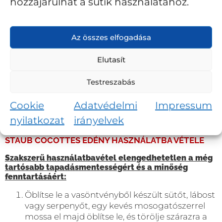
hozzájárulhat a sütik használatához.
Az összes elfogadása
Elutasít
Testreszabás
Cookie
Adatvédelmi
Impressum
nyilatkozat
irányelvek
STAUB COCOTTES EDÉNY HASZNÁLATBA VÉTELE
Szakszerű használatbavétel elengedhetetlen a még
tartósabb tapadásmentességért és a minőség
fenntartásáért:
Öblítse le a vasöntvényből készült sütőt, lábost
vagy serpenyőt, egy kevés mosogatószerrel
mossa el majd öblítse le, és törölje szárazra a