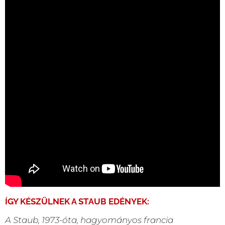
ÍGY KÉSZÜLNEK A STAUB EDÉNYEK:
A Staub, 1973-óta, hagyományos francia