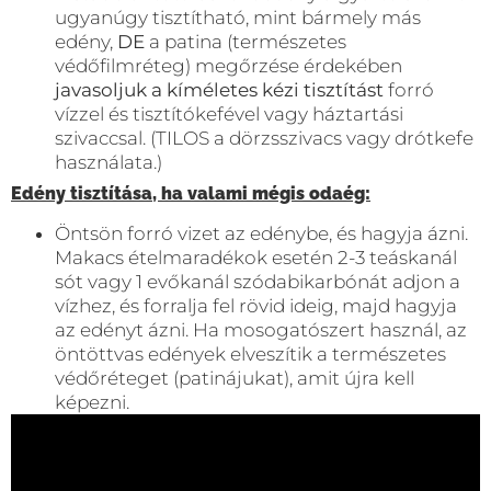
ugyanúgy tisztítható, mint bármely más
edény,
DE
a patina (természetes
védőfilmréteg) megőrzése érdekében
javasoljuk a kíméletes kézi tisztítást
forró
vízzel és tisztítókefével vagy háztartási
szivaccsal. (TILOS a dörzsszivacs vagy drótkefe
használata.)
Edény tisztítása, ha valami mégis odaég:
Öntsön forró vizet az edénybe, és hagyja ázni.
Makacs ételmaradékok esetén 2-3 teáskanál
sót vagy 1 evőkanál szódabikarbónát adjon a
vízhez, és forralja fel rövid ideig, majd hagyja
az edényt ázni. Ha mosogatószert használ, az
öntöttvas edények elveszítik a természetes
védőréteget (patinájukat), amit újra kell
képezni.