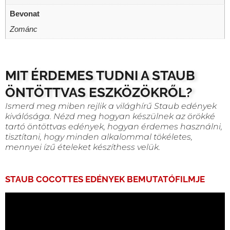
Bevonat
Zománc
MIT ÉRDEMES TUDNI A STAUB
ÖNTÖTTVAS ESZKÖZÖKRŐL?
Ismerd meg miben rejlik a világhírű Staub edények
kiválósága. Nézd meg hogyan készülnek az örökké
tartó öntöttvas edények, hogyan érdemes használni,
tisztítani, hogy minden alkalommal tökéletes,
mennyei ízű ételeket készíthess velük.
STAUB COCOTTES EDÉNYEK BEMUTATÓFILMJE