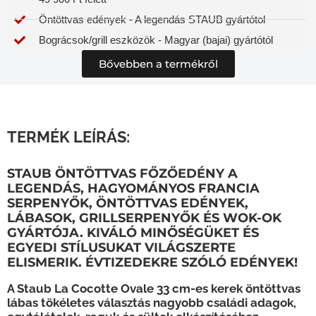
Öntöttvas edények - A legendás STAUB gyártótol
Bográcsok/grill eszközök - Magyar (bajai) gyártótól
Bővebben a termékről
TERMÉK LEÍRÁS:
STAUB ÖNTÖTTVAS FŐZŐEDÉNY A
LEGENDÁS, HAGYOMÁNYOS FRANCIA
SERPENYŐK, ÖNTÖTTVAS EDÉNYEK,
LÁBASOK, GRILLSERPENYŐK ÉS WOK-OK
GYÁRTÓJA. KIVÁLÓ MINŐSÉGÜKET ÉS
EGYEDI STÍLUSUKAT VILÁGSZERTE
ELISMERIK. ÉVTIZEDEKRE SZÓLÓ EDÉNYEK!
A Staub La Cocotte Ovale 33 cm-es kerek öntöttvas
lábas tökéletes választás nagyobb családi adagok,