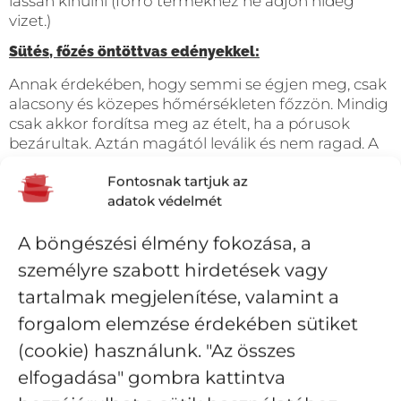
lassan kihűlni (forró termékhez ne adjon hideg
vizet.)
Sütés, főzés öntöttvas edényekkel:
Annak érdekében, hogy semmi se égjen meg, csak
alacsony és közepes hőmérsékleten főzzön. Mindig
csak akkor fordítsa meg az ételt, ha a pórusok
bezárultak. Aztán magától leválik és nem ragad. A
zománc olyan robusztus, hogy minden szabványos,
Fontosnak tartjuk az
fából, műanyagból vagy rozsdamentes acélból
adatok védelmét
készült, hőálló spatula vagy keverő használható.
A böngészési élmény fokozása, a
személyre szabott hirdetések vagy
tartalmak megjelenítése, valamint a
forgalom elemzése érdekében sütiket
(cookie) használunk. "Az összes
elfogadása" gombra kattintva