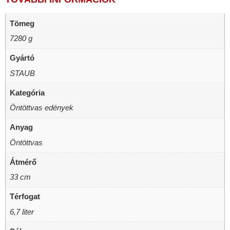
Tömeg
7280 g
Gyártó
STAUB
Kategória
Öntöttvas edények
Anyag
Öntöttvas
Átmérő
33 cm
Térfogat
6,7 liter