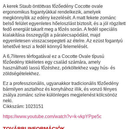
A kerek
Staub öntöttvas főzőedény Cocotte ovale
ergonomikus fogantyúkkal
rendelkezik, amelyek
megkönnyítik az edény kezelését. A matt fekete zománc
belső felület egyenletes hőeloszlást biztosít, és a jól rögzített
fedő energiát takarít meg a főzés során. A fedél speciális
kialakítása összegyűjti a páralecsapódást, majd
egyenletesen visszacsepegteti az ételre. Az ezüst fogantyú
lehetővé teszi a fedél könnyű felemelését.
A 6,7literes
térfogatával ez a C
ocotte Ovale
típusú
főzőedény tökéletes egy család számára, amely
használható lassú főzéshez, pörköltekhez vagy hús- és
zöldségételekhez.
Ez a professzionális, ugyanakkor tradicionális főzőedény
bármilyen asztalhoz és konyhához illik, és vonzó fényes
zsálya zománc színe különleges megjelenést kölcsönöz
neki.
Cikkszám: 1023151
https://www.youtube.com/watch?v=k-vkpYPpe5c
TOVÁBBI INFORMÁCIÓK