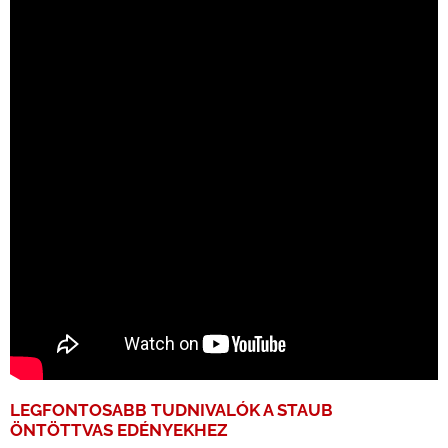
LEGFONTOSABB TUDNIVALÓK A
STAUB
ÖNTÖTTVAS EDÉNYEKHEZ