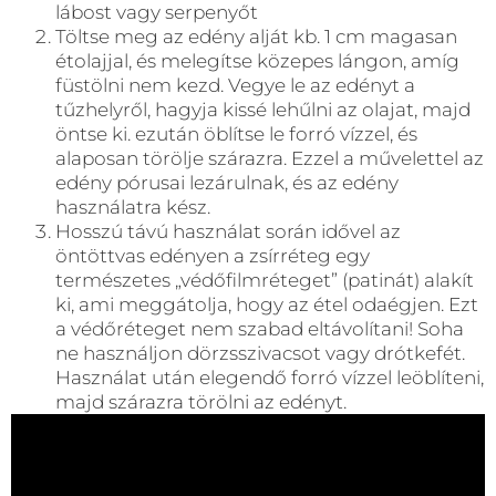
lábost vagy serpenyőt
Töltse meg az edény alját kb. 1 cm magasan
étolajjal, és melegítse közepes lángon, amíg
füstölni nem kezd. Vegye le az edényt a
tűzhelyről, hagyja kissé lehűlni az olajat, majd
öntse ki. ezután öblítse le forró vízzel, és
alaposan törölje szárazra. Ezzel a művelettel az
edény pórusai lezárulnak, és az edény
használatra kész.
Hosszú távú használat során idővel az
öntöttvas edényen a zsírréteg egy
természetes „védőfilmréteget” (patinát) alakít
ki, ami meggátolja, hogy az étel odaégjen. Ezt
a védőréteget nem szabad eltávolítani! Soha
ne használjon dörzsszivacsot vagy drótkefét.
Használat után elegendő forró vízzel leöblíteni,
majd szárazra törölni az edényt.