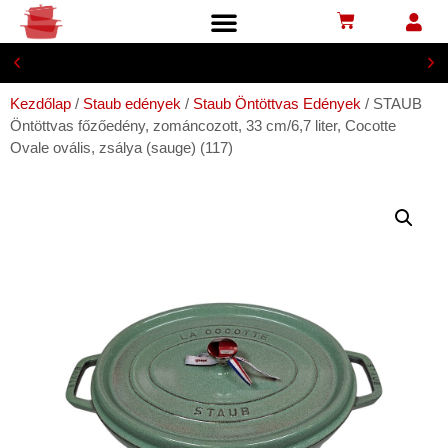
100% termék garancia
Kezdőlap
/
Staub edények
/
Staub Öntöttvas Edények
/ STAUB
Öntöttvas főzőedény, zománcozott, 33 cm/6,7 liter, Cocotte
Ovale ovális, zsálya (sauge) (117)