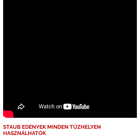
STAUB EDÉNYEK MINDEN TŰZHELYEN
HASZNÁLHATÓK