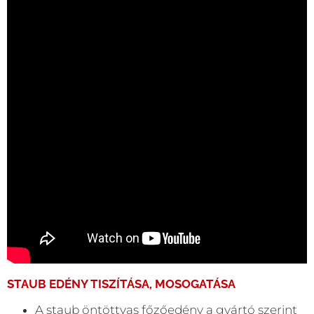
STAUB EDÉNY TISZÍTÁSA, MOSOGATÁSA
A staub öntöttvas főzőedény a gyártó szerint