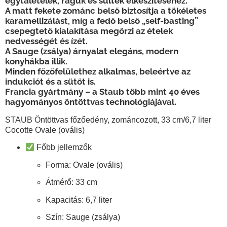
egytálételek, raguk és sültek elkészítéséhez.
A matt fekete zománc belső biztosítja a tökéletes
karamellizálást, míg a fedő belső „self-basting”
csepegtető kialakítása megőrzi az ételek
nedvességét és ízét.
A Sauge (zsálya) árnyalat elegáns, modern
konyhákba illik.
Minden főzőfelülethez alkalmas, beleértve az
indukciót és a sütőt is.
Francia gyártmány – a Staub több mint 40 éves
hagyományos öntöttvas technológiájával.
STAUB Öntöttvas főzőedény, zománcozott, 33 cm/6,7 liter
Cocotte Ovale (ovális)
Főbb jellemzők
Forma:
Ovale (ovális)
Átmérő:
33 cm
Kapacitás:
6,7 liter
Szín:
Sauge (zsálya)