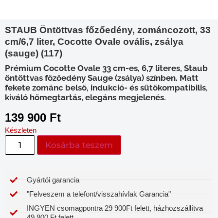
STAUB Öntöttvas főzőedény, zománcozott, 33
cm/6,7 liter, Cocotte Ovale ovális, zsálya
(sauge) (117)
Prémium Cocotte Ovale 33 cm-es, 6,7 literes, Staub
öntöttvas főzőedény Sauge (zsálya) színben. Matt
fekete zománc belső, indukció- és sütőkompatibilis,
kiváló hőmegtartás, elegáns megjelenés.
139 900
Ft
Készleten
Kosárba teszem
Gyártói garancia​
"Felveszem a telefont/visszahívlak Garancia"
INGYEN csomagpontra 29 900Ft felett, házhozszállítva
49 900 Ft felett