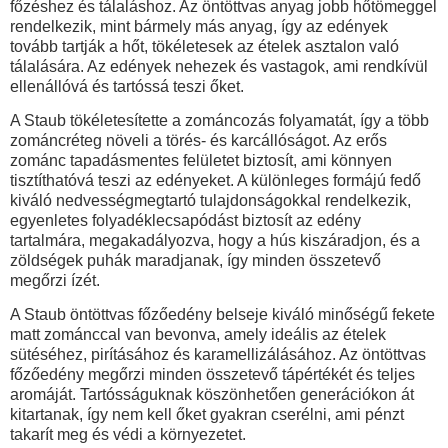
főzéshez és tálaláshoz. Az öntöttvas anyag jobb hőtömeggel
rendelkezik, mint bármely más anyag, így az edények
tovább tartják a hőt, tökéletesek az ételek asztalon való
tálalására. Az edények nehezek és vastagok, ami rendkívül
ellenállóvá és tartóssá teszi őket.
A Staub tökéletesítette a zománcozás folyamatát, így a több
zománcréteg növeli a törés- és karcállóságot. Az erős
zománc tapadásmentes felületet biztosít, ami könnyen
tisztíthatóvá teszi az edényeket. A különleges formájú fedő
kiváló nedvességmegtartó tulajdonságokkal rendelkezik,
egyenletes folyadéklecsapódást biztosít az edény
tartalmára, megakadályozva, hogy a hús kiszáradjon, és a
zöldségek puhák maradjanak, így minden összetevő
megőrzi ízét.
A
Staub öntöttvas főzőedény
belseje kiváló minőségű fekete
matt zománccal van bevonva, amely ideális az ételek
sütéséhez, pirításához és karamellizálásához. Az öntöttvas
főzőedény megőrzi minden összetevő tápértékét és teljes
aromáját. Tartósságuknak köszönhetően generációkon át
kitartanak, így nem kell őket gyakran cserélni, ami pénzt
takarít meg és védi a környezetet.