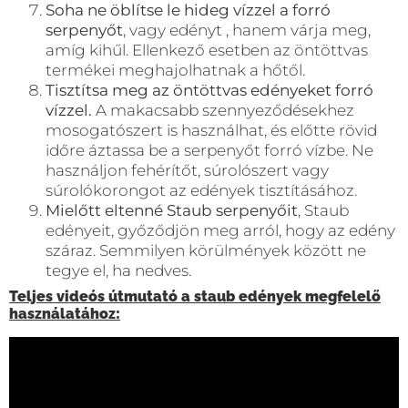
Soha ne öblítse le hideg vízzel a forró
serpenyőt
, vagy edényt , hanem várja meg,
amíg kihűl. Ellenkező esetben az öntöttvas
termékei meghajolhatnak a hőtől.
Tisztítsa meg az öntöttvas edényeket forró
vízzel.
A makacsabb szennyeződésekhez
mosogatószert is használhat, és előtte rövid
időre áztassa be a serpenyőt forró vízbe. Ne
használjon fehérítőt, súrolószert vagy
súrolókorongot az edények tisztításához.
Mielőtt eltenné Staub serpenyőit
, Staub
edényeit, győződjön meg arról, hogy az edény
száraz. Semmilyen körülmények között ne
tegye el, ha nedves.
Teljes videós útmutató a staub edények megfelelő
használatához: