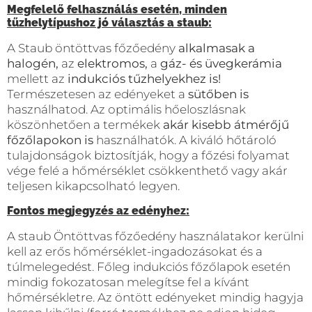
Megfelelő felhasználás esetén, minden
tűzhelytípushoz jó választás a staub:
A Staub öntöttvas főzőedény
alkalmasak a
halogén,
az
elektromos,
a
gáz- és üvegkerámia
mellett az
indukciós tűzhelyekhez is!
Természetesen az edényeket a
sütőben is
használhatod. Az optimális hőeloszlásnak
köszönhetően a termékek
akár kisebb átmérőjű
főzőlapokon is
használhatók. A kiváló hőtároló
tulajdonságok biztosítják, hogy a főzési folyamat
vége felé a hőmérséklet csökkenthető vagy akár
teljesen kikapcsolható legyen.
Fontos megjegyzés az edényhez:
A staub Öntöttvas főzőedény használatakor kerülni
kell az erős hőmérséklet-ingadozásokat és a
túlmelegedést. Főleg indukciós főzőlapok esetén
mindig fokozatosan melegítse fel a kívánt
hőmérsékletre. Az öntött edényeket mindig hagyja