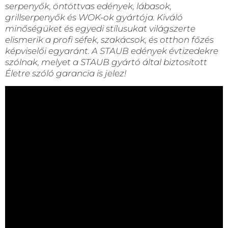
serpenyők, öntöttvas edények, lábasok,
grillserpenyők és WOK-ok gyártója. Kiváló
minőségüket és egyedi stílusukat világszerte
elismerik a profi séfek, szakácsok, és otthon főzés
képviselői egyaránt. A STAUB edények évtizedekre
szólnak, melyet a STAUB gyártó által biztosított
Életre szóló garancia is jelez!