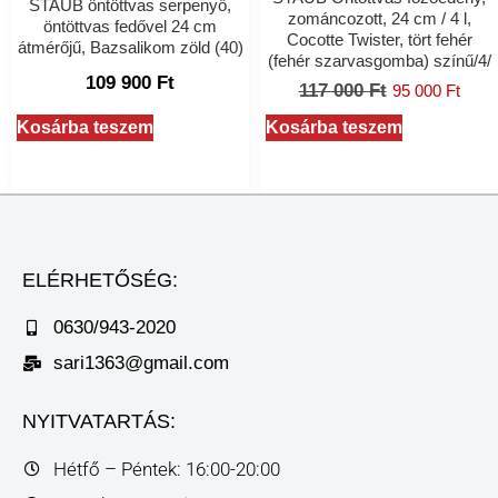
STAUB öntöttvas serpenyő,
zománcozott, 24 cm / 4 l,
öntöttvas fedővel 24 cm
Cocotte Twister, tört fehér
átmérőjű, Bazsalikom zöld (40)
(fehér szarvasgomba) színű/4/
109 900
Ft
117 000
Ft
95 000
Ft
Kosárba teszem
Kosárba teszem
ELÉRHETŐSÉG:
0630/943-2020
sari1363@gmail.com
NYITVATARTÁS:
Hétfő – Péntek: 16:00-20:00