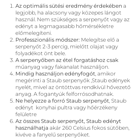
Az optimális sütési eredmény érdekében
a
legjobb, ha alacsony vagy közepes lángot
használ. Nem szükséges a serpenyőt vagy az
edényt a legmagasabb hőmérsékletre
előmelegíteni.
Professzionális módszer:
Melegítse elő a
serpenyőt 2-3 percig, mielőtt olajat vagy
folyadékot önt bele.
A serpenyőben az étel forgatáshoz csak
műanyag vagy fakanalat használjon.
Mindig használjon edényfogót
, amikor
megérinti a Staub serpenyők ,Staub edények
nyelét, mivel az öntöttvas rendkívül hővezető
anyag. A fogantyúk felforrósodhatnak.
Ne helyezze a forró Staub serpenyőt
, Staub
edényt konyhai pultra vagy hőérzékeny
felületre
Az összes Staub serpenyőt, Staub edényt
használhatja
akár 260 Celsius fokos sütőben,
kivéve a fanyelű serpenyőket.