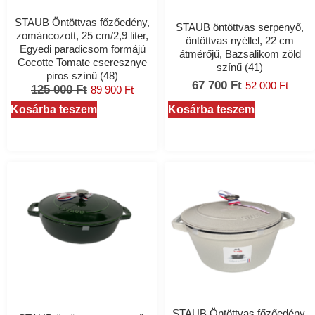
STAUB Öntöttvas főzőedény,
STAUB öntöttvas serpenyő,
zománcozott, 25 cm/2,9 liter,
öntöttvas nyéllel, 22 cm
Egyedi paradicsom formájú
átmérőjű, Bazsalikom zöld
Cocotte Tomate cseresznye
színű (41)
piros színű (48)
67 700
Ft
52 000
Ft
125 000
Ft
89 900
Ft
Kosárba teszem
Kosárba teszem
STAUB Öntöttvas főzőedény,