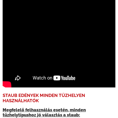
STAUB EDÉNYEK MINDEN TŰZHELYEN
HASZNÁLHATÓK
Megfelelő felhasználás esetén, minden
tűzhelytípushoz jó választás a staub: