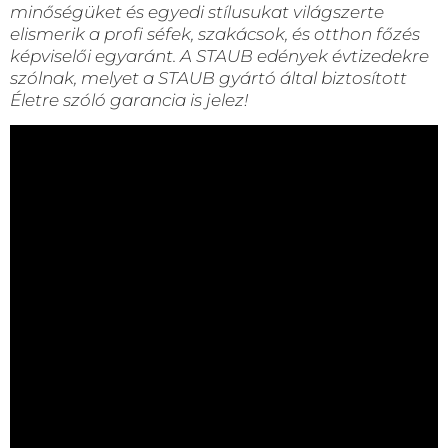
minőségüket és egyedi stílusukat világszerte
elismerik a profi séfek, szakácsok, és otthon főzés
képviselői egyaránt. A STAUB edények évtizedekre
szólnak, melyet a STAUB gyártó által biztosított
Életre szóló garancia is jelez!