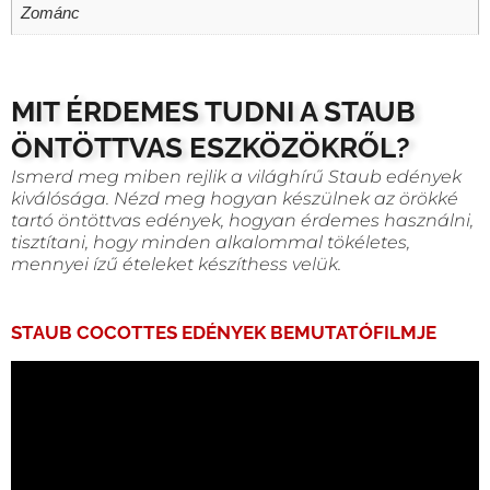
Zománc
MIT ÉRDEMES TUDNI A STAUB
ÖNTÖTTVAS ESZKÖZÖKRŐL?
Ismerd meg miben rejlik a világhírű Staub edények
kiválósága. Nézd meg hogyan készülnek az örökké
tartó öntöttvas edények, hogyan érdemes használni,
tisztítani, hogy minden alkalommal tökéletes,
mennyei ízű ételeket készíthess velük.
STAUB COCOTTES EDÉNYEK BEMUTATÓFILMJE