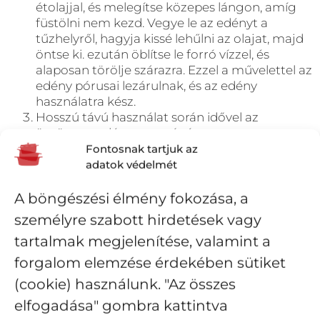
étolajjal, és melegítse közepes lángon, amíg
füstölni nem kezd. Vegye le az edényt a
tűzhelyről, hagyja kissé lehűlni az olajat, majd
öntse ki. ezután öblítse le forró vízzel, és
alaposan törölje szárazra. Ezzel a művelettel az
edény pórusai lezárulnak, és az edény
használatra kész.
Hosszú távú használat során idővel az
öntöttvas edényen a zsírréteg egy
Fontosnak tartjuk az
természetes „védőfilmréteget” (patinát) alakít
adatok védelmét
ki, ami meggátolja, hogy az étel odaégjen. Ezt
a védőréteget nem szabad eltávolítani! Soha
ne használjon dörzsszivacsot vagy drótkefét.
A böngészési élmény fokozása, a
Használat után elegendő forró vízzel leöblíteni,
személyre szabott hirdetések vagy
majd szárazra törölni az edényt.
tartalmak megjelenítése, valamint a
forgalom elemzése érdekében sütiket
(cookie) használunk. "Az összes
elfogadása" gombra kattintva