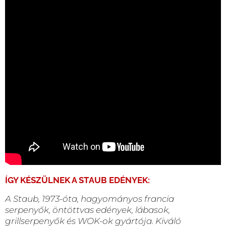
ÍGY KÉSZÜLNEK A STAUB EDÉNYEK:
A Staub, 1973-óta, hagyományos francia
serpenyők, öntöttvas edények, lábasok,
grillserpenyők és WOK-ok gyártója. Kiváló