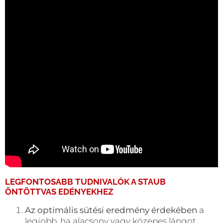
LEGFONTOSABB TUDNIVALÓK A
STAUB
ÖNTÖTTVAS EDÉNYEKHEZ
Az optimális sütési eredmény érdekében
a
legjobb, ha alacsony vagy közepes lángot