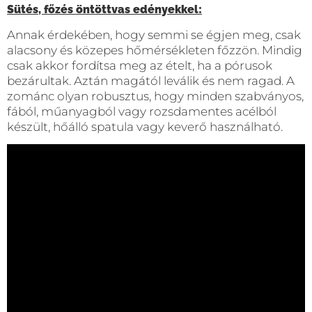
Sütés, főzés öntöttvas edényekkel:
Annak érdekében, hogy semmi se égjen meg, csak
alacsony és közepes hőmérsékleten főzzön. Mindig
csak akkor fordítsa meg az ételt, ha a pórusok
bezárultak. Aztán magától leválik és nem ragad. A
zománc olyan robusztus, hogy minden szabványos,
fából, műanyagból vagy rozsdamentes acélból
készült, hőálló spatula vagy keverő használható.