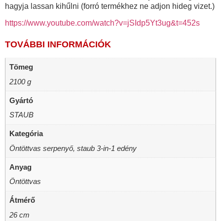
hagyja lassan kihűlni (forró termékhez ne adjon hideg vizet.)
https://www.youtube.com/watch?v=jSIdp5Yt3ug&t=452s
TOVÁBBI INFORMÁCIÓK
Tömeg
2100 g
Gyártó
STAUB
Kategória
Öntöttvas serpenyő, staub 3-in-1 edény
Anyag
Öntöttvas
Átmérő
26 cm