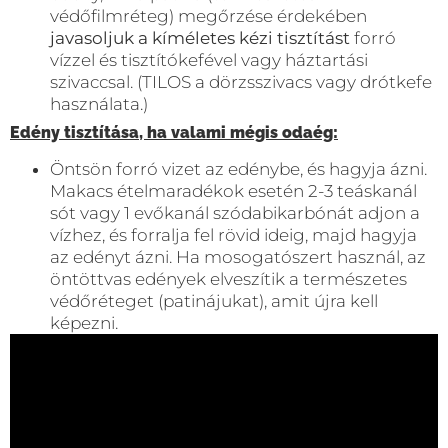
védőfilmréteg) megőrzése érdekében
javasoljuk a kíméletes kézi tisztítást
forró
vízzel és tisztítókefével vagy háztartási
szivaccsal. (TILOS a dörzsszivacs vagy drótkefe
használata.)
Edény tisztítása, ha valami mégis odaég:
Öntsön forró vizet az edénybe, és hagyja ázni.
Makacs ételmaradékok esetén 2-3 teáskanál
sót vagy 1 evőkanál szódabikarbónát adjon a
vízhez, és forralja fel rövid ideig, majd hagyja
az edényt ázni. Ha mosogatószert használ, az
öntöttvas edények elveszítik a természetes
védőréteget (patinájukat), amit újra kell
képezni.