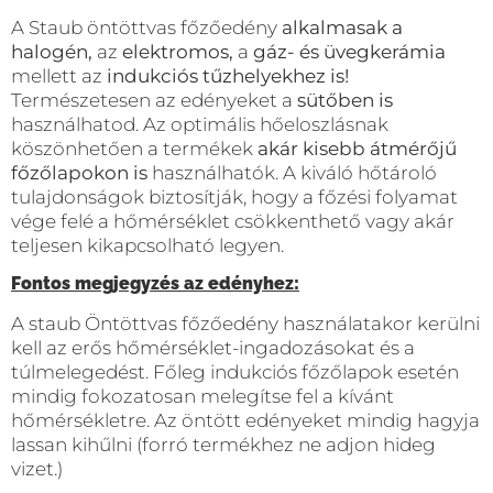
A Staub öntöttvas főzőedény
alkalmasak a
halogén,
az
elektromos,
a
gáz- és üvegkerámia
mellett az
indukciós tűzhelyekhez is!
Természetesen az edényeket a
sütőben is
használhatod. Az optimális hőeloszlásnak
köszönhetően a termékek
akár kisebb átmérőjű
főzőlapokon is
használhatók. A kiváló hőtároló
tulajdonságok biztosítják, hogy a főzési folyamat
vége felé a hőmérséklet csökkenthető vagy akár
teljesen kikapcsolható legyen.
Fontos megjegyzés az edényhez:
A staub Öntöttvas főzőedény használatakor kerülni
kell az erős hőmérséklet-ingadozásokat és a
túlmelegedést. Főleg indukciós főzőlapok esetén
mindig fokozatosan melegítse fel a kívánt
hőmérsékletre. Az öntött edényeket mindig hagyja
lassan kihűlni (forró termékhez ne adjon hideg
vizet.)