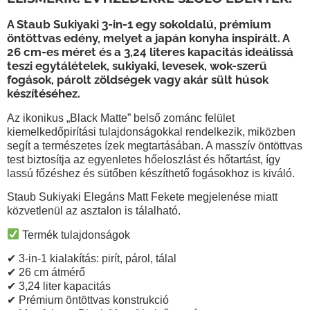
A Staub Sukiyaki 3-in-1 egy sokoldalú, prémium
öntöttvas edény, melyet a japán konyha inspirált. A
26 cm-es méret és a 3,24 literes kapacitás ideálissá
teszi egytálételek, sukiyaki, levesek, wok-szerű
fogások, párolt zöldségek vagy akár sült húsok
készítéséhez.
Az ikonikus „Black Matte” belső zománc felület
kiemelkedőpirítási tulajdonságokkal rendelkezik, miközben
segít a természetes ízek megtartásában. A masszív öntöttvas
test biztosítja az egyenletes hőeloszlást és hőtartást, így
lassú főzéshez és sütőben készíthető fogásokhoz is kiváló.
Staub Sukiyaki Elegáns Matt Fekete
megjelenése miatt
közvetlenül az asztalon is tálalható.
Termék tulajdonságok
✔ 3-in-1 kialakítás: pirít, párol, tálal
✔ 26 cm átmérő
✔ 3,24 liter kapacitás
✔
Prémium öntöttvas
konstrukció