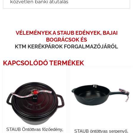
közvetlen banki átutalás
VÉLEMÉNYEK A STAUB EDÉNYEK, BAJAI
BOGRÁCSOK ÉS
KTM KERÉKPÁROK FORGALMAZÓJÁRÓL
KAPCSOLÓDÓ TERMÉKEK
STAUB Öntöttvas főzőedény,
STAUB öntöttvas serpenyő,