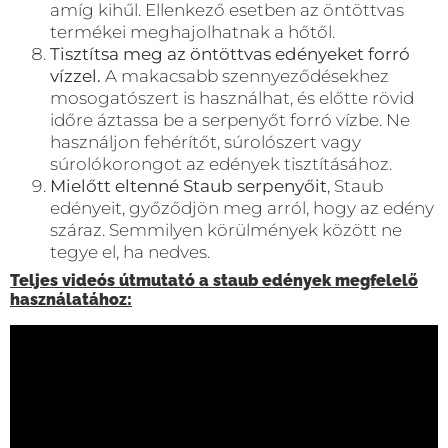
amíg kihűl. Ellenkező esetben az öntöttvas
termékei meghajolhatnak a hőtől.
Tisztítsa meg az öntöttvas edényeket forró
vízzel.
A makacsabb szennyeződésekhez
mosogatószert is használhat, és előtte rövid
időre áztassa be a serpenyőt forró vízbe. Ne
használjon fehérítőt, súrolószert vagy
súrolókorongot az edények tisztításához.
Mielőtt eltenné Staub serpenyőit
, Staub
edényeit, győződjön meg arról, hogy az edény
száraz. Semmilyen körülmények között ne
tegye el, ha nedves.
Teljes videós útmutató a staub edények megfelelő
használatához: