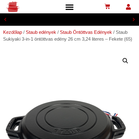
Biztonságos bankkártyás fizetés
Kezdőlap
/
Staub edények
/
Staub Öntöttvas Edények
/ Staub
Sukiyaki 3-in-1 öntöttvas edény 26 cm 3,24 literes – Fekete (65)