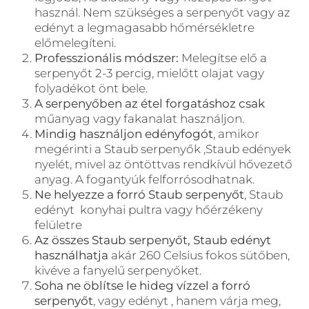
használ. Nem szükséges a serpenyőt vagy az
edényt a legmagasabb hőmérsékletre
előmelegíteni.
Professzionális módszer:
Melegítse elő a
serpenyőt 2-3 percig, mielőtt olajat vagy
folyadékot önt bele.
A serpenyőben az étel forgatáshoz csak
műanyag vagy fakanalat használjon.
Mindig használjon edényfogót
, amikor
megérinti a Staub serpenyők ,Staub edények
nyelét, mivel az öntöttvas rendkívül hővezető
anyag. A fogantyúk felforrósodhatnak.
Ne helyezze a forró Staub serpenyőt
, Staub
edényt konyhai pultra vagy hőérzékeny
felületre
Az összes Staub serpenyőt, Staub edényt
használhatja
akár 260 Celsius fokos sütőben,
kivéve a fanyelű serpenyőket.
Soha ne öblítse le hideg vízzel a forró
serpenyőt
, vagy edényt , hanem várja meg,