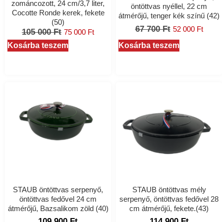
zománcozott, 24 cm/3,7 liter,
öntöttvas nyéllel, 22 cm
Cocotte Ronde kerek, fekete
átmérőjű, tenger kék színű (42)
(50)
67 700
Ft
52 000
Ft
105 000
Ft
75 000
Ft
Kosárba teszem
Kosárba teszem
STAUB öntöttvas serpenyő,
STAUB öntöttvas mély
öntöttvas fedővel 24 cm
serpenyő, öntöttvas fedővel 28
átmérőjű, Bazsalikom zöld (40)
cm átmérőjű, fekete.(43)
109 900
Ft
114 900
Ft