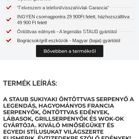
"Felveszem a telefont/visszahívlak Garancia"
INGYEN csomagpontra 29 900Ft felett, házhozszállítva
49 900 Ft felett
Öntöttvas edények - A legendás STAUB gyártótol
Bográcsok/grill eszközök - Magyar (bajai) gyártótól
Bővebben a termékről
TERMÉK LEÍRÁS:
A STAUB SUKIYAKI ÖNTÖTTVAS SERPENYŐ A
LEGENDÁS, HAGYOMÁNYOS FRANCIA
SERPENYŐK, ÖNTÖTTVAS EDÉNYEK,
LÁBASOK, GRILLSERPENYŐK ÉS WOK-OK
GYÁRTÓJA. KIVÁLÓ MINŐSÉGÜKET ÉS
EGYEDI STÍLUSUKAT VILÁGSZERTE
ELISMERIK. ÉVTIZEDEKRE SZÓLÓ EDÉNYEK!