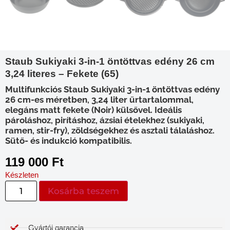
Staub Sukiyaki 3-in-1 öntöttvas edény 26 cm
3,24 literes – Fekete (65)
Multifunkciós Staub Sukiyaki 3-in-1 öntöttvas edény
26 cm-es méretben, 3,24 liter űrtartalommal,
elegáns matt fekete (Noir) külsővel. Ideális
pároláshoz, pirításhoz, ázsiai ételekhez (sukiyaki,
ramen, stir-fry), zöldségekhez és asztali tálaláshoz.
Sütő- és indukció kompatibilis.
119 000
Ft
Készleten
Kosárba teszem
Gyártói garancia​