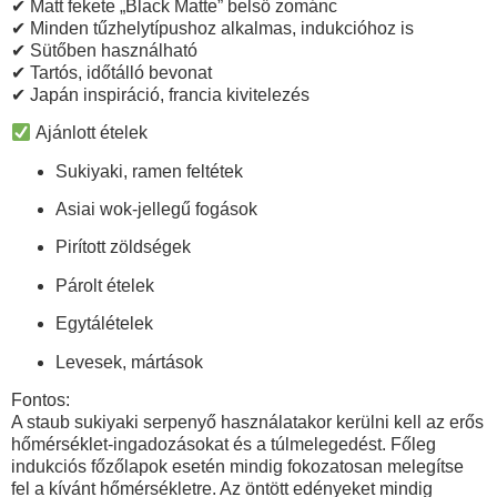
✔ Matt fekete „
Black Matte
” belső zománc
✔ Minden tűzhelytípushoz alkalmas,
indukcióhoz is
✔ Sütőben használható
✔ Tartós, időtálló bevonat
✔ Japán inspiráció, francia kivitelezés
Ajánlott ételek
Sukiyaki, ramen feltétek
Asiai wok-jellegű fogások
Pirított zöldségek
Párolt ételek
Egytálételek
Levesek, mártások
Fontos:
A
staub sukiyaki serpenyő
használatakor kerülni kell az erős
hőmérséklet-ingadozásokat és a túlmelegedést. Főleg
indukciós főzőlapok esetén mindig fokozatosan melegítse
fel a kívánt hőmérsékletre. Az öntött edényeket mindig