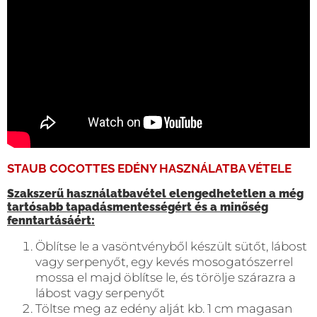
STAUB COCOTTES EDÉNY HASZNÁLATBA VÉTELE
Szakszerű használatbavétel elengedhetetlen a még
tartósabb tapadásmentességért és a minőség
fenntartásáért:
Öblítse le a vasöntvényből készült sütőt, lábost
vagy serpenyőt, egy kevés mosogatószerrel
mossa el majd öblítse le, és törölje szárazra a
lábost vagy serpenyőt
Töltse meg az edény alját kb. 1 cm magasan