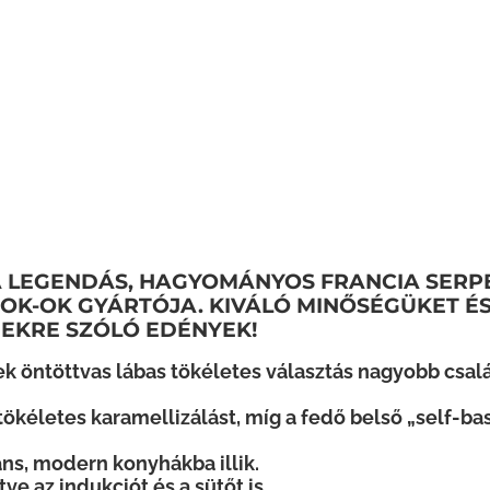
 LEGENDÁS, HAGYOMÁNYOS FRANCIA SERP
OK-OK GYÁRTÓJA. KIVÁLÓ MINŐSÉGÜKET ÉS
DEKRE SZÓLÓ EDÉNYEK!
 öntöttvas lábas tökéletes választás nagyobb csalá
tökéletes karamellizálást, míg a fedő belső „self-ba
áns, modern konyhákba illik.
e az indukciót és a sütőt is.