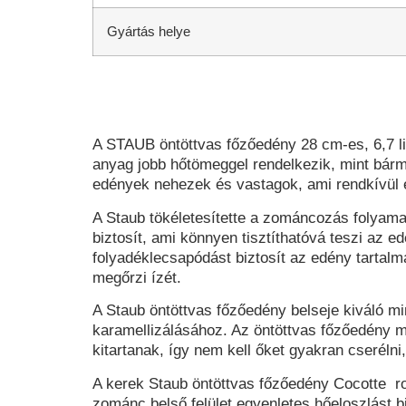
Gyártás helye
A STAUB öntöttvas főzőedény 28 cm-es, 6,7 li
anyag jobb hőtömeggel rendelkezik, mint bárme
edények nehezek és vastagok, ami rendkívül el
A Staub tökéletesítette a zománcozás folyamat
biztosít, ami könnyen tisztíthatóvá teszi az 
folyadéklecsapódást biztosít az edény tarta
megőrzi ízét.
A
Staub öntöttvas főzőedény
belseje kiváló mi
karamellizálásához. Az öntöttvas főzőedény m
kitartanak, így nem kell őket gyakran cserélni
A kerek
Staub öntöttvas főzőedény Cocotte r
zománc belső felület egyenletes hőeloszlást biz