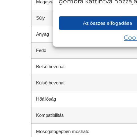
gombra kattintva hozzájár
Magasság (fedővel)
Súly
Az összes elfogadása
Anyag
Cook
Fedő
Belső bevonat
Külső bevonat
Hőállóság
Kompatibilitás
Mosogatógépben mosható