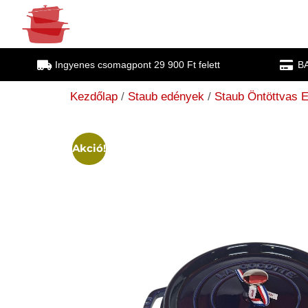
Ingyenes csomagpont 29 900 Ft felett
BA
Kezdőlap
/
Staub edények
/
Staub Öntöttvas 
Akció!