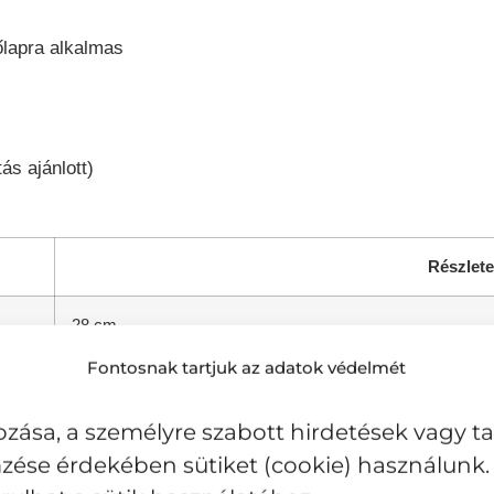
őlapra alkalmas
ás ajánlott)
Részlete
28 cm
Fontosnak tartjuk az adatok védelmét
6,7 liter
zása, a személyre szabott hirdetések vagy t
kb. 35,5 cm
zése érdekében sütiket (cookie) használunk. 