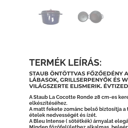
TERMÉK LEÍRÁS:
STAUB ÖNTÖTTVAS FŐZŐEDÉNY A
LÁBASOK, GRILLSERPENYŐK ÉS W
VILÁGSZERTE ELISMERIK. ÉVTIZE
A Staub La Cocotte Ronde 28 cm-es kerek
elkészítéséhez.
A matt fekete zománc belső biztosítja a 
ételek nedvességét és ízét.
A Bleu Intense ( sötétkék) árnyalat eleg
Minden főzőfelülethez alkalmas, beleértv