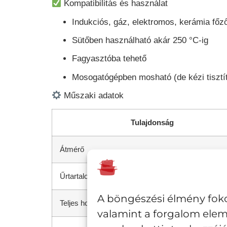
Kompatibilitás és használat
Indukciós, gáz, elektromos, kerámia főz
Sütőben használható
akár 250 °C-ig
Fagyasztóba tehető
Mosogatógépben mosható (de kézi tisztít
Műszaki adatok
Tulajdonság
Átmérő
Űrtartalom
A böngészési élmény foko
Teljes hossz (füllel)
valamint a forgalom elem