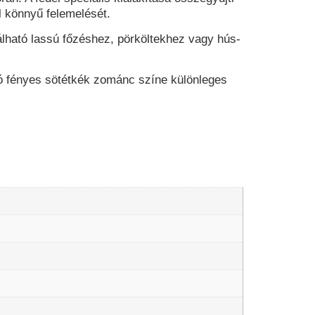
l könnyű felemelését.
lható lassú főzéshez, pörköltekhez vagy hús-
zó fényes sötétkék zománc színe különleges