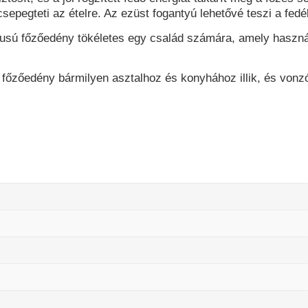
epegteti az ételre. Az ezüst fogantyú lehetővé teszi a fedé
usú főzőedény tökéletes egy család számára, amely haszná
is főzőedény bármilyen asztalhoz és konyhához illik, és von
I