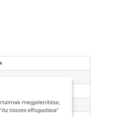
k
artalmak megjelenítése,
"Az összes elfogadása"