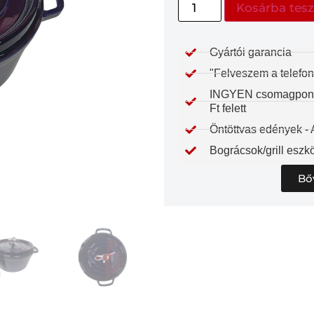
Kosárba tes
Gyártói garancia​
"Felveszem a telefon
INGYEN csomagpontra
Ft felett
Öntöttvas edények -
Bográcsok/grill eszkö
Bő