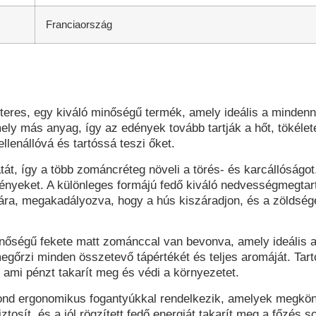
Franciaország
teres, egy kiváló minőségű termék, amely ideális a mindenn
ly más anyag, így az edények tovább tartják a hőt, tökélete
lenállóvá és tartóssá teszi őket.
át, így a több zománcréteg növeli a törés- és karcállóságo
edényeket. A különleges formájú fedő kiváló nedvességmegtar
lmára, megakadályozva, hogy a hús kiszáradjon, és a zölds
nőségű fekete matt zománccal van bevonva, amely ideális a
egőrzi minden összetevő tápértékét és teljes aromáját. Ta
, ami pénzt takarít meg és védi a környezetet.
ond ergonomikus fogantyúkkal
rendelkezik, amelyek megkönn
tosít, és a jól rögzített fedő energiát takarít meg a főzés so