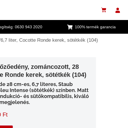
segítség: 0630 943 2020
100% termék garancia
7 liter, Cocotte Ronde kerek, sötétkék (104)
őzőedény, zománcozott, 28
te Ronde kerek, sötétkék (104)
 28 cm-es, 6,7 literes, Staub
leu Intense (sötétkék) színben. Matt
ndukció- és sütőkompatibilis, kiváló
 megjelenés.
0
Ft