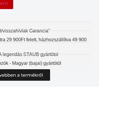
zem
t/visszahívlak Garancia"
 29 900Ft felett, házhozszállítva 49 900
 A legendás STAUB gyártótol
zök - Magyar (bajai) gyártótól
vebben a termékről