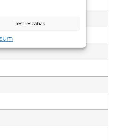
Testreszabás
ssum