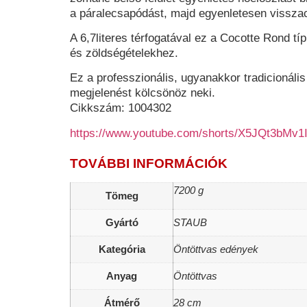
a páralecsapódást, majd egyenletesen visszacs
A 6,7literes
térfogatával ez a C
ocotte Rond
típ
és zöldségételekhez.
Ez a professzionális, ugyanakkor tradicionál
megjelenést kölcsönöz neki.
Cikkszám: 1004302
https://www.youtube.com/shorts/X5JQt3bMv1
TOVÁBBI INFORMÁCIÓK
7200 g
Tömeg
Gyártó
STAUB
Kategória
Öntöttvas edények
Anyag
Öntöttvas
Átmérő
28 cm