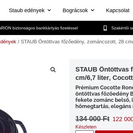
Staub edények
Bográcsok
Kapcsolat
RION biztonságos bankkártyás fizetéssel
Szakértői 
Edények
/ STAUB Öntöttvas főzőedény, zománcozott, 28 cm/6,
STAUB Öntöttvas f
cm/6,7 liter, Cocot
Prémium Cocotte Ronde
öntöttvas főzőedény B
fekete zománc belső, i
hőmegtartás, elegáns
134 000
Ft
122 00
Készleten