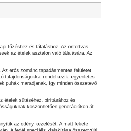
api főzéshez és tálaláshoz. Az öntöttvas
sek az ételek asztalon való tálalására. Az
t. Az erős zománc tapadásmentes felületet
tó tulajdonságokkal rendelkezik, egyenletes
égek puhák maradjanak, így minden összetevő
z ételek sütéséhez, pirításához és
rtósságuknak köszönhetően generációkon át
yítik az edény kezelését. A matt fekete
rán. A fedél speciális kialakítása összegyűjti