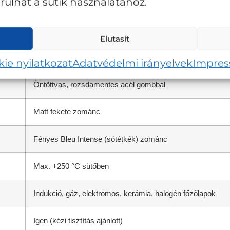
ulhat a sütik használatához.
20 cm
kb. 7,2 kg
Elutasít
Öntöttvas
ie nyilatkozat
Adatvédelmi irányelvek
Impre
Öntöttvas, rozsdamentes acél gombbal
Matt fekete zománc
Fényes Bleu Intense (sötétkék) zománc
Max. +250 °C sütőben
Indukció, gáz, elektromos, kerámia, halogén főzőlapok
Igen (kézi tisztítás ajánlott)