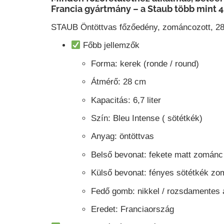
Francia gyártmány – a Staub több mint 
STAUB Öntöttvas főzőedény, zománcozott, 28 
Főbb jellemzők
Forma:
kerek (ronde / round)
Átmérő:
28 cm
Kapacitás:
6,7 liter
Szín:
Bleu Intense ( sötétkék)
Anyag:
öntöttvas
Belső bevonat:
fekete matt zománc 
Külső bevonat:
fényes sötétkék zo
Fedő gomb:
nikkel / rozsdamentes 
Eredet:
Franciaország