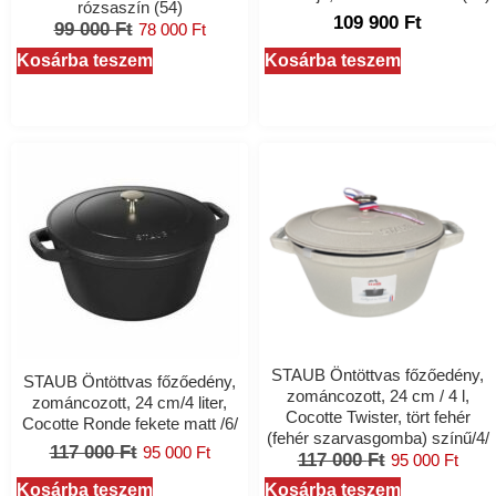
rózsaszín (54)
109 900
Ft
99 000
Ft
78 000
Ft
Kosárba teszem
Kosárba teszem
STAUB Öntöttvas főzőedény,
STAUB Öntöttvas főzőedény,
zománcozott, 24 cm / 4 l,
zománcozott, 24 cm/4 liter,
Cocotte Twister, tört fehér
Cocotte Ronde fekete matt /6/
(fehér szarvasgomba) színű/4/
117 000
Ft
95 000
Ft
117 000
Ft
95 000
Ft
Kosárba teszem
Kosárba teszem