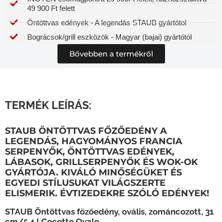
49 900 Ft felett
Öntöttvas edények - A legendás STAUB gyártótol
Bográcsok/grill eszközök - Magyar (bajai) gyártótól
Bővebben a termékről
TERMÉK LEÍRÁS:
STAUB ÖNTÖTTVAS FŐZŐEDÉNY A
LEGENDÁS, HAGYOMÁNYOS FRANCIA
SERPENYŐK, ÖNTÖTTVAS EDÉNYEK,
LÁBASOK, GRILLSERPENYŐK ÉS WOK-OK
GYÁRTÓJA. KIVÁLÓ MINŐSÉGÜKET ÉS
EGYEDI STÍLUSUKAT VILÁGSZERTE
ELISMERIK. ÉVTIZEDEKRE SZÓLÓ EDÉNYEK!
STAUB Öntöttvas főzőedény, ovális, zománcozott, 31
cm/5,4 l Cocotte Ovale