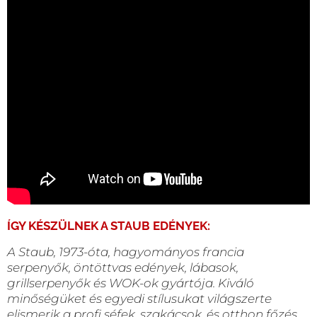
ÍGY KÉSZÜLNEK A STAUB EDÉNYEK:
A Staub, 1973-óta, hagyományos francia
serpenyők, öntöttvas edények, lábasok,
grillserpenyők és WOK-ok gyártója. Kiváló
minőségüket és egyedi stílusukat világszerte
elismerik a profi séfek, szakácsok, és otthon főzés