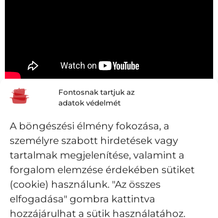
Fontosnak tartjuk az
STAUB COCOTTES EDÉNY HASZNÁLATBA VÉTELE
adatok védelmét
Szakszerű használatbavétel elengedhetetlen a még
tartósabb tapadásmentességért és a minőség
A böngészési élmény fokozása, a
fenntartásáért:
személyre szabott hirdetések vagy
Öblítse le a vasöntvényből készült sütőt, lábost
tartalmak megjelenítése, valamint a
vagy serpenyőt, egy kevés mosogatószerrel
forgalom elemzése érdekében sütiket
mossa el majd öblítse le, és törölje szárazra a
lábost vagy serpenyőt
(cookie) használunk. "Az összes
Töltse meg az edény alját kb. 1 cm magasan
elfogadása" gombra kattintva
étolajjal, és melegítse közepes lángon, amíg
hozzájárulhat a sütik használatához.
füstölni nem kezd. Vegye le az edényt a