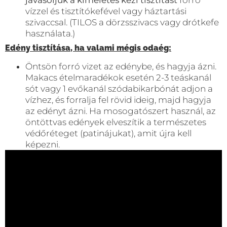
javasoljuk a kíméletes kézi tisztítást
forró
vízzel és tisztítókefével vagy háztartási
szivaccsal. (TILOS a dörzsszivacs vagy drótkefe
használata.)
Edény tisztítása, ha valami mégis odaég:
Öntsön forró vizet az edénybe, és hagyja ázni.
Makacs ételmaradékok esetén 2-3 teáskanál
sót vagy 1 evőkanál szódabikarbónát adjon a
vízhez, és forralja fel rövid ideig, majd hagyja
az edényt ázni. Ha mosogatószert használ, az
öntöttvas edények elveszítik a természetes
védőréteget (patinájukat), amit újra kell
képezni.