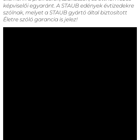
képviselői egyaránt. A STAUB edények évtizedekre
szólnak, melyet a STAUB gyártó által biztosított
Életre szóló garancia is jelez!