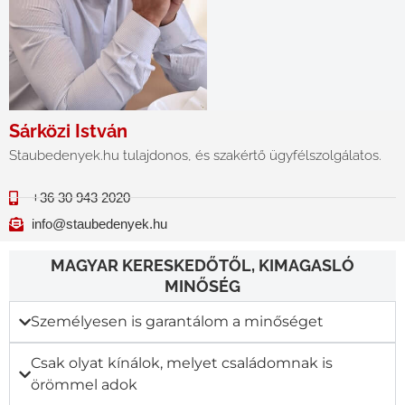
Sárközi István
Staubedenyek.hu tulajdonos, és szakértő ügyfélszolgálatos.
+36 30 943 2020
info@staubedenyek.hu
MAGYAR KERESKEDŐTŐL, KIMAGASLÓ
MINŐSÉG
Személyesen is garantálom a minőséget
Csak olyat kínálok, melyet családomnak is
örömmel adok