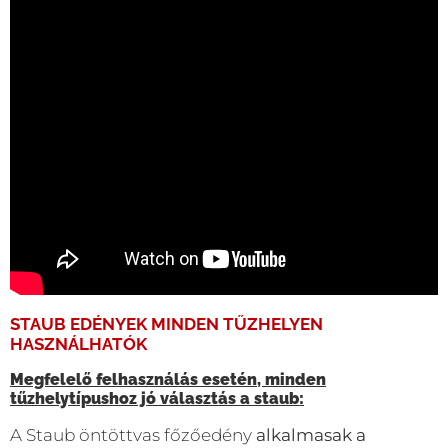
STAUB EDÉNYEK MINDEN TŰZHELYEN
HASZNÁLHATÓK
Megfelelő felhasználás esetén, minden
tűzhelytípushoz jó választás a staub:
A Staub öntöttvas főzőedény
alkalmasak a