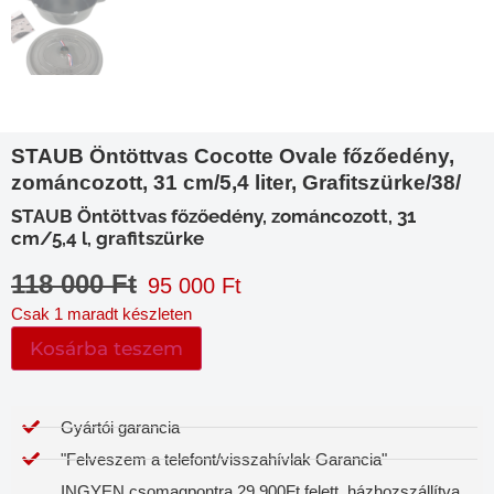
STAUB Öntöttvas Cocotte Ovale főzőedény,
zománcozott, 31 cm/5,4 liter, Grafitszürke/38/
STAUB Öntöttvas főzőedény, zománcozott, 31
cm/5,4 l, grafitszürke
118 000
Ft
95 000
Ft
Csak 1 maradt készleten
Kosárba teszem
Gyártói garancia​
"Felveszem a telefont/visszahívlak Garancia"
INGYEN csomagpontra 29 900Ft felett, házhozszállítva