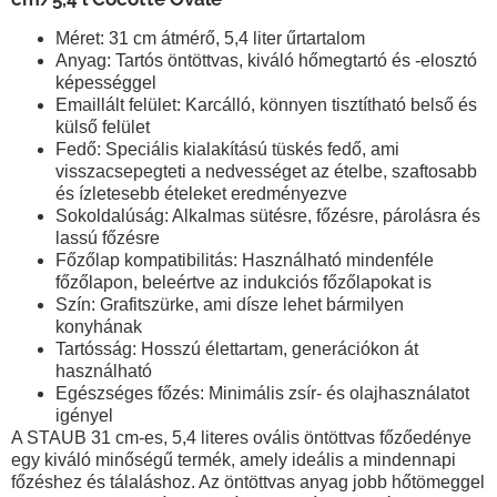
Méret
: 31 cm átmérő, 5,4 liter űrtartalom
Anyag
: Tartós öntöttvas, kiváló hőmegtartó és -elosztó
képességgel
Emaillált felület
: Karcálló, könnyen tisztítható belső és
külső felület
Fedő
: Speciális kialakítású tüskés fedő, ami
visszacsepegteti a nedvességet az ételbe, szaftosabb
és ízletesebb ételeket eredményezve
Sokoldalúság
: Alkalmas sütésre, főzésre, párolásra és
lassú főzésre
Főzőlap kompatibilitás
: Használható mindenféle
főzőlapon, beleértve az indukciós főzőlapokat is
Szín:
Grafitszürke, ami dísze lehet bármilyen
konyhának
Tartósság
: Hosszú élettartam, generációkon át
használható
Egészséges főzés
: Minimális zsír- és olajhasználatot
igényel
A STAUB 31 cm-es, 5,4 literes ovális öntöttvas főzőedénye
egy kiváló minőségű termék, amely ideális a mindennapi
főzéshez és tálaláshoz. Az öntöttvas anyag jobb hőtömeggel