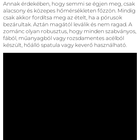
Annak érdekében, hogy semmi se égjen meg, csak
alacsony és közepes hőmérsékleten főzzön. Mindig
csak akkor fordítsa meg az ételt, ha a pórusok
bezárultak. Aztán magától leválik és nem ragad. A
zománc olyan robusztus, hogy minden szabványos,
fából, műanyagból vagy rozsdamentes acélból
készült, hőálló spatula vagy keverő használható.