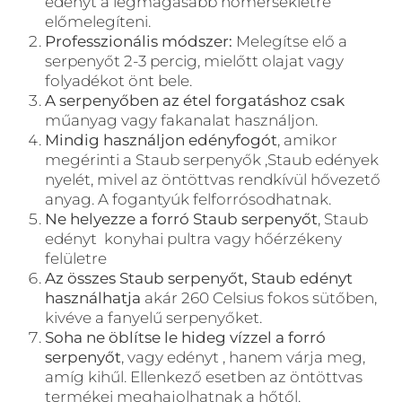
edényt a legmagasabb hőmérsékletre
előmelegíteni.
Professzionális módszer:
Melegítse elő a
serpenyőt 2-3 percig, mielőtt olajat vagy
folyadékot önt bele.
A serpenyőben az étel forgatáshoz csak
műanyag vagy fakanalat használjon.
Mindig használjon edényfogót
, amikor
megérinti a Staub serpenyők ,Staub edények
nyelét, mivel az öntöttvas rendkívül hővezető
anyag. A fogantyúk felforrósodhatnak.
Ne helyezze a forró Staub serpenyőt
, Staub
edényt konyhai pultra vagy hőérzékeny
felületre
Az összes Staub serpenyőt, Staub edényt
használhatja
akár 260 Celsius fokos sütőben,
kivéve a fanyelű serpenyőket.
Soha ne öblítse le hideg vízzel a forró
serpenyőt
, vagy edényt , hanem várja meg,
amíg kihűl. Ellenkező esetben az öntöttvas
termékei meghajolhatnak a hőtől.