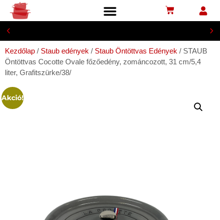
100% termék garancia
Kezdőlap
/
Staub edények
/
Staub Öntöttvas Edények
/ STAUB
Öntöttvas Cocotte Ovale főzőedény, zománcozott, 31 cm/5,4
liter, Grafitszürke/38/
Akció!