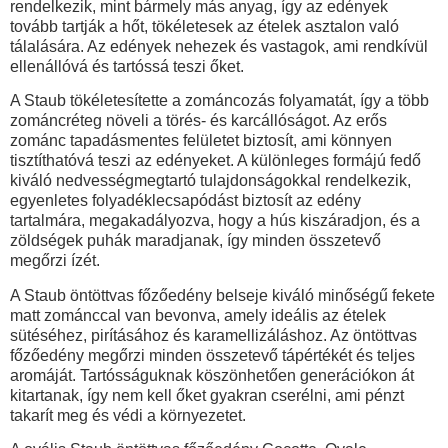
rendelkezik, mint bármely más anyag, így az edények
tovább tartják a hőt, tökéletesek az ételek asztalon való
tálalására. Az edények nehezek és vastagok, ami rendkívül
ellenállóvá és tartóssá teszi őket.
A Staub tökéletesítette a zománcozás folyamatát, így a több
zománcréteg növeli a törés- és karcállóságot. Az erős
zománc tapadásmentes felületet biztosít, ami könnyen
tisztíthatóvá teszi az edényeket. A különleges formájú fedő
kiváló nedvességmegtartó tulajdonságokkal rendelkezik,
egyenletes folyadéklecsapódást biztosít az edény
tartalmára, megakadályozva, hogy a hús kiszáradjon, és a
zöldségek puhák maradjanak, így minden összetevő
megőrzi ízét.
A Staub öntöttvas főzőedény belseje kiváló minőségű fekete
matt zománccal van bevonva, amely ideális az ételek
sütéséhez, pirításához és karamellizáláshoz. Az öntöttvas
főzőedény megőrzi minden összetevő tápértékét és teljes
aromáját. Tartósságuknak köszönhetően generációkon át
kitartanak, így nem kell őket gyakran cserélni, ami pénzt
takarít meg és védi a környezetet.