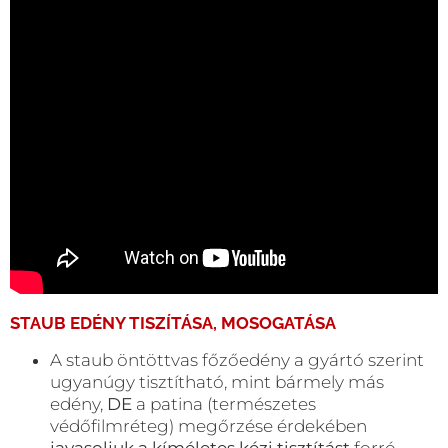
STAUB EDÉNY TISZÍTÁSA, MOSOGATÁSA
A staub öntöttvas főzőedény a gyártó szerint
ugyanúgy tisztítható, mint bármely más
edény,
DE
a patina (természetes
védőfilmréteg) megőrzése érdekében