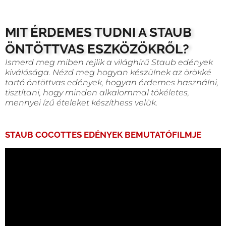
MIT ÉRDEMES TUDNI A STAUB
ÖNTÖTTVAS ESZKÖZÖKRŐL?
Ismerd meg miben rejlik a világhírű Staub edények
kiválósága. Nézd meg hogyan készülnek az örökké
tartó öntöttvas edények, hogyan érdemes használni,
tisztítani, hogy minden alkalommal tökéletes,
mennyei ízű ételeket készíthess velük.
STAUB COCOTTES EDÉNYEK BEMUTATÓFILMJE