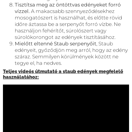
Tisztítsa meg az öntöttvas edényeket forró
vízzel.
A makacsabb szennyeződésekhez
mosogatószert is használhat, és előtte rövid
időre áztassa be a serpenyőt forró vízbe. Ne
használjon fehérítőt, súrolószert vagy
súrolókorongot az edények tisztításához.
Mielőtt eltenné Staub serpenyőit
, Staub
edényeit, győződjön meg arról, hogy az edény
száraz. Semmilyen körülmények között ne
tegye el, ha nedves.
Teljes videós útmutató a staub edények megfelelő
használatához: