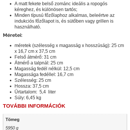
A matt fekete belső zománc ideális a ropogós
kéreghez, és különösen tartós;
Minden típusú főzőlaphoz alkalmas, beleértve az
indukciós főzőlapot is, és sütőben vagy grillen is
használható.
Méretei:
méretek
(szélesség x magasság x hosszúság): 25 cm
x 16,7 cm x 37,5 cm
Felső átmérő: 31 cm
Átmérő a talpnál: 25 cm
Magasság fedél nélkül: 12,5 cm
Magassága fedéllel: 16,7 cm
Szélesség: 25 cm
Hossza: 37,5 cm
Űrtartalom: 5,4 liter
Súly: 6,45 kg
TOVÁBBI INFORMÁCIÓK
Tömeg
5950 g