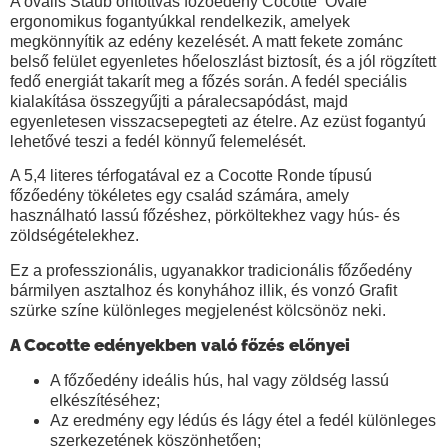
A ovális Staub öntöttvas főzőedény Cocotte Ovale
ergonomikus fogantyúkkal rendelkezik, amelyek
megkönnyítik az edény kezelését. A matt fekete zománc
belső felület egyenletes hőeloszlást biztosít, és a jól rögzített
fedő energiát takarít meg a főzés során. A fedél speciális
kialakítása összegyűjti a páralecsapódást, majd
egyenletesen visszacsepegteti az ételre. Az ezüst fogantyú
lehetővé teszi a fedél könnyű felemelését.
A 5,4 literes
térfogatával ez a C
ocotte Ronde
típusú
főzőedény tökéletes egy család számára, amely
használható lassú főzéshez, pörköltekhez vagy hús- és
zöldségételekhez.
Ez a professzionális, ugyanakkor tradicionális főzőedény
bármilyen asztalhoz és konyhához illik, és vonzó Grafit
szürke színe különleges megjelenést kölcsönöz neki.
A Cocotte edényekben való főzés előnyei
A főzőedény ideális hús, hal vagy zöldség lassú
elkészítéséhez;
Az eredmény egy lédús és lágy étel a fedél különleges
szerkezetének köszönhetően;