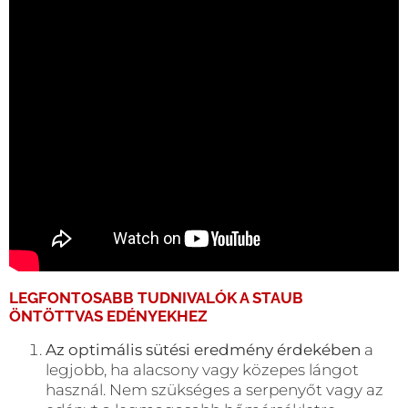
LEGFONTOSABB TUDNIVALÓK A
STAUB
ÖNTÖTTVAS EDÉNYEKHEZ
Az optimális sütési eredmény érdekében
a
legjobb, ha alacsony vagy közepes lángot
használ. Nem szükséges a serpenyőt vagy az