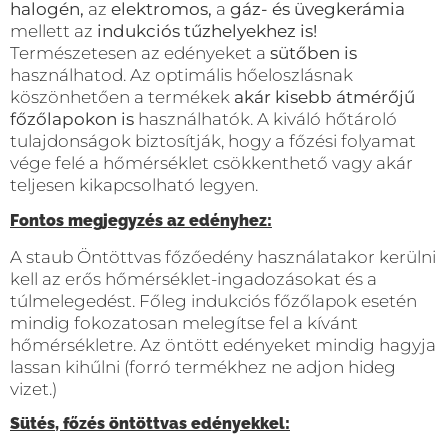
halogén,
az
elektromos,
a
gáz- és üvegkerámia
mellett az
indukciós tűzhelyekhez is!
Természetesen az edényeket a
sütőben is
használhatod. Az optimális hőeloszlásnak
köszönhetően a termékek
akár kisebb átmérőjű
főzőlapokon is
használhatók. A kiváló hőtároló
tulajdonságok biztosítják, hogy a főzési folyamat
vége felé a hőmérséklet csökkenthető vagy akár
teljesen kikapcsolható legyen.
Fontos megjegyzés az edényhez:
A staub Öntöttvas főzőedény használatakor kerülni
kell az erős hőmérséklet-ingadozásokat és a
túlmelegedést. Főleg indukciós főzőlapok esetén
mindig fokozatosan melegítse fel a kívánt
hőmérsékletre. Az öntött edényeket mindig hagyja
lassan kihűlni (forró termékhez ne adjon hideg
vizet.)
Sütés, főzés öntöttvas edényekkel: