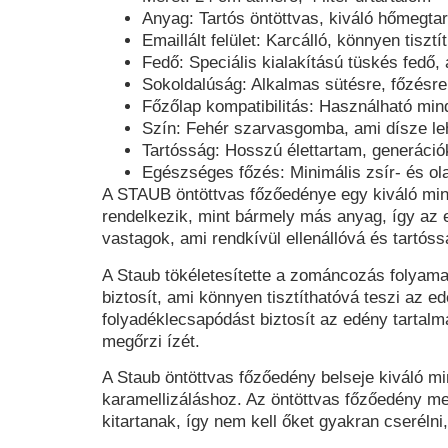
Anyag
: Tartós öntöttvas, kiváló hőmegta
Emaillált felület
: Karcálló, könnyen tisztí
Fedő
: Speciális kialakítású tüskés fedő
Sokoldalúság
: Alkalmas sütésre, főzésre
Főzőlap kompatibilitás
: Használható mind
Szín:
Fehér szarvasgomba, ami dísze le
Tartósság
: Hosszú élettartam, generáció
Egészséges főzés
: Minimális zsír- és ol
A STAUB öntöttvas főzőedénye egy kiváló min
rendelkezik, mint bármely más anyag, így az e
vastagok, ami rendkívül ellenállóvá és tartóss
A Staub tökéletesítette a zománcozás folyamat
biztosít, ami könnyen tisztíthatóvá teszi az 
folyadéklecsapódást biztosít az edény tarta
megőrzi ízét.
A Staub öntöttvas főzőedény belseje kiváló m
karamellizáláshoz. Az öntöttvas főzőedény me
kitartanak, így nem kell őket gyakran cserélni