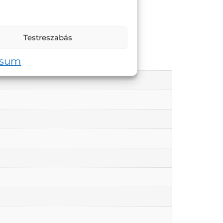
Testreszabás
ssum