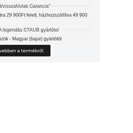
t/visszahívlak Garancia"
 29 900Ft felett, házhozszállítva 49 900
 A legendás STAUB gyártótol
zök - Magyar (bajai) gyártótól
vebben a termékről