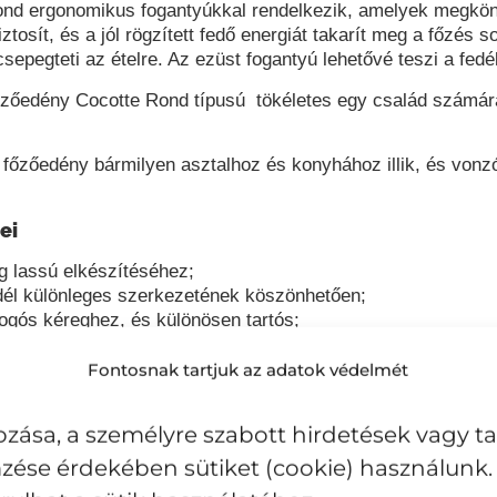
ond ergonomikus fogantyúkkal rendelkezik, amelyek megkönn
tosít, és a jól rögzített fedő energiát takarít meg a főzés so
epegteti az ételre. Az ezüst fogantyú lehetővé teszi a fedé
főzőedény C
ocotte Rond
típusú tökéletes egy család számár
is főzőedény bármilyen asztalhoz és konyhához illik, és von
ei
g lassú elkészítéséhez;
edél különleges szerkezetének köszönhetően;
pogós kéreghez, és különösen tartós;
rtve az indukciós főzőlapot is, és sütőben vagy grillen is h
Fontosnak tartjuk az adatok védelmét
zása, a személyre szabott hirdetések vagy t
zése érdekében sütiket (cookie) használunk. 