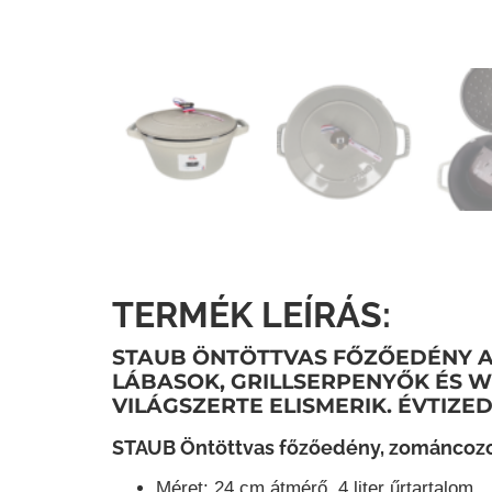
TERMÉK LEÍRÁS:
STAUB ÖNTÖTTVAS FŐZŐEDÉNY A
LÁBASOK, GRILLSERPENYŐK ÉS W
VILÁGSZERTE ELISMERIK. ÉVTIZE
STAUB Öntöttvas főzőedény, zománcozot
Méret
: 24 cm átmérő, 4 liter űrtartalom