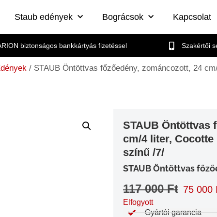
Staub edények
Bográcsok
Kapcsolat
RION biztonságos bankkártyás fizetéssel
Szakértői 
Edények
/ STAUB Öntöttvas főzőedény, zománcozott, 24 cm/
STAUB Öntöttvas f
cm/4 liter, Cocot
színű /7/
STAUB Öntöttvas főző
117 000
Ft
75 000
Elfogyott
Gyártói garancia​