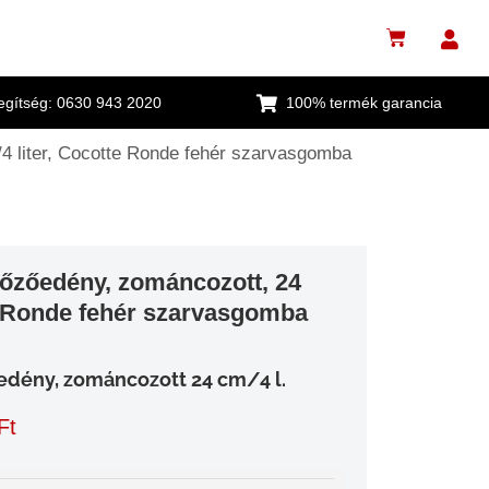
segítség: 0630 943 2020
100% termék garancia
4 liter, Cocotte Ronde fehér szarvasgomba
őzőedény, zománcozott, 24
te Ronde fehér szarvasgomba
edény, zománcozott 24 cm/4 l.
Ft