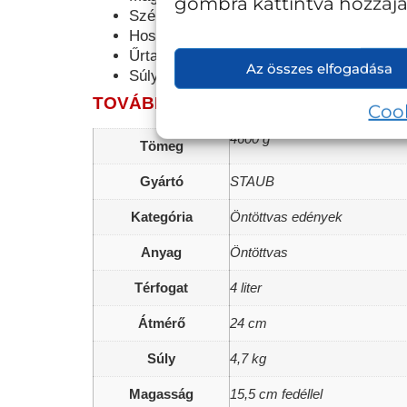
gombra kattintva hozzájár
Szélesség: 24 cm
Hossza: 30,3 cm
Űrtartalom: 4 liter
Az összes elfogadása
Súly: 4,7 kg
TOVÁBBI INFORMÁCIÓK
Cook
4600 g
Tömeg
Gyártó
STAUB
Kategória
Öntöttvas edények
Anyag
Öntöttvas
Térfogat
4 liter
Átmérő
24 cm
Súly
4,7 kg
Magasság
15,5 cm fedéllel