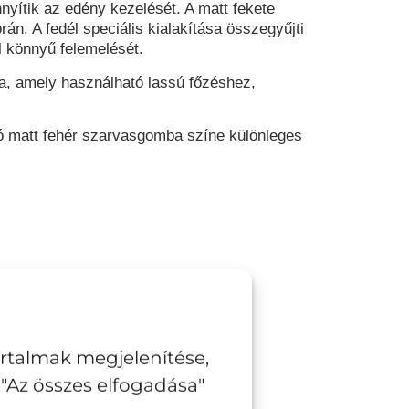
yítik az edény kezelését. A matt fekete
rán. A fedél speciális kialakítása összegyűjti
l könnyű felemelését.
a, amely használható lassú főzéshez,
zó matt fehér szarvasgomba színe különleges
asználható.
artalmak megjelenítése,
"Az összes elfogadása"