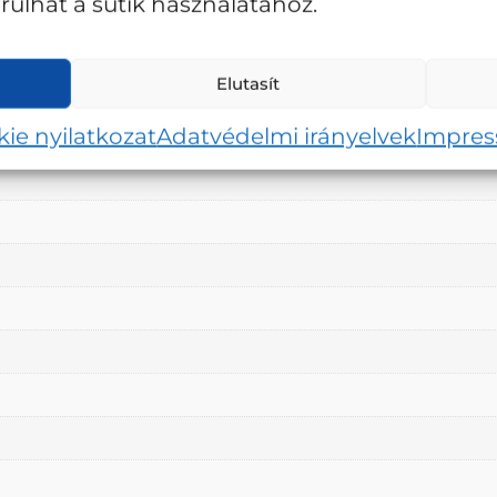
ulhat a sütik használatához.
Elutasít
ie nyilatkozat
Adatvédelmi irányelvek
Impre