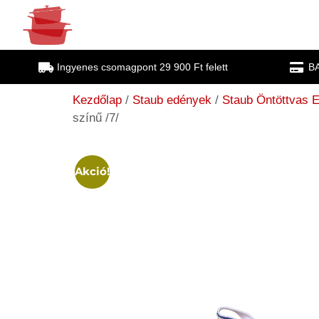
Ingyenes csomagpont 29 900 Ft felett
BA
Kezdőlap
/
Staub edények
/
Staub Öntöttvas 
színű /7/
Akció!