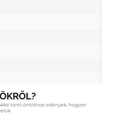
ZÖKRŐL?
ökké tartó öntöttvas edények, hogyan
elük.