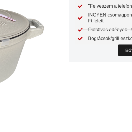
"Felveszem a telefon
INGYEN csomagpontra
Ft felett
Öntöttvas edények -
Bográcsok/grill eszkö
Bő