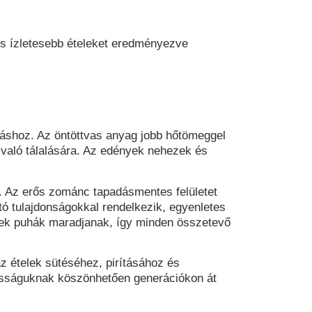
 és ízletesebb ételeket eredményezve
láshoz. Az öntöttvas anyag jobb hőtömeggel
n való tálalására. Az edények nehezek és
t. Az erős zománc tapadásmentes felületet
tó tulajdonságokkal rendelkezik, egyenletes
égek puhák maradjanak, így minden összetevő
z ételek sütéséhez, pirításához és
tósságuknak köszönhetően generációkon át