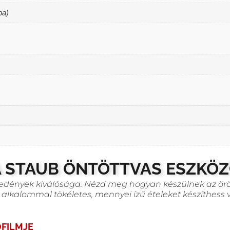
ba)
A STAUB ÖNTÖTTVAS ESZKÖ
b edények kiválósága. Nézd meg hogyan készülnek az ör
 alkalommal tökéletes, mennyei ízű ételeket készíthess v
FILMJE