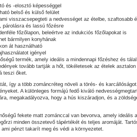
rtó és -elosztó képességgel
tható belső és külső felület
, ami visszacsepegteti a nedvességet az ételbe, szaftosabb
, párolásra és lassú főzésre
enféle főzőlapon, beleértve az indukciós főzőlapokat is
het bármilyen konyhának
kon át használható
ajhasználatot igényel
őségű termék, amely ideális a mindennapi főzéshez és tála
dények tovább tartják a hőt, tökéletesek az ételek asztalo
á teszi őket.
át, így a több zománcréteg növeli a törés- és karcállóságo
edényeket. A különleges formájú fedő kiváló nedvességmegtar
lmára, megakadályozva, hogy a hús kiszáradjon, és a zölds
inőségű fekete matt zománccal van bevonva, amely ideális a
gőrzi minden összetevő tápértékét és teljes aromáját. Tar
, ami pénzt takarít meg és védi a környezetet.