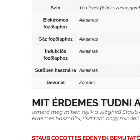
Szín
Tört fehér (fehér szarvasgom
Elektromos
Alkalmas
fözőlaphoz
Gáz fözőlaphoz
Alkalmas
Indukciós
Alkalmas
fözőlaphoz
Sütőben használra
Alkalmas
Bevonat
Zománc
MIT ÉRDEMES TUDNI 
Ismerd meg miben rejlik a világhírű Stau
érdemes használni, tisztítani, hogy minden
STAUB COCOTTES EDÉNYEK BEMUTATÓ