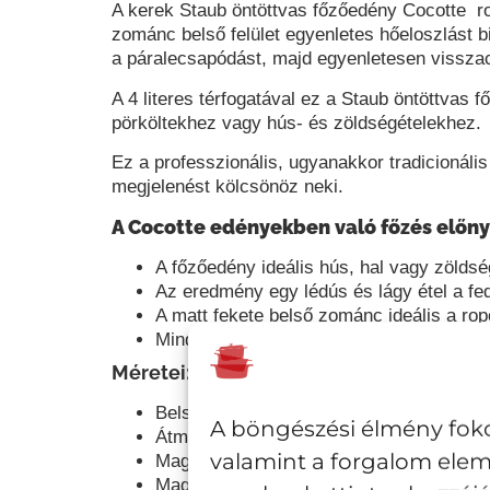
A kerek Staub öntöttvas főzőedény Cocotte r
zománc belső felület egyenletes hőeloszlást biz
a páralecsapódást, majd egyenletesen visszacs
A 4 literes
térfogatával ez a Staub öntöttvas 
pörköltekhez vagy hús- és zöldségételekhez.
Ez a professzionális, ugyanakkor tradicionál
megjelenést kölcsönöz neki.
A Cocotte edényekben való főzés előny
A főzőedény ideális hús, hal vagy zöldsé
Az eredmény egy lédús és lágy étel a f
A matt fekete belső zománc ideális a ro
Minden típusú főzőlaphoz alkalmas, beleé
Méretei:
Belső átmérő: 24 cm
A böngészési élmény foko
Átmérő a talpnál: 19,2 cm
valamint a forgalom elem
Magasság fedél nélkül: 10,5 cm
Magassága fedéllel: 15,5 cm