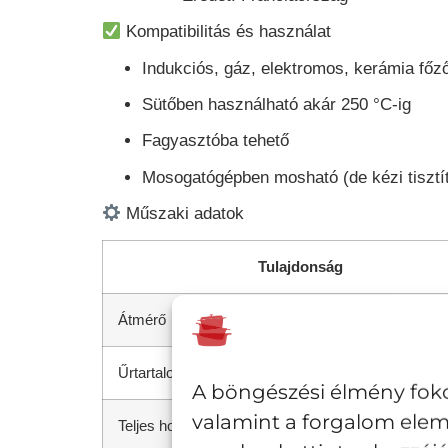
Kompatibilitás és használat
Indukciós, gáz, elektromos, kerámia főz
Sütőben használható
akár 250 °C-ig
Fagyasztóba tehető
Mosogatógépben mosható (de kézi tisztít
Műszaki adatok
Tulajdonság
Átmérő
Űrtartalom
A böngészési élmény foko
valamint a forgalom elem
Teljes hossz (füllel)