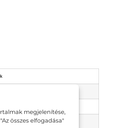
k
artalmak megjelenítése,
"Az összes elfogadása"