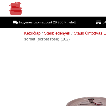
Ingyenes csomagpont 29 900 Ft felett
BA
Kezdőlap
/
Staub edények
/
Staub Öntöttvas 
sorbet (sorbet rose) (102)