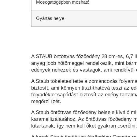
Mosogatógépben mosható
Gyártás helye
A STAUB öntöttvas főzőedény 28 cm-es, 6,7 li
anyag jobb hőtömeggel rendelkezik, mint bárme
edények nehezek és vastagok, ami rendkívül el
A Staub tökéletesítette a zománcozás folyamat
biztosít, ami könnyen tisztíthatóvá teszi az 
folyadéklecsapódást biztosít az edény tarta
megőrzi ízét.
A
Staub öntöttvas főzőedény
belseje kiváló mi
karamellizálásához. Az öntöttvas főzőedény m
kitartanak, így nem kell őket gyakran cserélni