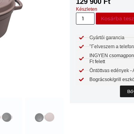
129 900
Ft
Készleten
Kosárba tes
Gyártói garancia​
"Felveszem a telefon
INGYEN csomagpontra
Ft felett
Öntöttvas edények -
Bográcsok/grill eszkö
Bő