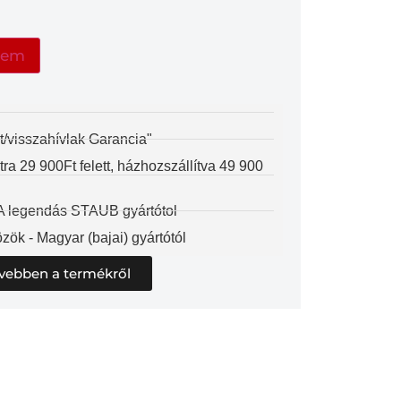
zem
t/visszahívlak Garancia"
 29 900Ft felett, házhozszállítva 49 900
 A legendás STAUB gyártótol
zök - Magyar (bajai) gyártótól
vebben a termékről