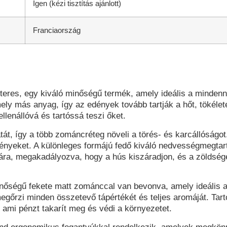
Igen (kézi tisztítás ajánlott)
Franciaország
teres, egy kiváló minőségű termék, amely ideális a mindenn
ly más anyag, így az edények tovább tartják a hőt, tökélete
lenállóvá és tartóssá teszi őket.
át, így a több zománcréteg növeli a törés- és karcállóságo
edényeket. A különleges formájú fedő kiváló nedvességmegtar
lmára, megakadályozva, hogy a hús kiszáradjon, és a zölds
nőségű fekete matt zománccal van bevonva, amely ideális a
egőrzi minden összetevő tápértékét és teljes aromáját. Ta
, ami pénzt takarít meg és védi a környezetet.