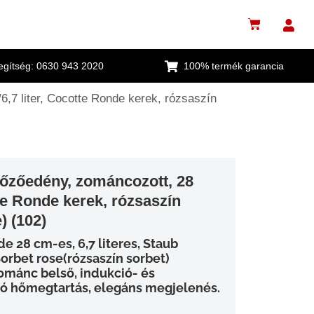
segítség: 0630 943 2020
100% termék garancia
,7 liter, Cocotte Ronde kerek, rózsaszín
őzőedény, zománcozott, 28
tte Ronde kerek, rózsaszín
) (102)
 28 cm-es, 6,7 literes, Staub
orbet rose(rózsaszín sorbet)
zománc belső, indukció- és
áló hőmegtartás, elegáns megjelenés.