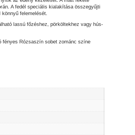
ítik az edény kezelését. A matt fekete
rán. A fedél speciális kialakítása összegyűjti
l könnyű felemelését.
lható lassú főzéshez, pörköltekhez vagy hús-
nzó fényes Rózsaszín sobet zománc színe