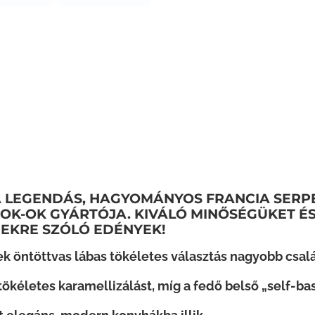
 LEGENDÁS, HAGYOMÁNYOS FRANCIA SERP
OK-OK GYÁRTÓJA. KIVÁLÓ MINŐSÉGÜKET ÉS
DEKRE SZÓLÓ EDÉNYEK!
 öntöttvas lábas tökéletes választás nagyobb csalá
tökéletes karamellizálást, míg a fedő belső „self-ba