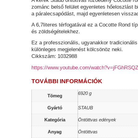
A kerek
Staub öntöttvas főzőedény Cocotte r
zománc belső felület egyenletes hőeloszlást biz
a páralecsapódást, majd egyenletesen visszacs
A 6,7literes
térfogatával ez a C
ocotte Rond
típ
és zöldségételekhez.
Ez a professzionális, ugyanakkor tradicionál
különleges megjelenést kölcsönöz neki.
Cikkszám: 1032988
https://www.youtube.com/watch?v=jFGhRSQ
TOVÁBBI INFORMÁCIÓK
6920 g
Tömeg
Gyártó
STAUB
Kategória
Öntöttvas edények
Anyag
Öntöttvas