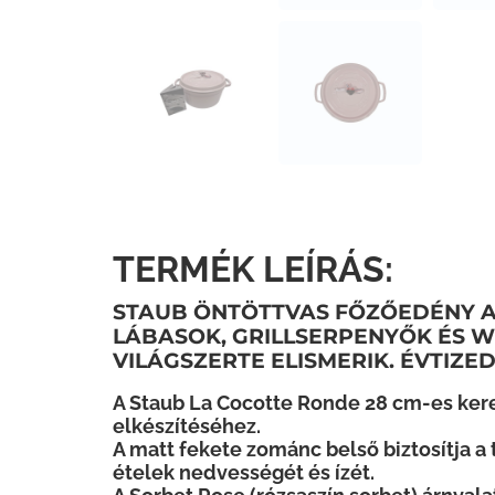
TERMÉK LEÍRÁS:
STAUB ÖNTÖTTVAS FŐZŐEDÉNY A
LÁBASOK, GRILLSERPENYŐK ÉS W
VILÁGSZERTE ELISMERIK. ÉVTIZE
A Staub La Cocotte Ronde 28 cm-es kerek
elkészítéséhez.
A matt fekete zománc belső biztosítja a 
ételek nedvességét és ízét.