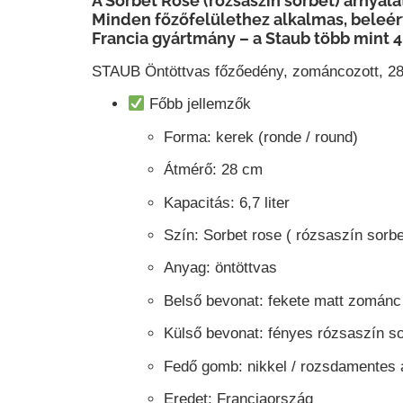
A Sorbet Rose (rózsaszín sorbet) árnyala
Minden főzőfelülethez alkalmas, beleértv
Francia gyártmány – a Staub több mint 
STAUB Öntöttvas főzőedény, zománcozott, 28 
Főbb jellemzők
Forma:
kerek (ronde / round)
Átmérő:
28 cm
Kapacitás:
6,7 liter
Szín:
Sorbet rose ( rózsaszín sorbe
Anyag:
öntöttvas
Belső bevonat:
fekete matt zománc 
Külső bevonat:
fényes rózsaszín s
Fedő gomb:
nikkel / rozsdamentes 
Eredet:
Franciaország