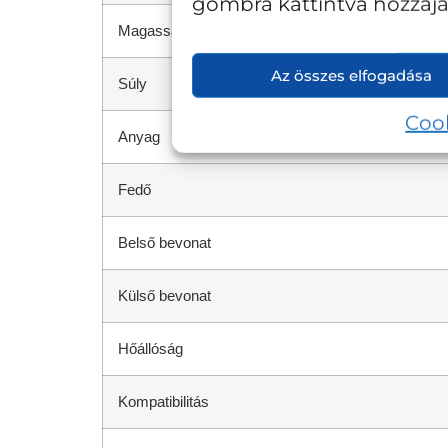
gombra kattintva hozzájár
Magasság (fedővel)
Az összes elfogadása
Súly
Cook
Anyag
Fedő
Belső bevonat
Külső bevonat
Hőállóság
Kompatibilitás