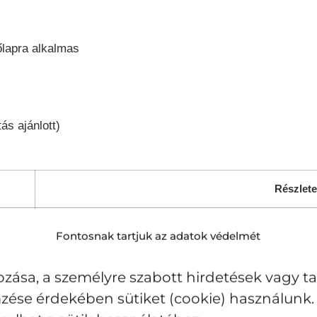
őlapra alkalmas
ás ajánlott)
Részlete
28 cm
Fontosnak tartjuk az adatok védelmét
6,7 liter
zása, a személyre szabott hirdetések vagy t
zése érdekében sütiket (cookie) használunk. 
kb. 35,5 cm