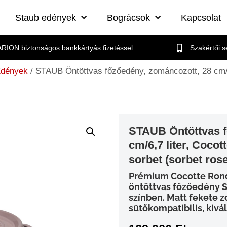
Staub edények
Bográcsok
Kapcsolat
RION biztonságos bankkártyás fizetéssel
Szakértői 
Edények
/ STAUB Öntöttvas főzőedény, zománcozott, 28 cm/6
STAUB Öntöttvas f
cm/6,7 liter, Coco
sorbet (sorbet rose
Prémium Cocotte Ronde
öntöttvas főzőedény S
színben. Matt fekete 
sütőkompatibilis, kiv