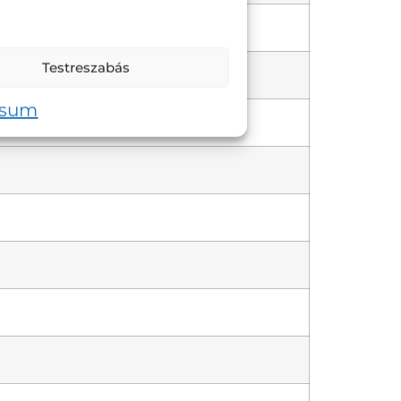
Testreszabás
ssum