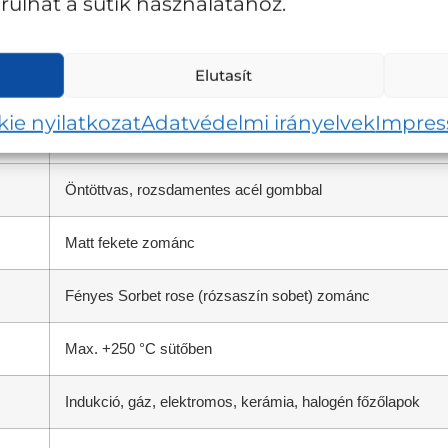
ulhat a sütik használatához.
20 cm
Elutasít
kb. 6,92 kg
ie nyilatkozat
Adatvédelmi irányelvek
Impre
Öntöttvas
Öntöttvas, rozsdamentes acél gombbal
Matt fekete zománc
Fényes Sorbet rose (rózsaszín sobet) zománc
Max. +250 °C sütőben
Indukció, gáz, elektromos, kerámia, halogén főzőlapok