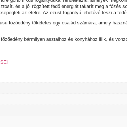
ond ergonomikus fogantyúkkal
rendelkezik, amelyek megkönny
tosít, és a jól rögzített fedő energiát takarít meg a főzés so
epegteti az ételre. Az ezüst fogantyú lehetővé teszi a fedé
usú főzőedény tökéletes egy család számára, amely haszná
is főzőedény bármilyen asztalhoz és konyhához illik, és vo
ZSEI