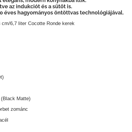
t elegáns, modern konyhákba illik.
e az indukciót és a sütőt is.
40 éves hagyományos öntöttvas technológiájával.
cm/6,7 liter Cocotte Ronde kerek
t)
(Black Matte)
orbet zománc
acél