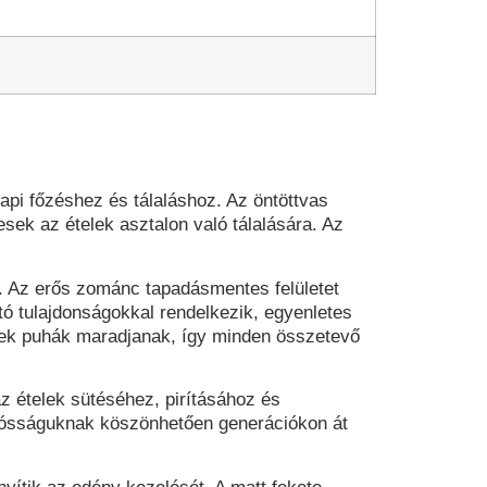
api főzéshez és tálaláshoz. Az öntöttvas
sek az ételek asztalon való tálalására. Az
t. Az erős zománc tapadásmentes felületet
tó tulajdonságokkal rendelkezik, egyenletes
égek puhák maradjanak, így minden összetevő
z ételek sütéséhez, pirításához és
rtósságuknak köszönhetően generációkon át