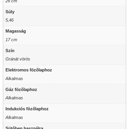
26 cm
Súly
5,46
Magasság
17 cm
Szín
Gránát vörös
Elektromos fözőlaphoz
Alkalmas
Gáz fözőlaphoz
Alkalmas
Indukciós fözőlaphoz
Alkalmas
Sütőben használra