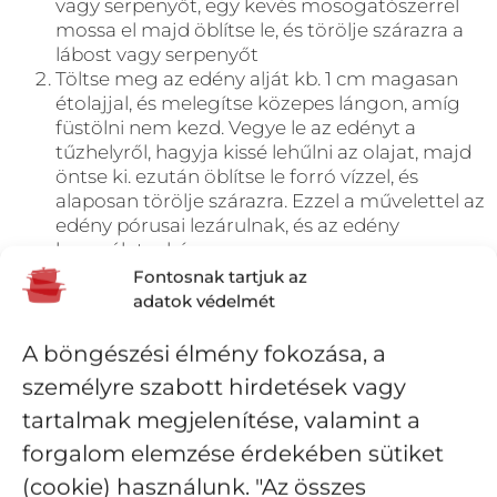
vagy serpenyőt, egy kevés mosogatószerrel
mossa el majd öblítse le, és törölje szárazra a
lábost vagy serpenyőt
Töltse meg az edény alját kb. 1 cm magasan
étolajjal, és melegítse közepes lángon, amíg
füstölni nem kezd. Vegye le az edényt a
tűzhelyről, hagyja kissé lehűlni az olajat, majd
öntse ki. ezután öblítse le forró vízzel, és
alaposan törölje szárazra. Ezzel a művelettel az
edény pórusai lezárulnak, és az edény
használatra kész.
Hosszú távú használat során idővel az
Fontosnak tartjuk az
öntöttvas edényen a zsírréteg egy
adatok védelmét
természetes „védőfilmréteget” (patinát) alakít
ki, ami meggátolja, hogy az étel odaégjen. Ezt
A böngészési élmény fokozása, a
a védőréteget nem szabad eltávolítani! Soha
személyre szabott hirdetések vagy
ne használjon dörzsszivacsot vagy drótkefét.
tartalmak megjelenítése, valamint a
Használat után elegendő forró vízzel leöblíteni,
majd szárazra törölni az edényt.
forgalom elemzése érdekében sütiket
(cookie) használunk. "Az összes