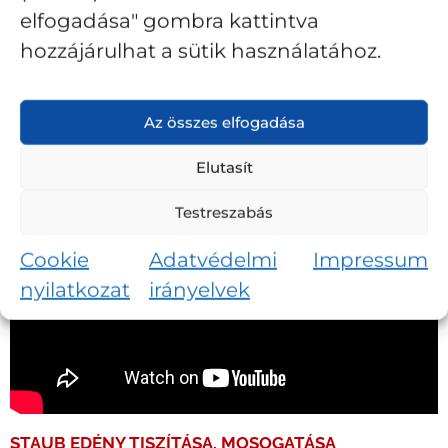
elfogadása" gombra kattintva
hozzájárulhat a sütik használatához.
Az összes elfogadása
Elutasít
Testreszabás
Cookie
Adatvédelmi
Impressum
nyilatkozat
irányelvek
STAUB EDÉNY TISZÍTÁSA, MOSOGATÁSA