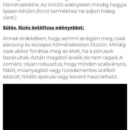
hőmérsékletre. Az öntött edényeket mindig hagyja
lassan kihűlni (forró termékhez ne adjon hideg
vizet.)
Sütés, főzés öntöttvas edényekkel:
Annak érdekében, hogy semmi se égjen meg, csak
alacsony és közepes hőmérsékleten főzzön. Mindig
csak akkor fordítsa meg az ételt, ha a pórusok
bezárultak. Aztán magától leválik és nem ragad. A
zománc olyan robusztus, hogy minden szabványos,
fából, műanyagból vagy rozsdamentes acélból
készült, hőálló spatula vagy keverő használható.