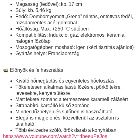
Magasság (fedővel):
kb. 17 cm
Súly:
kb. 5,46 kg
Fedő:
Dombornyomott „Grena” mintás, öntöttvas fedél,
rozsdamentes acél gombbal
Hőállóság:
Max. +250 °C sütőben
Kompatibilitás:
Indukció, gáz, elektromos, kerámia,
halogén főzőlap
Mosogatógépben mosható:
Igen (kézi tisztítás ajánlott)
Gyártás helye:
Franciaország
Előnyök és felhasználás
Kiváló hőmegtartás és egyenletes hőeloszlás
Tökéletesen alkalmas lassú főzésre, pörköltekre,
levesekre, kenyérsütésre
Matt fekete zománc a természetes karamellizálásért
Strapabíró, karcálló külső zománc
Minden tűzhelyen és sütőben is használható
Elegáns megjelenés, közvetlenül az asztalon is
tálalható
Több évtizedre szóló, örök darab a konyhában
https://www.youtube.com/watch?v=rjbeeuPeJos