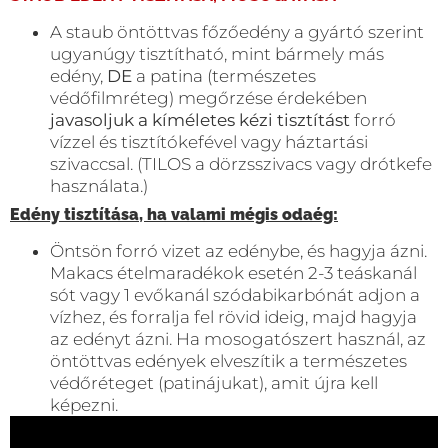
A staub öntöttvas főzőedény a gyártó szerint
ugyanúgy tisztítható, mint bármely más
edény,
DE
a patina (természetes
védőfilmréteg) megőrzése érdekében
javasoljuk a kíméletes kézi tisztítást
forró
vízzel és tisztítókefével vagy háztartási
szivaccsal. (TILOS a dörzsszivacs vagy drótkefe
használata.)
Edény tisztítása, ha valami mégis odaég:
Öntsön forró vizet az edénybe, és hagyja ázni.
Makacs ételmaradékok esetén 2-3 teáskanál
sót vagy 1 evőkanál szódabikarbónát adjon a
vízhez, és forralja fel rövid ideig, majd hagyja
az edényt ázni. Ha mosogatószert használ, az
öntöttvas edények elveszítik a természetes
védőréteget (patinájukat), amit újra kell
képezni.