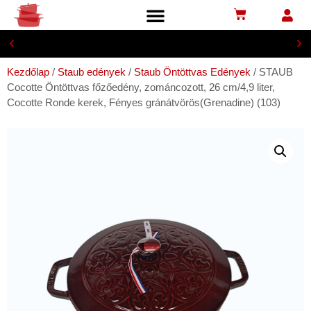
Biztonságos bankkártyás fizetés
Kezdőlap
/
Staub edények
/
Staub Öntöttvas Edények
/ STAUB
Cocotte Öntöttvas főzőedény, zománcozott, 26 cm/4,9 liter,
Cocotte Ronde kerek, Fényes gránátvörös(Grenadine) (103)