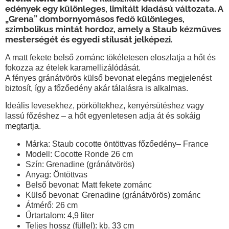
edények egy különleges, limitált kiadású változata. A
„Grena” dombornyomásos fedő különleges,
szimbolikus mintát hordoz, amely a Staub kézműves
mesterségét és egyedi stílusát jelképezi.
A
matt fekete belső zománc
tökéletesen eloszlatja a hőt és
fokozza az ételek karamellizálódását.
A
fényes gránátvörös külső bevonat
elegáns megjelenést
biztosít, így a főzőedény akár tálalásra is alkalmas.
Ideális levesekhez, pörköltekhez, kenyérsütéshez vagy
lassú főzéshez – a hőt egyenletesen adja át és sokáig
megtartja.
Márka:
Staub cocotte öntöttvas főzőedény– France
Modell:
Cocotte Ronde 26 cm
Szín:
Grenadine (gránátvörös)
Anyag:
Öntöttvas
Belső bevonat:
Matt fekete zománc
Külső bevonat:
Grenadine (gránátvörös) zománc
Átmérő:
26 cm
Űrtartalom:
4,9 liter
Teljes hossz (füllel):
kb. 33 cm