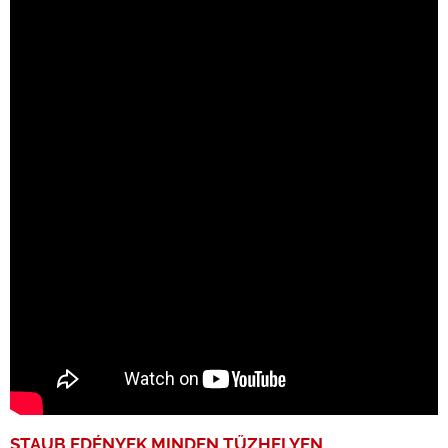
STAUB EDÉNYEK MINDEN TŰZHELYEN