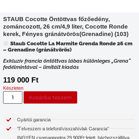
STAUB Cocotte Öntöttvas főzőedény,
zománcozott, 26 cm/4,9 liter, Cocotte Ronde
kerek, Fényes gránátvörös(Grenadine) (103)
Staub Cocotte La Marmite Grenda Ronde 26 cm
– Grenadine (gránátvörös)
Exkluzív francia öntöttvas lábas különleges „Grena”
fedélmintával – limitált kiadás
119 000
Ft
Készleten
Kosárba teszem
Gyártói garancia​
"Felveszem a telefont/visszahívlak Garancia"
INGYEN csomagpontra 29 900Ft felett, házhozszállítva