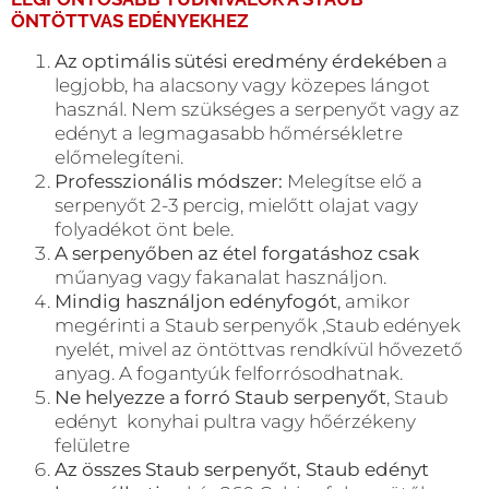
ÖNTÖTTVAS EDÉNYEKHEZ
Az optimális sütési eredmény érdekében
a
legjobb, ha alacsony vagy közepes lángot
használ. Nem szükséges a serpenyőt vagy az
edényt a legmagasabb hőmérsékletre
előmelegíteni.
Professzionális módszer:
Melegítse elő a
serpenyőt 2-3 percig, mielőtt olajat vagy
folyadékot önt bele.
A serpenyőben az étel forgatáshoz csak
műanyag vagy fakanalat használjon.
Mindig használjon edényfogót
, amikor
megérinti a Staub serpenyők ,Staub edények
nyelét, mivel az öntöttvas rendkívül hővezető
anyag. A fogantyúk felforrósodhatnak.
Ne helyezze a forró Staub serpenyőt
, Staub
edényt konyhai pultra vagy hőérzékeny
felületre
Az összes Staub serpenyőt, Staub edényt