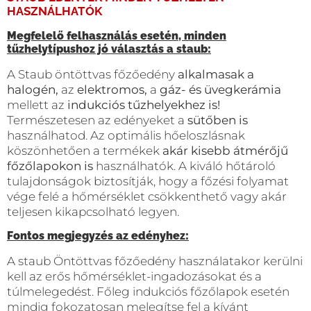
HASZNÁLHATÓK
Megfelelő felhasználás esetén, minden
tűzhelytípushoz jó választás a staub:
A Staub öntöttvas főzőedény
alkalmasak a
halogén,
az
elektromos,
a
gáz- és üvegkerámia
mellett az
indukciós tűzhelyekhez is!
Természetesen az edényeket a
sütőben is
használhatod. Az optimális hőeloszlásnak
köszönhetően a termékek
akár kisebb átmérőjű
főzőlapokon is
használhatók. A kiváló hőtároló
tulajdonságok biztosítják, hogy a főzési folyamat
vége felé a hőmérséklet csökkenthető vagy akár
teljesen kikapcsolható legyen.
Fontos megjegyzés az edényhez:
A staub Öntöttvas főzőedény használatakor kerülni
kell az erős hőmérséklet-ingadozásokat és a
túlmelegedést. Főleg indukciós főzőlapok esetén
mindig fokozatosan melegítse fel a kívánt