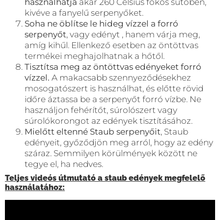
használhatja
akár 260 Celsius fokos sütőben,
kivéve a fanyelű serpenyőket.
Soha ne öblítse le hideg vízzel a forró
serpenyőt
, vagy edényt , hanem várja meg,
amíg kihűl. Ellenkező esetben az öntöttvas
termékei meghajolhatnak a hőtől.
Tisztítsa meg az öntöttvas edényeket forró
vízzel.
A makacsabb szennyeződésekhez
mosogatószert is használhat, és előtte rövid
időre áztassa be a serpenyőt forró vízbe. Ne
használjon fehérítőt, súrolószert vagy
súrolókorongot az edények tisztításához.
Mielőtt eltenné Staub serpenyőit
, Staub
edényeit, győződjön meg arról, hogy az edény
száraz. Semmilyen körülmények között ne
tegye el, ha nedves.
Teljes videós útmutató a staub edények megfelelő
használatához: