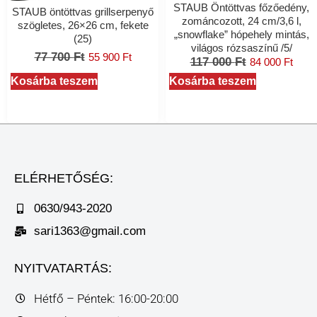
STAUB Öntöttvas főzőedény,
STAUB öntöttvas grillserpenyő
zománcozott, 24 cm/3,6 l,
szögletes, 26×26 cm, fekete
„snowflake” hópehely mintás,
(25)
világos rózsaszínű /5/
77 700
Ft
55 900
Ft
117 000
Ft
84 000
Ft
Kosárba teszem
Kosárba teszem
ELÉRHETŐSÉG:
0630/943-2020
sari1363@gmail.com
NYITVATARTÁS:
Hétfő – Péntek: 16:00-20:00