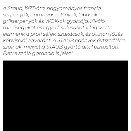
A Staub, 1973-óta, hagyományos francia
serpenyők, öntöttvas edények, lábasok,
grillserpenyők és WOK-ok gyártója. Kiváló
minőségüket és egyedi stílusukat világszerte
elismerik a profi séfek, szakácsok, és otthon főzés
képviselői egyaránt. A STAUB edények évtizedekre
szólnak, melyet a STAUB gyártó által biztosított
Életre szóló garancia is jelez!