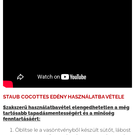
STAUB COCOTTES EDÉNY HASZNÁLATBA VÉTELE
Szakszerű használatbavétel elengedhetetlen a még
tartósabb tapadásmentességért és a minőség
fenntartásáért:
Öblítse le a vasöntvényből készült sütőt, lábost