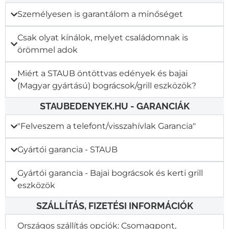
Személyesen is garantálom a minőséget
Csak olyat kínálok, melyet családomnak is
örömmel adok
Miért a STAUB öntöttvas edények és bajai
(Magyar gyártású) bográcsok/grill eszközök?
STAUBEDENYEK.HU - GARANCIÁK
"Felveszem a telefont/visszahívlak Garancia"​
Gyártói garancia - STAUB
Gyártói garancia - Bajai bográcsok és kerti grill
eszközök
SZÁLLÍTÁS, FIZETÉSI INFORMÁCIÓK
Országos szállítás opciók: Csomagpont,