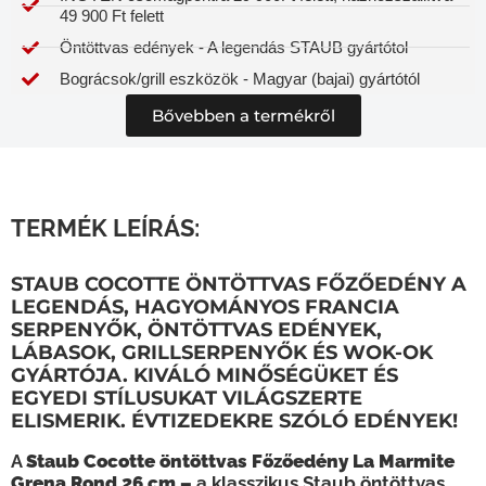
49 900 Ft felett
Öntöttvas edények - A legendás STAUB gyártótol
Bográcsok/grill eszközök - Magyar (bajai) gyártótól
Bővebben a termékről
TERMÉK LEÍRÁS:
STAUB COCOTTE ÖNTÖTTVAS FŐZŐEDÉNY A
LEGENDÁS, HAGYOMÁNYOS FRANCIA
SERPENYŐK, ÖNTÖTTVAS EDÉNYEK,
LÁBASOK, GRILLSERPENYŐK ÉS WOK-OK
GYÁRTÓJA. KIVÁLÓ MINŐSÉGÜKET ÉS
EGYEDI STÍLUSUKAT VILÁGSZERTE
ELISMERIK. ÉVTIZEDEKRE SZÓLÓ EDÉNYEK!
A
Staub Cocotte öntöttvas Főzőedény La Marmite
Grena Rond 26 cm –
a klasszikus Staub öntöttvas