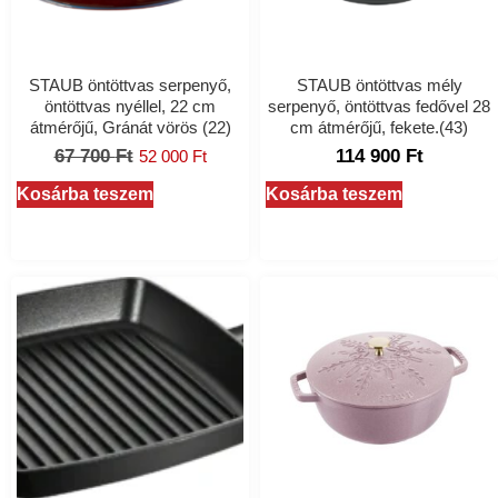
STAUB öntöttvas serpenyő,
STAUB öntöttvas mély
öntöttvas nyéllel, 22 cm
serpenyő, öntöttvas fedővel 28
átmérőjű, Gránát vörös (22)
cm átmérőjű, fekete.(43)
67 700
Ft
114 900
Ft
52 000
Ft
Kosárba teszem
Kosárba teszem