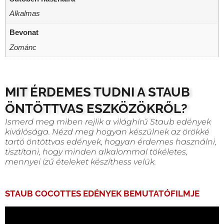
Alkalmas
Bevonat
Zománc
MIT ÉRDEMES TUDNI A STAUB
ÖNTÖTTVAS ESZKÖZÖKRŐL?
Ismerd meg miben rejlik a világhírű Staub edények
kiválósága. Nézd meg hogyan készülnek az örökké
tartó öntöttvas edények, hogyan érdemes használni,
tisztítani, hogy minden alkalommal tökéletes,
mennyei ízű ételeket készíthess velük.
STAUB COCOTTES EDÉNYEK BEMUTATÓFILMJE