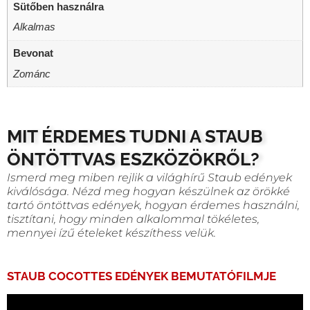
Sütőben használra
Alkalmas
Bevonat
Zománc
MIT ÉRDEMES TUDNI A STAUB
ÖNTÖTTVAS ESZKÖZÖKRŐL?
Ismerd meg miben rejlik a világhírű Staub edények
kiválósága. Nézd meg hogyan készülnek az örökké
tartó öntöttvas edények, hogyan érdemes használni,
tisztítani, hogy minden alkalommal tökéletes,
mennyei ízű ételeket készíthess velük.
STAUB COCOTTES EDÉNYEK BEMUTATÓFILMJE