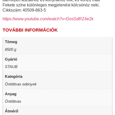
Fekete színe különleges megjelenést kölcsönöz neki.
Cikkszám: 40509-863-5
https://www.youtube.com/watch?v=DosSdRZ4e2k
TOVÁBBI INFORMÁCIÓK
Tömeg
8500 g
Gyártó
STAUB
Kategória
Öntöttvas edények
Anyag
Öntöttvas
Átmérő