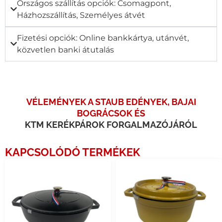
Országos szállítás opciók: Csomagpont,
Házhozszállítás, Személyes átvét
Fizetési opciók: Online bankkártya, utánvét,
közvetlen banki átutalás
VÉLEMÉNYEK A STAUB EDÉNYEK, BAJAI
BOGRÁCSOK ÉS
KTM KERÉKPÁROK FORGALMAZÓJÁRÓL
KAPCSOLÓDÓ TERMÉKEK