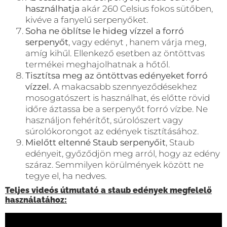
használhatja
akár 260 Celsius fokos sütőben,
kivéve a fanyelű serpenyőket.
Soha ne öblítse le hideg vízzel a forró
serpenyőt
, vagy edényt , hanem várja meg,
amíg kihűl. Ellenkező esetben az öntöttvas
termékei meghajolhatnak a hőtől.
Tisztítsa meg az öntöttvas edényeket forró
vízzel.
A makacsabb szennyeződésekhez
mosogatószert is használhat, és előtte rövid
időre áztassa be a serpenyőt forró vízbe. Ne
használjon fehérítőt, súrolószert vagy
súrolókorongot az edények tisztításához.
Mielőtt eltenné Staub serpenyőit
, Staub
edényeit, győződjön meg arról, hogy az edény
száraz. Semmilyen körülmények között ne
tegye el, ha nedves.
Teljes videós útmutató a staub edények megfelelő
használatához: