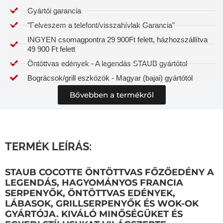
Gyártói garancia​
"Felveszem a telefont/visszahívlak Garancia"
INGYEN csomagpontra 29 900Ft felett, házhozszállítva
49 900 Ft felett
Öntöttvas edények - A legendás STAUB gyártótol
Bográcsok/grill eszközök - Magyar (bajai) gyártótól
Bővebben a termékről
TERMÉK LEÍRÁS:
STAUB COCOTTE ÖNTÖTTVAS FŐZŐEDÉNY A
LEGENDÁS, HAGYOMÁNYOS FRANCIA
SERPENYŐK, ÖNTÖTTVAS EDÉNYEK,
LÁBASOK, GRILLSERPENYŐK ÉS WOK-OK
GYÁRTÓJA. KIVÁLÓ MINŐSÉGÜKET ÉS