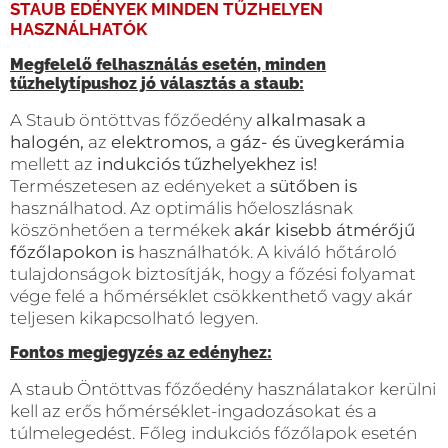
STAUB EDÉNYEK MINDEN TŰZHELYEN
HASZNÁLHATÓK
Megfelelő felhasználás esetén, minden
tűzhelytípushoz jó választás a staub:
A Staub öntöttvas főzőedény
alkalmasak a
halogén,
az
elektromos,
a
gáz- és üvegkerámia
mellett az
indukciós tűzhelyekhez is!
Természetesen az edényeket a
sütőben is
használhatod. Az optimális hőeloszlásnak
köszönhetően a termékek
akár kisebb átmérőjű
főzőlapokon is
használhatók. A kiváló hőtároló
tulajdonságok biztosítják, hogy a főzési folyamat
vége felé a hőmérséklet csökkenthető vagy akár
teljesen kikapcsolható legyen.
Fontos megjegyzés az edényhez:
A staub Öntöttvas főzőedény használatakor kerülni
kell az erős hőmérséklet-ingadozásokat és a
túlmelegedést. Főleg indukciós főzőlapok esetén