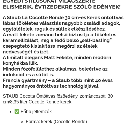
EGYEDI STÍLUSUKAT VILÁGSZERTE
ELISMERIK. ÉVTIZEDEKRE SZÓLÓ EDÉNYEK!
A Staub La Cocotte Ronde 30 cm-es kerek öntöttvas
lábas tökéletes választás nagyobb családi adagok,
egytálételek, raguk és sültek elkészítéséhez.
A matt fekete zománc belső biztosítja a tökéletes
karamellizálást, míg a fedő belső „self-basting”
csepegtető kialakítása megőrzi az ételek
nedvességét és ízét.
A limitált elegáns Matt Fekete, minden modern
konyhákba illik.
Minden főzőfelülethez alkalmas, beleértve az
indukciót és a sütőt is.
Francia gyártmány – a Staub több mint 40 éves
hagyományos öntöttvas technológiájával.
STAUB Cocotte Öntöttvas főzőedény, zománcozott, 30
cm/8,35 liter Cocotte Ronde kerek
Főbb jellemzők
Forma:
kerek (Cocotte Ronde)