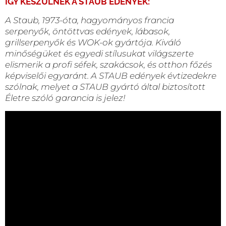
ÍGY KÉSZÜLNEK A STAUB EDÉNYEK:
A Staub, 1973-óta, hagyományos francia
serpenyők, öntöttvas edények, lábasok,
grillserpenyők és WOK-ok gyártója. Kiváló
minőségüket és egyedi stílusukat világszerte
elismerik a profi séfek, szakácsok, és otthon főzés
képviselői egyaránt. A STAUB edények évtizedekre
szólnak, melyet a STAUB gyártó által biztosított
Életre szóló garancia is jelez!