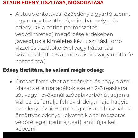
STAUB EDÉNY TISZÍTÁSA, MOSOGATÁSA
A staub öntöttvas főzőedény a gyártó szerint
ugyanúgy tisztítható, mint bármely más
edény,
DE
a patina (természetes
védőfilmréteg) megőrzése érdekében
javasoljuk a kíméletes kézi tisztítást
forró
vízzel és tisztítókefével vagy háztartási
szivaccsal. (TILOS a dörzsszivacs vagy drótkefe
használata.)
Edény tisztítása, ha valami mégis odaég:
Öntsön forró vizet az edénybe, és hagyja ázni.
Makacs ételmaradékok esetén 2-3 teáskanál
sót vagy 1 evőkanál szódabikarbónát adjon a
vízhez, és forralja fel rövid ideig, majd hagyja
az edényt ázni. Ha mosogatószert használ, az
öntöttvas edények elveszítik a természetes
védőréteget (patinájukat), amit újra kell
képezni.