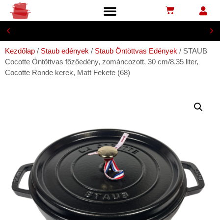
lIngyenesen postapontra, 29 900 Ft-tól
Kezdőlap
/
Staub edények
/
Staub Öntöttvas Edények
/ STAUB
Cocotte Öntöttvas főzőedény, zománcozott, 30 cm/8,35 liter,
Cocotte Ronde kerek, Matt Fekete (68)