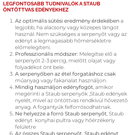
LEGFONTOSABB TUDNIVALÓK A
STAUB
ÖNTÖTTVAS EDÉNYEKHEZ
Az optimális sütési eredmény érdekében
a
legjobb, ha alacsony vagy közepes lángot
használ. Nem szükséges a serpenyőt vagy az
edényt a legmagasabb hőmérsékletre
előmelegíteni.
Professzionális módszer:
Melegítse elő a
serpenyőt 2-3 percig, mielőtt olajat vagy
folyadékot önt bele.
A serpenyőben az étel forgatáshoz csak
műanyag vagy fakanalat használjon.
Mindig használjon edényfogót
, amikor
megérinti a Staub serpenyők ,Staub edények
nyelét, mivel az öntöttvas rendkívül hővezető
anyag. A fogantyúk felforrósodhatnak.
Ne helyezze a forró Staub serpenyőt
, Staub
edényt konyhai pultra vagy hőérzékeny
felületre
Az összes Staub serpenyőt, Staub edényt