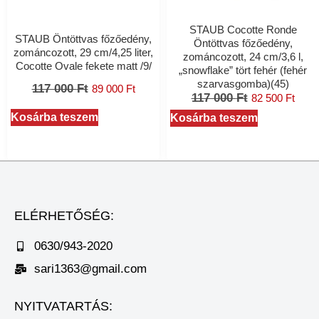
STAUB Cocotte Ronde
STAUB Öntöttvas főzőedény,
Öntöttvas főzőedény,
zománcozott, 29 cm/4,25 liter,
zománcozott, 24 cm/3,6 l,
Cocotte Ovale fekete matt /9/
„snowflake” tört fehér (fehér
szarvasgomba)(45)
117 000
Ft
89 000
Ft
117 000
Ft
82 500
Ft
Kosárba teszem
Kosárba teszem
ELÉRHETŐSÉG:
0630/943-2020
sari1363@gmail.com
NYITVATARTÁS: