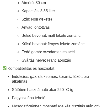
Átmérő:
30 cm
Kapacitás:
8,35 liter
Szín:
Noir (fekete)
Anyag:
öntöttvas
Belső bevonat:
matt fekete zománc
Külső bevonat:
fényes fekete zománc
Fedő gomb:
rozsdamentes acél
Gyártás helye:
Franciaország
Kompatibilitás és használat
Indukciós, gáz, elektromos, kerámia főzőlapra
alkalmas
Sütőben használható
akár 250 °C-ig
Fagyasztóba tehető
Mosogatógépben mosható (de kézi tisztítás ajánlott)