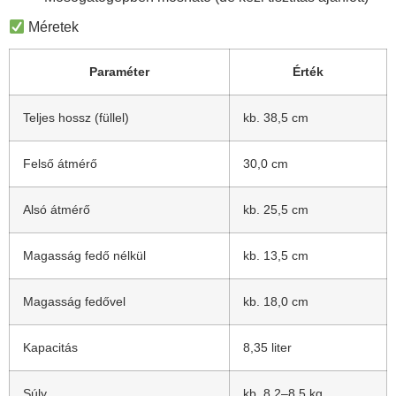
Méretek
Paraméter
Érték
Teljes hossz (füllel)
kb. 38,5 cm
Felső átmérő
30,0 cm
Alsó átmérő
kb. 25,5 cm
Magasság fedő nélkül
kb. 13,5 cm
Magasság fedővel
kb. 18,0 cm
Kapacitás
8,35 liter
Súly
kb. 8,2–8,5 kg