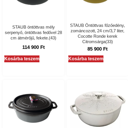
STAUB Öntöttvas főzőedény,
STAUB öntöttvas mély
zománcozott, 24 cm/3,7 liter,
serpenyő, öntöttvas fedővel 28
Cocotte Ronde kerek
cm átmérőjű, fekete.(43)
Citromsárga(33)
114 900
Ft
85 900
Ft
Kosárba teszem
Kosárba teszem