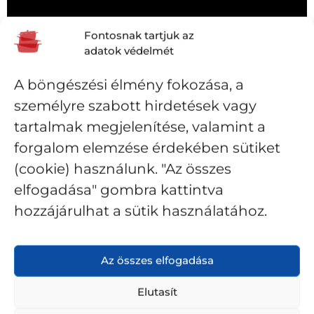
Fontosnak tartjuk az
adatok védelmét
A böngészési élmény fokozása, a
személyre szabott hirdetések vagy
tartalmak megjelenítése, valamint a
forgalom elemzése érdekében sütiket
(cookie) használunk. "Az összes
elfogadása" gombra kattintva
hozzájárulhat a sütik használatához.
STAUB COCOTTES EDÉNY HASZNÁLATBA VÉTELE
Szakszerű használatbavétel elengedhetetlen a még
Az összes elfogadása
tartósabb tapadásmentességért és a minőség
fenntartásáért:
Elutasít
Öblítse le a vasöntvényből készült sütőt, lábost