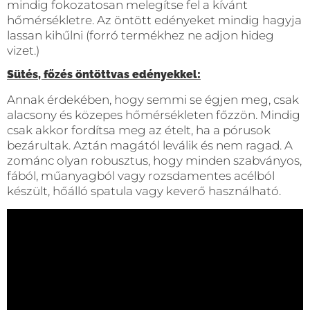
mindig fokozatosan melegítse fel a kívánt
hőmérsékletre. Az öntött edényeket mindig hagyja
lassan kihűlni (forró termékhez ne adjon hideg
vizet.)
Sütés, főzés öntöttvas edényekkel:
Annak érdekében, hogy semmi se égjen meg, csak
alacsony és közepes hőmérsékleten főzzön. Mindig
csak akkor fordítsa meg az ételt, ha a pórusok
bezárultak. Aztán magától leválik és nem ragad. A
zománc olyan robusztus, hogy minden szabványos,
fából, műanyagból vagy rozsdamentes acélból
készült, hőálló spatula vagy keverő használható.