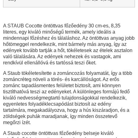
A STAUB Cocotte öntöttvas főzőedény 30 cm-es, 8,35
literes, egy kiváló minőségű termék, amely ideális a
mindennapi főzéshez és tálaláshoz. Az öntöttvas anyag jobb
hőtömeggel rendelkezik, mint bármely más anyag, így az
edények tovább tartják a hőt, tökéletesek az ételek asztalon
való tálalására. Az edények nehezek és vastagok, ami
rendkívül ellenállóvá és tartóssá teszi őket.
A Staub tökéletesítette a zománcozás folyamatát, így a több
zománcréteg növeli a törés- és karcállóságot. Az erős
zománc tapadásmentes felületet biztosít, ami könnyen
tisztíthatóvá teszi az edényeket. A különleges formájú fedő
kiváló nedvességmegtartó tulajdonságokkal rendelkezik,
egyenletes folyadéklecsapódást biztosít az edény
tartalmára, megakadályozva, hogy a hús kiszáradjon, és a
zöldségek puhák maradjanak, így minden összetevő
megőrzi ízét.
A
Staub cocotte öntöttvas főzőedény
belseje kiváló