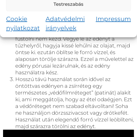
Testreszabás
vagy serpenyőt, egy kevés mosogatószerrel
mossa el majd öblítse le, és törölje szárazra a
Cookie
Adatvédelmi
Impressum
lábost vagy serpenyőt
Töltse meg az edény alját kb. 1 cm magasan
nyilatkozat
irányelvek
étolajjal, és melegítse közepes lángon, amíg
füstölni nem kezd. Vegye le az edényt a
tűzhelyről, hagyja kissé lehűlni az olajat, majd
öntse ki. ezután öblítse le forró vízzel, és
alaposan törölje szárazra. Ezzel a művelettel az
edény pórusai lezárulnak, és az edény
használatra kész.
Hosszú távú használat során idővel az
öntöttvas edényen a zsírréteg egy
természetes „védőfilmréteget” (patinát) alakít
ki, ami meggátolja, hogy az étel odaégjen. Ezt
a védőréteget nem szabad eltávolítani! Soha
ne használjon dörzsszivacsot vagy drótkefét.
Használat után elegendő forró vízzel leöblíteni,
majd szárazra törölni az edényt.