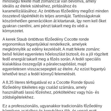
minőségű fekete matt zománccal van bevonva, amely
ideális az ételek sütéséhez, pirításához és
karamellizálásához. Az öntöttvas főzőedény megőrzi minden
összetevő tápértékét és teljes aromáját. Tartósságuknak
köszönhetően generációkon át kitartanak, így nem kell őket
gyakran cserélni, ami pénzt takarít meg és védi a
környezetet.
A kerek Staub öntöttvas főzőedény
Cocotte ronde
ergonomikus fogantyúkkal
rendelkezik, amelyek
megkönnyítik az edény kezelését. A matt fekete zománc
belső felület egyenletes hőeloszlást biztosít, és a jól rögzített
fedő energiát takarít meg a főzés során. A fedél speciális
kialakítása összegyűjti a páralecsapódást, majd
egyenletesen visszacsepegteti az ételre. Az ezüst fogantyú
lehetővé teszi a fedél könnyű felemelését.
A 8,35 literes
térfogatával ez a C
ocotte Ronde
típusú
főzőedény tökéletes egy család számára, amely
használható lassú főzéshez, pörköltekhez vagy hús- és
zöldségételekhez.
Ez a professzionális, ugyanakkor tradicionális főzőedény
bármilyen asztalhoz és konyhához illik, és vonzó matt